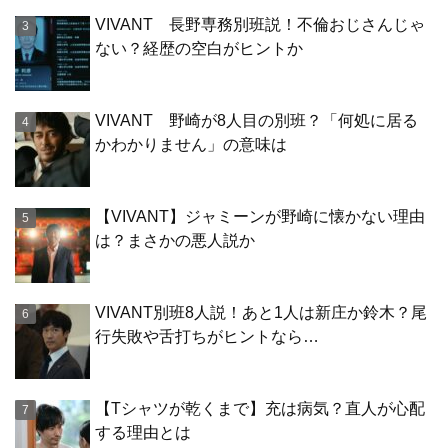
VIVANT 長野専務別班説！不倫おじさんじゃ
ない？経歴の空白がヒントか
VIVANT 野崎が8人目の別班？「何処に居る
かわかりません」の意味は
【VIVANT】ジャミーンが野崎に懐かない理由
は？まさかの悪人説か
VIVANT別班8人説！あと1人は新庄か鈴木？尾
行失敗や舌打ちがヒントなら…
【Tシャツが乾くまで】充は病気？直人が心配
する理由とは