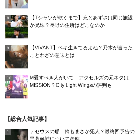
【Tシャツが乾くまで】充とあずさは同じ施設
か兄妹？長野の住所はどこなのか
【VIVANT】ベキ生きてるよね？乃木が言った
ことわざの意味とは
M愛すべき人がいて アクセルズの元ネタは
MISSION？City Light Wingsの評判も
【総合人気記事】
テセウスの船 鈴もまさか犯人？最終回予告の
黒幕候補について考察