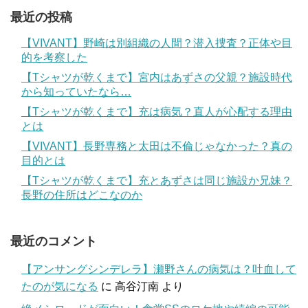
最近の投稿
【VIVANT】野崎は別組織の人間？潜入捜査？正体や目
的を考察した
【Tシャツが乾くまで】宮内はあずさの父親？施設時代
から知っていたなら…
【Tシャツが乾くまで】充は病気？直人が心配する理由
とは
【VIVANT】長野専務と太田は不倫じゃなかった？真の
目的とは
【Tシャツが乾くまで】充とあずさは同じ施設か兄妹？
長野の住所はどこなのか
最近のコメント
【アンサングシンデレラ】瀬野さんの病気は？吐血して
たのが気になる
に
高谷汀南
より