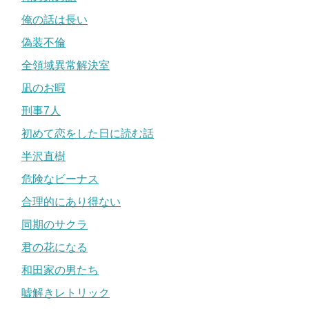
俺の話は長い
偽装不倫
全領域異常解決室
凪のお暇
刑事7人
初めて恋をした日に読む話
半沢直樹
危険なビーナス
合理的にあり得ない
同期のサクラ
君の花になる
和田家の男たち
嘘解きレトリック