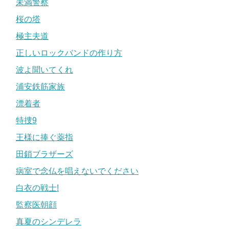
未満警察
桜の塔
極主夫道
正しいロックバンドの作り方
波よ聞いてくれ
浦安鉄筋家族
漂着者
特捜9
王様に捧ぐ薬指
田鎖ブラザーズ
病室で念仏を唱えないでください
白衣の戦士!
監察医朝顔
真夏のシンデレラ