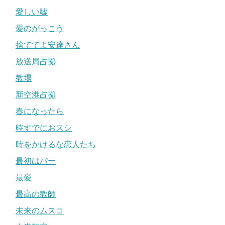
愛しい嘘
愛のがっこう
捨ててよ安達さん
放送局占拠
教場
新空港占拠
春になったら
時すでにおスシ
時をかけるな恋人たち
最初はパー
最愛
最高の教師
未来のムスコ