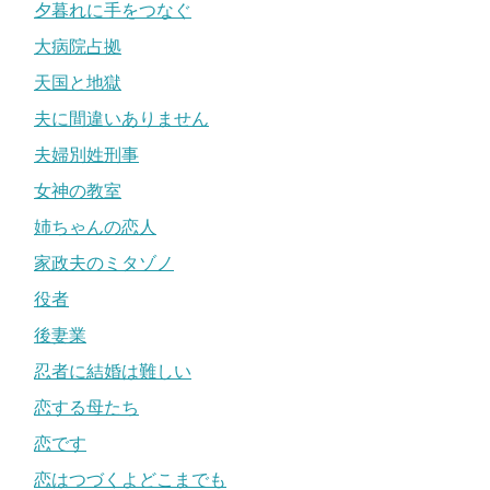
夕暮れに手をつなぐ
大病院占拠
天国と地獄
夫に間違いありません
夫婦別姓刑事
女神の教室
姉ちゃんの恋人
家政夫のミタゾノ
役者
後妻業
忍者に結婚は難しい
恋する母たち
恋です
恋はつづくよどこまでも