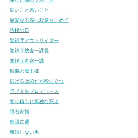
良いこと悪いこと
親愛なる僕へ殺意をこめて
誘拐の日
警視庁アウトサイダー
警視庁捜査一課長
警視庁考察一課
転職の魔王様
逃げるは恥だが役に立つ
野ブタをプロデュース
降り積もれ孤独な死よ
隕石家族
集団左遷
離婚しない男