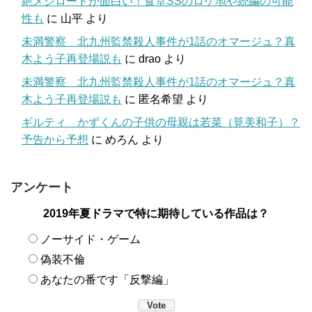
絶メシロードが面白い！食堂SSのロケ地や続編の可能
性も
に
山平
より
未満警察 北九州監禁殺人事件が1話のオマージュ？真
木よう子再登場説も
に
drao
より
未満警察 北九州監禁殺人事件が1話のオマージュ？真
木よう子再登場説も
に
匿名希望
より
ギルティ かずくんの子供の母親は若菜（筧美和子）？
予告から予想
に
めろん
より
アンケート
2019年夏ドラマで特に期待している作品は？
ノーサイド・ゲーム
偽装不倫
あなたの番です「反撃編」