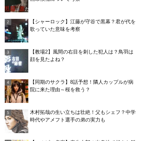
【シャーロック】江藤が守谷で黒幕？君が代を
歌っていた意味を考察
【教場2】風間の右目を刺した犯人は？鳥羽は
顔を見たよね？
【同期のサクラ】8話予想！隣人カップルが病
院に来た理由～桜を救う？
木村拓哉の生い立ちは壮絶！父もシェフ？中学
時代やアメフト選手の弟の実力も