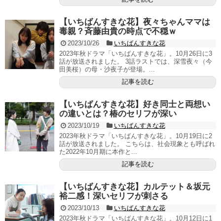
【いちばんすきな花】夜々ちゃんママは
毒親？斉藤由貴の時点で不穏ｗ
2023/10/26
いちばんすきな花
2023年秋ドラマ「いちばんすきな花」。10月26日に3
話が放送されました。 3話ラストでは、深雪夜々（今
田美桜）の母・沙夜子が登場。...
記事を読む
【いちばんすきな花】好き同士と両想い
の違いとは？椿のセリフが深い
2023/10/19
いちばんすきな花
2023年秋ドラマ「いちばんすきな花」。10月19日に2
話が放送されました。 こちらは、社会現象とも呼ばれ
た2022年10月期に本作と...
記事を読む
【いちばんすきな花】カルテット＆坂元
裕二感！深いセリフが刺さる
2023/10/13
いちばんすきな花
2023年秋ドラマ「いちばんすきな花」。10月12日に1