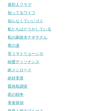
真犯人フラグ
知ってるワイフ
知らなくていいコト
私たちはどうかしている
私の家政夫ナギサさん
竜の道
笑うマトリョーシカ
純愛ディソナンス
絶メシロード
絶対零度
緊急取調室
罠の戦争
美食探偵
義母と娘のブルース