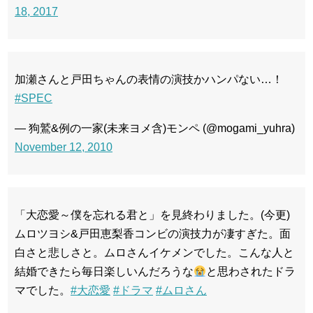
18, 2017
加瀬さんと戸田ちゃんの表情の演技かハンパない…！
#SPEC
— 狗鷲&例の一家(未来ヨメ含)モンペ (@mogami_yuhra)
November 12, 2010
「大恋愛～僕を忘れる君と」を見終わりました。(今更)
ムロツヨシ&戸田恵梨香コンビの演技力が凄すぎた。面
白さと悲しさと。ムロさんイケメンでした。こんな人と
結婚できたら毎日楽しいんだろうな
と思わされたドラ
マでした。
#大恋愛
#ドラマ
#ムロさん