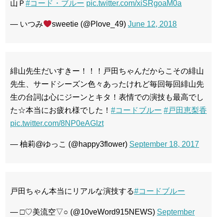
山Ｐ
#コード・ブルー
pic.twitter.com/xiSRgoaM0a
— いつみ
sweetie (@Plove_49)
June 12, 2018
緋山先生だいすきー！！！戸田ちゃんだからこその緋山
先生、サードシーズン色々あったけれど毎回毎回緋山先
生の台詞は心にジーンとキタ！表情での演技も最高でし
た☆本当にお疲れ様でした！
#コードブルー
#戸田恵梨香
pic.twitter.com/8NP0eAGIzt
— 柚莉@ゆっこ (@happy3flower)
September 18, 2017
戸田ちゃん本当にリアルな演技する
#コードブルー
— □♡美流空▽○ (@10veWord915NEWS)
September