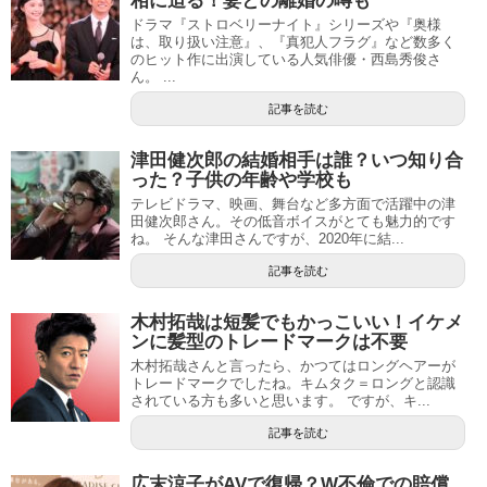
相に迫る！妻との離婚の噂も
ドラマ『ストロベリーナイト』シリーズや『奥様
は、取り扱い注意』、『真犯人フラグ』など数多く
のヒット作に出演している人気俳優・西島秀俊さ
ん。 ...
記事を読む
津田健次郎の結婚相手は誰？いつ知り合
った？子供の年齢や学校も
テレビドラマ、映画、舞台など多方面で活躍中の津
田健次郎さん。その低音ボイスがとても魅力的です
ね。 そんな津田さんですが、2020年に結...
記事を読む
木村拓哉は短髪でもかっこいい！イケメ
ンに髪型のトレードマークは不要
木村拓哉さんと言ったら、かつてはロングヘアーが
トレードマークでしたね。キムタク＝ロングと認識
されている方も多いと思います。 ですが、キ...
記事を読む
広末涼子がAVで復帰？W不倫での賠償