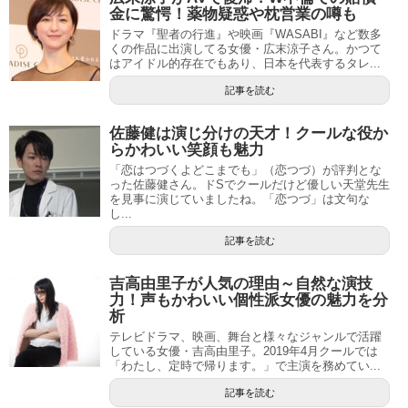
金に驚愕！薬物疑惑や枕営業の噂も
ドラマ『聖者の行進』や映画『WASABI』など数多
くの作品に出演してる女優・広末涼子さん。かつて
はアイドル的存在でもあり、日本を代表するタレ...
記事を読む
佐藤健は演じ分けの天才！クールな役か
らかわいい笑顔も魅力
「恋はつづくよどこまでも」（恋つづ）が評判とな
った佐藤健さん。ドSでクールだけど優しい天堂先生
を見事に演じていましたね。「恋つづ」は文句な
し...
記事を読む
吉高由里子が人気の理由～自然な演技
力！声もかわいい個性派女優の魅力を分
析
テレビドラマ、映画、舞台と様々なジャンルで活躍
している女優・吉高由里子。2019年4月クールでは
「わたし、定時で帰ります。」で主演を務めてい...
記事を読む