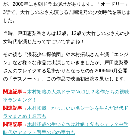
が、2000年にも朝ドラ出演歴があります。「オードリー」
3話で、大竹しのぶさん演じる吉岡滝乃の少女時代を演じま
した。
当時、戸田恵梨香さんは12歳。12歳で大竹しのぶさんの少
女時代を演じたってすごいですよね！
その後も「浪花少年探偵団」や木村拓哉さん主演「エンジ
ン」など様々な作品に出演していきましたが、戸田恵梨香
さんのブレイクする足掛かりとなったのが2006年6月公開
の「デスノート」。この作品で映画初出演を果たします。
関連記事→
木村拓哉の人気ドラマNo.1は？名作たちの視聴
率ランキング！
関連記事→
木村拓哉 かっこいい名シーンを生んだ歴代ド
ラマまとめ！名言も
関連記事→
木村拓哉の生い立ちは壮絶！父もシェフ？中学
時代やアメフト選手の弟の実力も