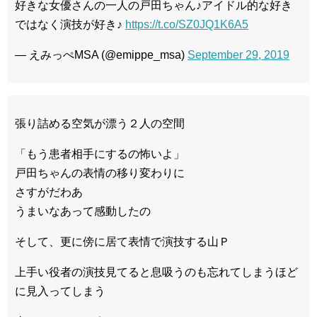
好きな女優さんの一人の戸田ちゃん♪アイドル的な好き
ではなく演技が好き♪
https://t.co/SZ0JQ1K6A5
— えみっぺMSA (@emippe_msa)
September 29, 2019
張り詰める空気が漂う２人の空間
「もう患者相手にするの怖いよ」
戸田ちゃんの表情の移り変わりに
さすがだわあ
うまいなあって感動したの
そして、更に傍に居て表情で演技する山Ｐ
上手い役者の演技見てると息吸うのも忘れてしまうほど
に見入ってしまう