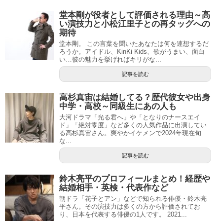
堂本剛が役者として評価される理由～高
い演技力と小松江里子との再タッグへの
期待
堂本剛。 この言葉を聞いたあなたは何を連想するだ
ろうか。アイドル、KinKi Kids、歌がうまい、面白
い…彼の魅力を挙げればキリがな...
記事を読む
高杉真宙は結婚してる？歴代彼女や出身
中学・高校～同級生にあの人も
大河ドラマ「光る君へ」や「となりのナースエイ
ド」「絶対零度」など多くの人気作品に出演してい
る高杉真宙さん。爽やかイケメンで2024年現在旬
な...
記事を読む
鈴木亮平のプロフィールまとめ！経歴や
結婚相手・英検・代表作など
朝ドラ「花子とアン」などで知られる俳優・鈴木亮
平さん。その演技力は多くの方から評価されてお
り、日本を代表する俳優の1人です。 2021...