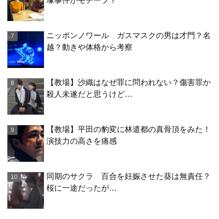
塚事件がモチーフ？
ニッポンノワール ガスマスクの男は才門？名
越？動きや体格から考察
【教場】沙織はなぜ罪に問われない？傷害罪か
殺人未遂だと思うけど…
【教場】平田の豹変に林遣都の真骨頂をみた！
演技力の高さを痛感
同期のサクラ 百合を妊娠させた葵は無責任？
桜に一途だったが…