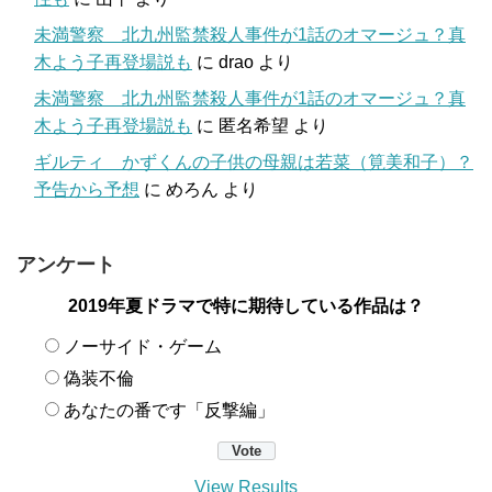
未満警察 北九州監禁殺人事件が1話のオマージュ？真
木よう子再登場説も
に
drao
より
未満警察 北九州監禁殺人事件が1話のオマージュ？真
木よう子再登場説も
に
匿名希望
より
ギルティ かずくんの子供の母親は若菜（筧美和子）？
予告から予想
に
めろん
より
アンケート
2019年夏ドラマで特に期待している作品は？
ノーサイド・ゲーム
偽装不倫
あなたの番です「反撃編」
View Results