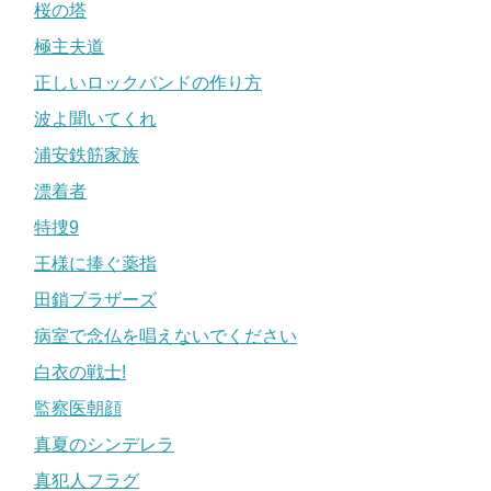
桜の塔
極主夫道
正しいロックバンドの作り方
波よ聞いてくれ
浦安鉄筋家族
漂着者
特捜9
王様に捧ぐ薬指
田鎖ブラザーズ
病室で念仏を唱えないでください
白衣の戦士!
監察医朝顔
真夏のシンデレラ
真犯人フラグ