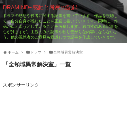
DRAMIND~感動と考察の記録
ドラマの感想や役者に関する記事を書いています。作品を視聴し
て、自分自身が感じたことを正直に書いていきます。同時に、作
品が伝えようとしていることを考察します。独自性のある記事を
心がけますが、主観のみの記事や独り善がりな内容にならないよ
う、他の視聴者のご意見も意識しつつ記事を作成していきます。
ホーム
ドラマ
全領域異常解決室
「
全領域異常解決室
」
一覧
スポンサーリンク