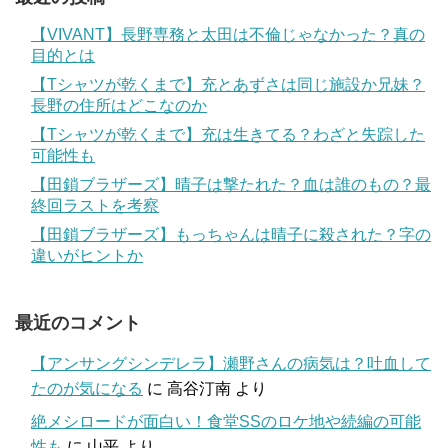
【VIVANT】長野専務と太田は不倫じゃなかった？真の
目的とは
【Tシャツが乾くまで】充とあずさは同じ施設か兄妹？
長野の住所はどこなのか
【Tシャツが乾くまで】充は生きてる？わざと失踪した
可能性も
【田鎖ブラザーズ】晴子は撃たれた？血は誰のもの？最
終回ラストを考察
【田鎖ブラザーズ】もっちゃんは晴子に殺された？字の
違いがヒントか
最近のコメント
【アンサングシンデレラ】瀬野さんの病気は？吐血して
たのが気になる
に
高谷汀南
より
絶メシロードが面白い！食堂SSのロケ地や続編の可能
性も
に
山平
より