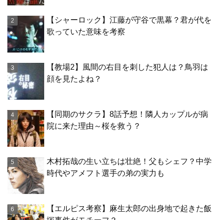
【シャーロック】江藤が守谷で黒幕？君が代を
歌っていた意味を考察
【教場2】風間の右目を刺した犯人は？鳥羽は
顔を見たよね？
【同期のサクラ】8話予想！隣人カップルが病
院に来た理由～桜を救う？
木村拓哉の生い立ちは壮絶！父もシェフ？中学
時代やアメフト選手の弟の実力も
【エルピス考察】麻生太郎の出身地で起きた飯