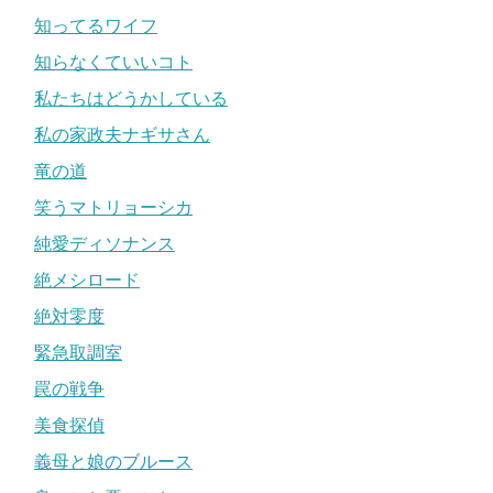
知ってるワイフ
知らなくていいコト
私たちはどうかしている
私の家政夫ナギサさん
竜の道
笑うマトリョーシカ
純愛ディソナンス
絶メシロード
絶対零度
緊急取調室
罠の戦争
美食探偵
義母と娘のブルース