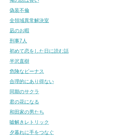
俺の話は長い
偽装不倫
全領域異常解決室
凪のお暇
刑事7人
初めて恋をした日に読む話
半沢直樹
危険なビーナス
合理的にあり得ない
同期のサクラ
君の花になる
和田家の男たち
嘘解きレトリック
夕暮れに手をつなぐ