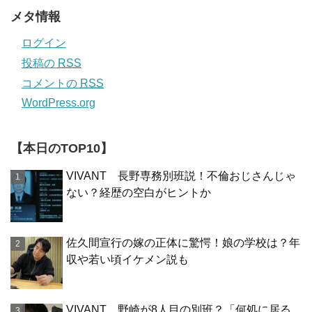
メタ情報
ログイン
投稿の
RSS
コメントの
RSS
WordPress.org
【本日のTOP10】
VIVANT 長野専務別班説！不倫おじさんじゃ
ない？経歴の空白がヒントか
佐久間宣行の嫁の正体に驚愕！娘の学校は？年
収や若い頃イケメン説も
VIVANT 野崎が8人目の別班？「何処に居る