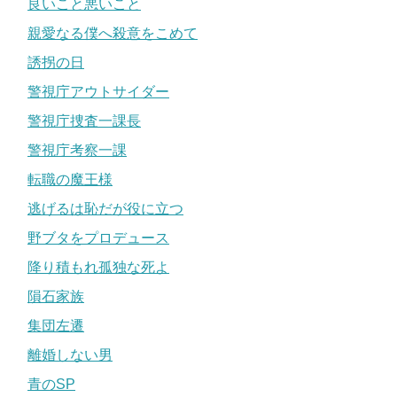
良いこと悪いこと
親愛なる僕へ殺意をこめて
誘拐の日
警視庁アウトサイダー
警視庁捜査一課長
警視庁考察一課
転職の魔王様
逃げるは恥だが役に立つ
野ブタをプロデュース
降り積もれ孤独な死よ
隕石家族
集団左遷
離婚しない男
青のSP