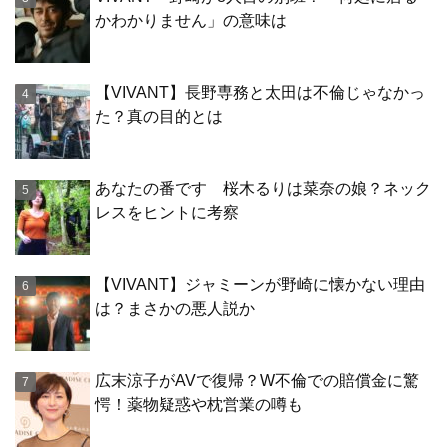
かわかりません」の意味は
【VIVANT】長野専務と太田は不倫じゃなかっ
た？真の目的とは
あなたの番です 桜木るりは菜奈の娘？ネック
レスをヒントに考察
【VIVANT】ジャミーンが野崎に懐かない理由
は？まさかの悪人説か
広末涼子がAVで復帰？W不倫での賠償金に驚
愕！薬物疑惑や枕営業の噂も