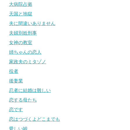
大病院占拠
天国と地獄
夫に間違いありません
夫婦別姓刑事
女神の教室
姉ちゃんの恋人
家政夫のミタゾノ
役者
後妻業
忍者に結婚は難しい
恋する母たち
恋です
恋はつづくよどこまでも
愛しい嘘