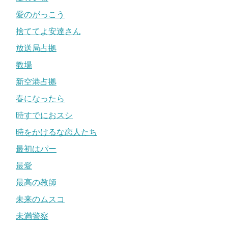
愛のがっこう
捨ててよ安達さん
放送局占拠
教場
新空港占拠
春になったら
時すでにおスシ
時をかけるな恋人たち
最初はパー
最愛
最高の教師
未来のムスコ
未満警察