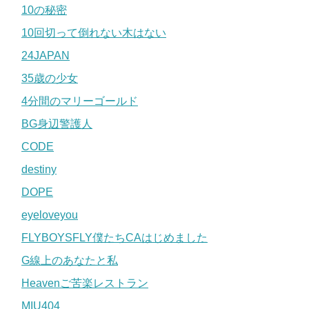
10の秘密
10回切って倒れない木はない
24JAPAN
35歳の少女
4分間のマリーゴールド
BG身辺警護人
CODE
destiny
DOPE
eyeloveyou
FLYBOYSFLY僕たちCAはじめました
G線上のあなたと私
Heavenご苦楽レストラン
MIU404