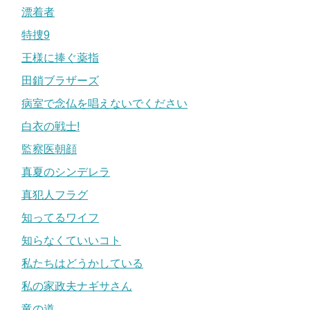
漂着者
特捜9
王様に捧ぐ薬指
田鎖ブラザーズ
病室で念仏を唱えないでください
白衣の戦士!
監察医朝顔
真夏のシンデレラ
真犯人フラグ
知ってるワイフ
知らなくていいコト
私たちはどうかしている
私の家政夫ナギサさん
竜の道