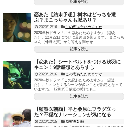
記事を読む
恋あた【結末予想】樹木はどっちを選
ぶ？まこっちゃんも脈あり？
2020/12/16
この恋あたためますか
2020年秋ドラマ「この恋あたためますか」（恋あ
た）。12月22日についに最終回を迎えます。 まこっち
ゃん（仲野太賀）から答えを聞かせ...
記事を読む
【恋あた】シートベルトをつける浅羽に
キュン！9話感想とあらすじ
2020/12/16
この恋あたためますか
2020年秋ドラマ「この恋あたためますか」（恋あ
た）。キュンとくるシーンが多いことが話題となって
いますね。 12月15日放送の9話でも...
記事を読む
【監察医朝顔】平と桑原にフラグ立っ
た？不穏なナレーションが気になる
2020/12/15
監察医朝顔