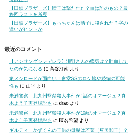
【田鎖ブラザーズ】晴子は撃たれた？血は誰のもの？最
終回ラストを考察
【田鎖ブラザーズ】もっちゃんは晴子に殺された？字の
違いがヒントか
最近のコメント
【アンサングシンデレラ】瀬野さんの病気は？吐血して
たのが気になる
に
高谷汀南
より
絶メシロードが面白い！食堂SSのロケ地や続編の可能
性も
に
山平
より
未満警察 北九州監禁殺人事件が1話のオマージュ？真
木よう子再登場説も
に
drao
より
未満警察 北九州監禁殺人事件が1話のオマージュ？真
木よう子再登場説も
に
匿名希望
より
ギルティ かずくんの子供の母親は若菜（筧美和子）？