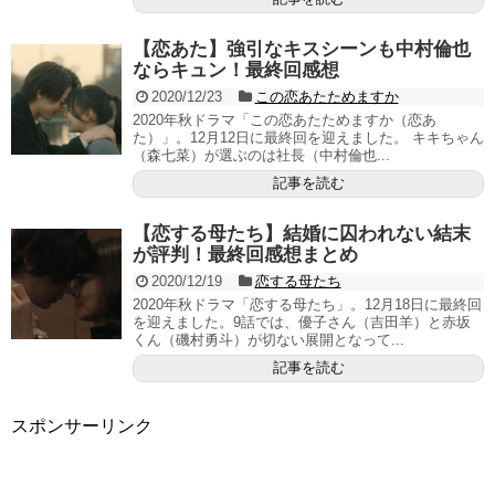
【恋あた】強引なキスシーンも中村倫也
ならキュン！最終回感想
2020/12/23
この恋あたためますか
2020年秋ドラマ「この恋あたためますか（恋あ
た）」。12月12日に最終回を迎えました。 キキちゃん
（森七菜）が選ぶのは社長（中村倫也...
記事を読む
【恋する母たち】結婚に囚われない結末
が評判！最終回感想まとめ
2020/12/19
恋する母たち
2020年秋ドラマ「恋する母たち」。12月18日に最終回
を迎えました。9話では、優子さん（吉田羊）と赤坂
くん（磯村勇斗）が切ない展開となって...
記事を読む
スポンサーリンク