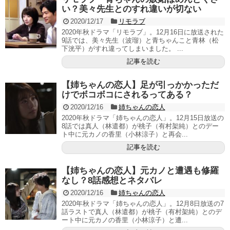
い？美々先生とのすれ違いが切ない
2020/12/17
リモラブ
2020年秋ドラマ「リモラブ」。12月16日に放送された
9話では、美々先生（波瑠）と青ちゃんこと青林（松
下洸平）がすれ違ってしまいました。 ...
記事を読む
【姉ちゃんの恋人】足が引っかかっただ
けでボコボコにされるってある？
2020/12/16
姉ちゃんの恋人
2020年秋ドラマ「姉ちゃんの恋人」。12月15日放送の
8話では真人（林遣都）が桃子（有村架純）とのデー
ト中に元カノの香里（小林涼子）と再会...
記事を読む
【姉ちゃんの恋人】元カノと遭遇も修羅
なし？8話感想とネタバレ
2020/12/16
姉ちゃんの恋人
2020年秋ドラマ「姉ちゃんの恋人」。12月8日放送の7
話ラストで真人（林遣都）が桃子（有村架純）とのデ
ート中に元カノの香里（小林涼子）と遭...