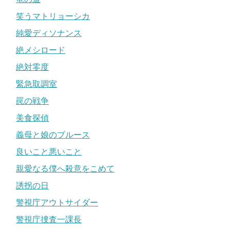
笑うマトリョーシカ
純愛ディソナンス
絶メシロード
絶対零度
緊急取調室
罠の戦争
美食探偵
義母と娘のブルース
良いこと悪いこと
親愛なる僕へ殺意をこめて
誘拐の日
警視庁アウトサイダー
警視庁捜査一課長