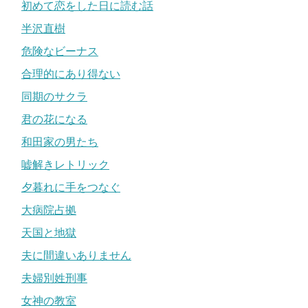
初めて恋をした日に読む話
半沢直樹
危険なビーナス
合理的にあり得ない
同期のサクラ
君の花になる
和田家の男たち
嘘解きレトリック
夕暮れに手をつなぐ
大病院占拠
天国と地獄
夫に間違いありません
夫婦別姓刑事
女神の教室