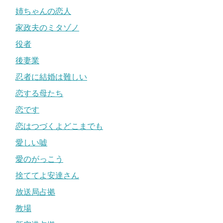
姉ちゃんの恋人
家政夫のミタゾノ
役者
後妻業
忍者に結婚は難しい
恋する母たち
恋です
恋はつづくよどこまでも
愛しい嘘
愛のがっこう
捨ててよ安達さん
放送局占拠
教場