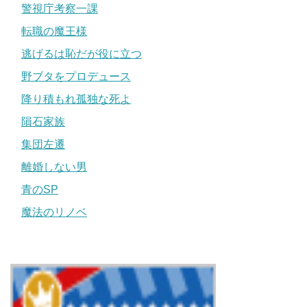
警視庁考察一課
転職の魔王様
逃げるは恥だが役に立つ
野ブタをプロデュース
降り積もれ孤独な死よ
隕石家族
集団左遷
離婚しない男
青のSP
魔法のリノベ