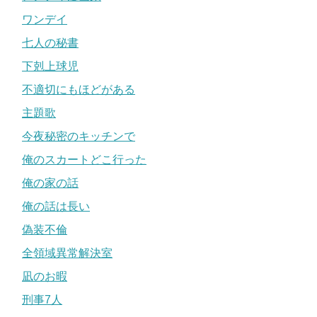
ワンデイ
七人の秘書
下剋上球児
不適切にもほどがある
主題歌
今夜秘密のキッチンで
俺のスカートどこ行った
俺の家の話
俺の話は長い
偽装不倫
全領域異常解決室
凪のお暇
刑事7人