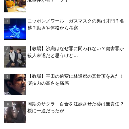
塚事件がモチーフ？
ニッポンノワール ガスマスクの男は才門？名
越？動きや体格から考察
【教場】沙織はなぜ罪に問われない？傷害罪か
殺人未遂だと思うけど…
【教場】平田の豹変に林遣都の真骨頂をみた！
演技力の高さを痛感
同期のサクラ 百合を妊娠させた葵は無責任？
桜に一途だったが…