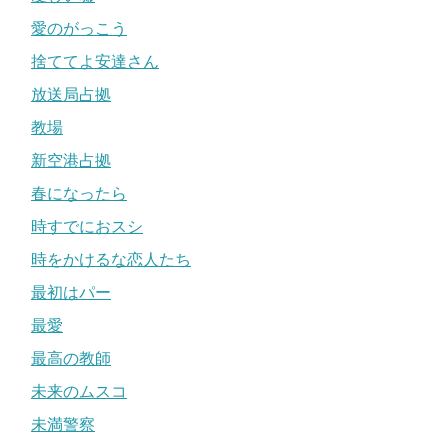
愛のがっこう
捨ててよ安達さん
放送局占拠
教場
新空港占拠
春になったら
時すでにおスシ
時をかけるな恋人たち
最初はパー
最愛
最高の教師
未来のムスコ
未満警察