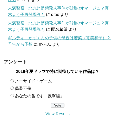
未満警察 北九州監禁殺人事件が1話のオマージュ？真
木よう子再登場説も
に
drao
より
未満警察 北九州監禁殺人事件が1話のオマージュ？真
木よう子再登場説も
に
匿名希望
より
ギルティ かずくんの子供の母親は若菜（筧美和子）？
予告から予想
に
めろん
より
アンケート
2019年夏ドラマで特に期待している作品は？
ノーサイド・ゲーム
偽装不倫
あなたの番です「反撃編」
View Results