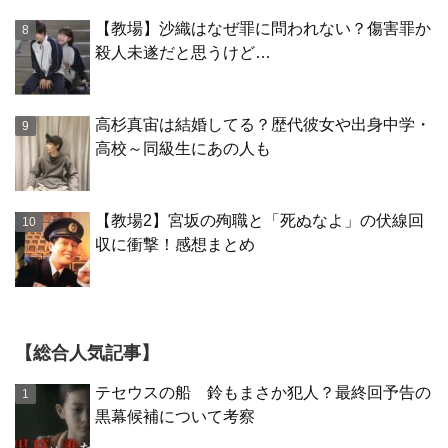
【教場】沙織はなぜ罪に問われない？傷害罪か
殺人未遂だと思うけど…
高杉真宙は結婚してる？歴代彼女や出身中学・
高校～同級生にあの人も
【教場2】宮坂の殉職と「死ぬなよ」の伏線回
収に衝撃！感想まとめ
【総合人気記事】
テセウスの船 鈴もまさか犯人？最終回予告の
黒幕候補について考察