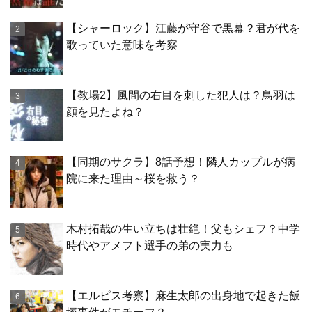
【シャーロック】江藤が守谷で黒幕？君が代を
歌っていた意味を考察
【教場2】風間の右目を刺した犯人は？鳥羽は
顔を見たよね？
【同期のサクラ】8話予想！隣人カップルが病
院に来た理由～桜を救う？
木村拓哉の生い立ちは壮絶！父もシェフ？中学
時代やアメフト選手の弟の実力も
【エルピス考察】麻生太郎の出身地で起きた飯