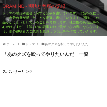
DRAMIND~感動と考察の記録
ドラマの感想や役者に関する記事を書いています。作品を視聴し
て、自分自身が感じたことを正直に書いていきます。同時に、作
品が伝えようとしていることを考察します。独自性のある記事を
心がけますが、主観のみの記事や独り善がりな内容にならないよ
う、他の視聴者のご意見も意識しつつ記事を作成していきます。
ホーム
ドラマ
あのクズを殴ってやりたいんだ
「
あのクズを殴ってやりたいんだ
」
一覧
スポンサーリンク