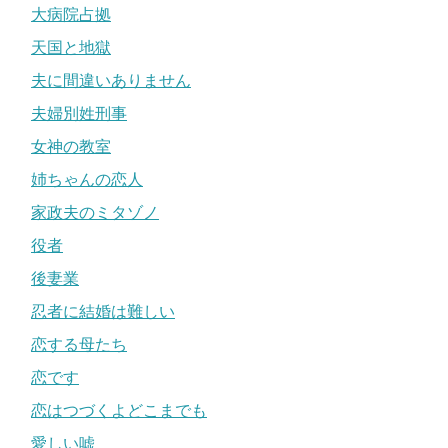
大病院占拠
天国と地獄
夫に間違いありません
夫婦別姓刑事
女神の教室
姉ちゃんの恋人
家政夫のミタゾノ
役者
後妻業
忍者に結婚は難しい
恋する母たち
恋です
恋はつづくよどこまでも
愛しい嘘