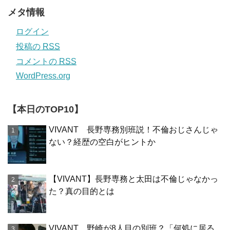
メタ情報
ログイン
投稿の
RSS
コメントの
RSS
WordPress.org
【本日のTOP10】
VIVANT 長野専務別班説！不倫おじさんじゃ
ない？経歴の空白がヒントか
【VIVANT】長野専務と太田は不倫じゃなかっ
た？真の目的とは
VIVANT 野崎が8人目の別班？「何処に居る