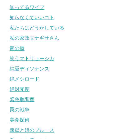
知ってるワイフ
知らなくていいコト
私たちはどうかしている
私の家政夫ナギサさん
竜の道
笑うマトリョーシカ
純愛ディソナンス
絶メシロード
絶対零度
緊急取調室
罠の戦争
美食探偵
義母と娘のブルース