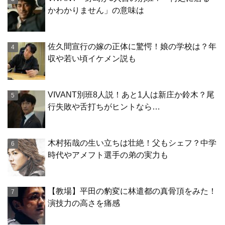
かわかりません」の意味は
佐久間宣行の嫁の正体に驚愕！娘の学校は？年
収や若い頃イケメン説も
VIVANT別班8人説！あと1人は新庄か鈴木？尾
行失敗や舌打ちがヒントなら…
木村拓哉の生い立ちは壮絶！父もシェフ？中学
時代やアメフト選手の弟の実力も
【教場】平田の豹変に林遣都の真骨頂をみた！
演技力の高さを痛感