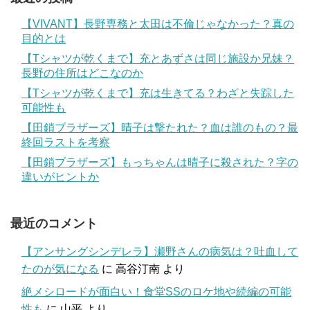
【VIVANT】長野専務と太田は不倫じゃなかった？真の
目的とは
【Tシャツが乾くまで】充とあずさは同じ施設か兄妹？
長野の住所はどこなのか
【Tシャツが乾くまで】充は生きてる？わざと失踪した
可能性も
【田鎖ブラザーズ】晴子は撃たれた？血は誰のもの？最
終回ラストを考察
【田鎖ブラザーズ】もっちゃんは晴子に殺された？字の
違いがヒントか
最近のコメント
【アンサングシンデレラ】瀬野さんの病気は？吐血して
たのが気になる
に
高谷汀南
より
絶メシロードが面白い！食堂SSのロケ地や続編の可能
性も
に
山平
より