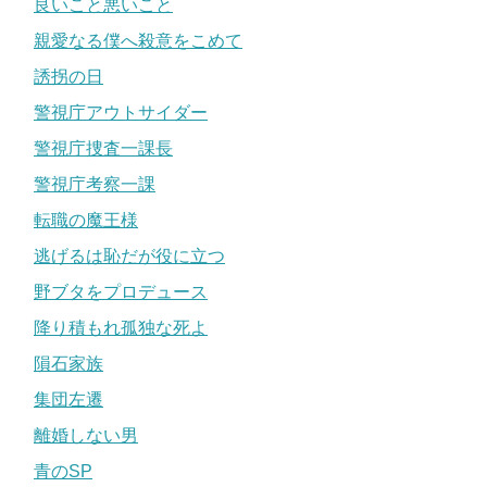
良いこと悪いこと
親愛なる僕へ殺意をこめて
誘拐の日
警視庁アウトサイダー
警視庁捜査一課長
警視庁考察一課
転職の魔王様
逃げるは恥だが役に立つ
野ブタをプロデュース
降り積もれ孤独な死よ
隕石家族
集団左遷
離婚しない男
青のSP