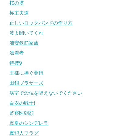
桜の塔
極主夫道
正しいロックバンドの作り方
波よ聞いてくれ
浦安鉄筋家族
漂着者
特捜9
王様に捧ぐ薬指
田鎖ブラザーズ
病室で念仏を唱えないでください
白衣の戦士!
監察医朝顔
真夏のシンデレラ
真犯人フラグ