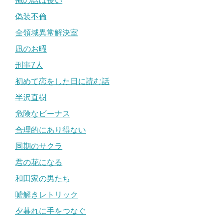
俺の話は長い
偽装不倫
全領域異常解決室
凪のお暇
刑事7人
初めて恋をした日に読む話
半沢直樹
危険なビーナス
合理的にあり得ない
同期のサクラ
君の花になる
和田家の男たち
嘘解きレトリック
夕暮れに手をつなぐ