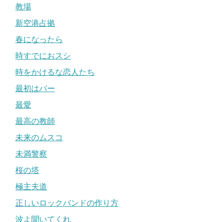
教場
新空港占拠
春になったら
時すでにおスシ
時をかけるな恋人たち
最初はパー
最愛
最高の教師
未来のムスコ
未満警察
桜の塔
極主夫道
正しいロックバンドの作り方
波よ聞いてくれ