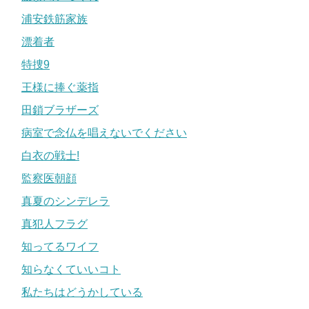
浦安鉄筋家族
漂着者
特捜9
王様に捧ぐ薬指
田鎖ブラザーズ
病室で念仏を唱えないでください
白衣の戦士!
監察医朝顔
真夏のシンデレラ
真犯人フラグ
知ってるワイフ
知らなくていいコト
私たちはどうかしている