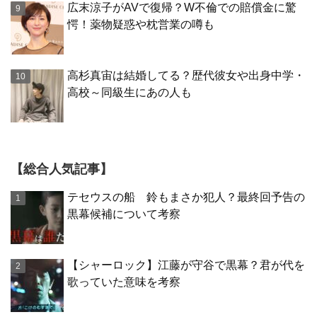
広末涼子がAVで復帰？W不倫での賠償金に驚
愕！薬物疑惑や枕営業の噂も
高杉真宙は結婚してる？歴代彼女や出身中学・
高校～同級生にあの人も
【総合人気記事】
テセウスの船 鈴もまさか犯人？最終回予告の
黒幕候補について考察
【シャーロック】江藤が守谷で黒幕？君が代を
歌っていた意味を考察