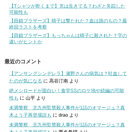
【Tシャツが乾くまで】充は生きてる？わざと失踪した
可能性も
【田鎖ブラザーズ】晴子は撃たれた？血は誰のもの？最
終回ラストを考察
【田鎖ブラザーズ】もっちゃんは晴子に殺された？字の
違いがヒントか
最近のコメント
【アンサングシンデレラ】瀬野さんの病気は？吐血して
たのが気になる
に
高谷汀南
より
絶メシロードが面白い！食堂SSのロケ地や続編の可能
性も
に
山平
より
未満警察 北九州監禁殺人事件が1話のオマージュ？真
木よう子再登場説も
に
drao
より
未満警察 北九州監禁殺人事件が1話のオマージュ？真