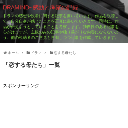
DRAMIND~感動と考察の記録
ドラマの感想や役者に関する記事を書いています。作品を視聴し
て、自分自身が感じたことを正直に書いていきます。同時に、作
品が伝えようとしていることを考察します。独自性のある記事を
心がけますが、主観のみの記事や独り善がりな内容にならないよ
う、他の視聴者のご意見も意識しつつ記事を作成していきます。
ホーム
ドラマ
恋する母たち
「
恋する母たち
」
一覧
スポンサーリンク