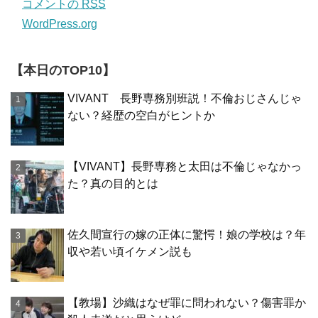
コメントの
RSS
WordPress.org
【本日のTOP10】
VIVANT 長野専務別班説！不倫おじさんじゃ
ない？経歴の空白がヒントか
【VIVANT】長野専務と太田は不倫じゃなかっ
た？真の目的とは
佐久間宣行の嫁の正体に驚愕！娘の学校は？年
収や若い頃イケメン説も
【教場】沙織はなぜ罪に問われない？傷害罪か