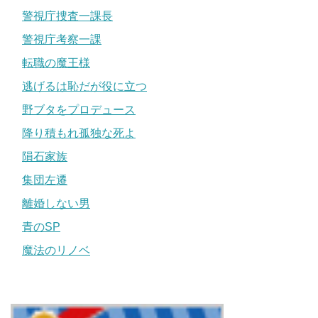
警視庁捜査一課長
警視庁考察一課
転職の魔王様
逃げるは恥だが役に立つ
野ブタをプロデュース
降り積もれ孤独な死よ
隕石家族
集団左遷
離婚しない男
青のSP
魔法のリノベ