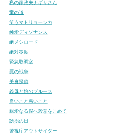
私の家政夫ナギサさん
竜の道
笑うマトリョーシカ
純愛ディソナンス
絶メシロード
絶対零度
緊急取調室
罠の戦争
美食探偵
義母と娘のブルース
良いこと悪いこと
親愛なる僕へ殺意をこめて
誘拐の日
警視庁アウトサイダー