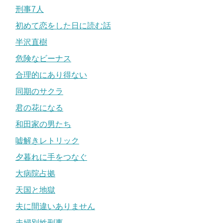
刑事7人
初めて恋をした日に読む話
半沢直樹
危険なビーナス
合理的にあり得ない
同期のサクラ
君の花になる
和田家の男たち
嘘解きレトリック
夕暮れに手をつなぐ
大病院占拠
天国と地獄
夫に間違いありません
夫婦別姓刑事