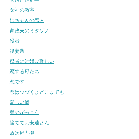
女神の教室
姉ちゃんの恋人
家政夫のミタゾノ
役者
後妻業
忍者に結婚は難しい
恋する母たち
恋です
恋はつづくよどこまでも
愛しい嘘
愛のがっこう
捨ててよ安達さん
放送局占拠