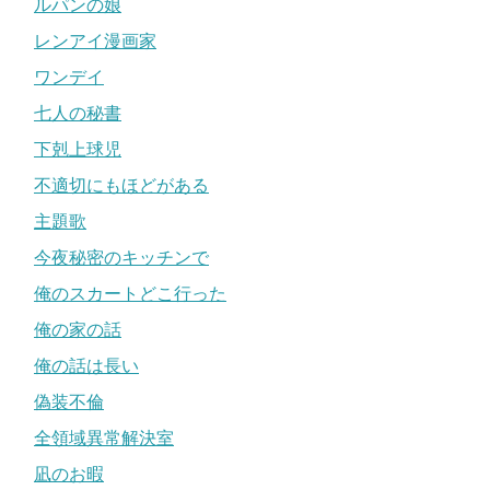
ルパンの娘
レンアイ漫画家
ワンデイ
七人の秘書
下剋上球児
不適切にもほどがある
主題歌
今夜秘密のキッチンで
俺のスカートどこ行った
俺の家の話
俺の話は長い
偽装不倫
全領域異常解決室
凪のお暇