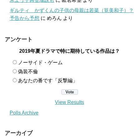
木よう子再登場説も
に
匿名希望
より
ギルティ かずくんの子供の母親は若菜（筧美和子）？
予告から予想
に
めろん
より
アンケート
2019年夏ドラマで特に期待している作品は？
ノーサイド・ゲーム
偽装不倫
あなたの番です「反撃編」
View Results
Polls Archive
アーカイブ