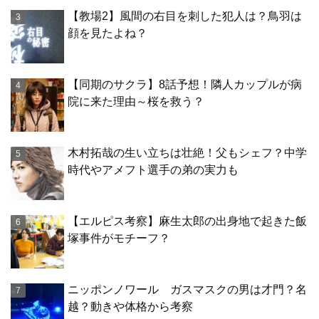
【教場2】風間の右目を刺した犯人は？鳥羽は
顔を見たよね？
【同期のサクラ】8話予想！隣人カップルが病
院に来た理由～桜を救う？
木村拓哉の生い立ちは壮絶！父もシェフ？中学
時代やアメフト選手の弟の実力も
【エルピス考察】麻生太郎の出身地で起きた飯
塚事件がモチーフ？
ニッポンノワール ガスマスクの男は才門？名
越？動きや体格から考察