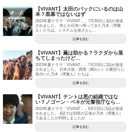
【VIVANT】太田のバックにいるのは山
本？黒幕ではないはず
2023年夏ドラマ「VIVANT」。7月30日に3話が放送
されました。 何とか日本へ帰ってきた乃木（堺雅
人）たちは、システムを改ざんし...
記事を読む
【VIVANT】薫は助かる？ラクダから落
ちてしまったけど…
2023年夏ドラマ「VIVANT」。7月23日に2話が放送
されました。 日本大使・西岡（檀れい）の裏切りに
気付いた乃木（堺雅人）たちは...
記事を読む
【VIVANT】テントは悪の組織ではな
い？ノゴーン・ベキが元警視庁なら…
2023年夏ドラマ「VIVANT」。8月13日に5話が放送
されました。 4話では別班の正体が乃木（堺雅人）
であることが判明しましたが、...
記事を読む