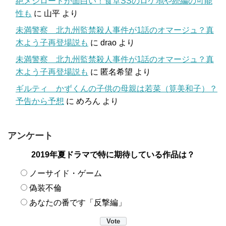
絶メシロードが面白い！食堂SSのロケ地や続編の可能
性も
に
山平
より
未満警察 北九州監禁殺人事件が1話のオマージュ？真
木よう子再登場説も
に
drao
より
未満警察 北九州監禁殺人事件が1話のオマージュ？真
木よう子再登場説も
に
匿名希望
より
ギルティ かずくんの子供の母親は若菜（筧美和子）？
予告から予想
に
めろん
より
アンケート
2019年夏ドラマで特に期待している作品は？
ノーサイド・ゲーム
偽装不倫
あなたの番です「反撃編」