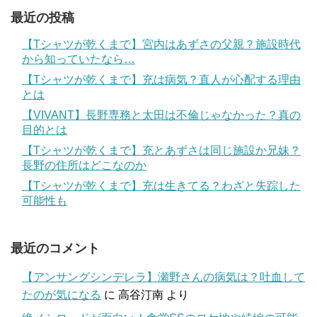
最近の投稿
【Tシャツが乾くまで】宮内はあずさの父親？施設時代
から知っていたなら…
【Tシャツが乾くまで】充は病気？直人が心配する理由
とは
【VIVANT】長野専務と太田は不倫じゃなかった？真の
目的とは
【Tシャツが乾くまで】充とあずさは同じ施設か兄妹？
長野の住所はどこなのか
【Tシャツが乾くまで】充は生きてる？わざと失踪した
可能性も
最近のコメント
【アンサングシンデレラ】瀬野さんの病気は？吐血して
たのが気になる
に
高谷汀南
より