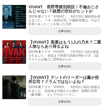
VIVANT 長野専務別班説！不倫おじさ
んじゃない？経歴の空白がヒントか
2023年夏ドラマ「VIVANT」。9月17日に最終回を迎
えました。 ベキ（役所広司）の最終目標は、やはり
日本にあったことを知った乃木...
記事を読む
【VIVANT】黒幕はもう1人の乃木？二重
人格ならあり得るよね
2023年夏ドラマ「VIVANT」。7月16日に1話が放送
されました。 放送まで内容の詳細を明かさず、1話
ラストには嵐の二宮和也さんの...
記事を読む
【VIVANT】テントのリーダーは薫か役
所広司？ドラムではないよね？
2023年夏ドラマ「VIVANT」。8月6日に4話が放送さ
れました。 誤送金を仕組んだ人物が、財務の太田
（飯沼愛）、そしてそのバックに...
記事を読む