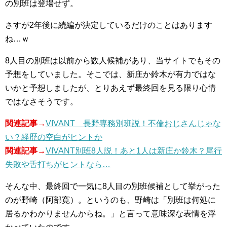
の別班は登場せず。
さすが2年後に続編が決定しているだけのことはあります
ね…ｗ
8人目の別班は以前から数人候補があり、当サイトでもその
予想をしていました。そこでは、新庄か鈴木が有力ではな
いかと予想しましたが、とりあえず最終回を見る限り心情
ではなさそうです。
関連記事→
VIVANT 長野専務別班説！不倫おじさんじゃな
い？経歴の空白がヒントか
関連記事→
VIVANT別班8人説！あと1人は新庄か鈴木？尾行
失敗や舌打ちがヒントなら…
そんな中、最終回で一気に8人目の別班候補として挙がった
のが野崎（阿部寛）。というのも、野崎は「別班は何処に
居るかわかりませんからね。」と言って意味深な表情を浮