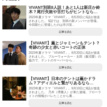
VIVANT別班8人説！あと1人は新庄か鈴
木？尾行失敗や舌打ちがヒントなら…
2023年夏ドラマ「VIVANT」。8月20日に6話が放送
されました。 6話では、別班の新メンバーが登場。
今回新たに登場したのは市川笑...
記事を読む
【VIVANT】薫とジャミーンもテント？
奇跡の少女と赤いコートの正体
2023年夏ドラマ「VIVANT」。8月20日に6話が放送
されました。 ブルーウォーカー・太田（飯沼愛）の
協力で、テントのサーバーから...
記事を読む
【VIVANT】日本のテントは薫かドラ
ム？アディエルと繋がりあるなら…
2023年夏ドラマ「VIVANT」。9月10日に9話が放送
されました。 乃木（堺雅人）が来た途端、フローラ
イトの情報がバレたことから裏...
記事を読む