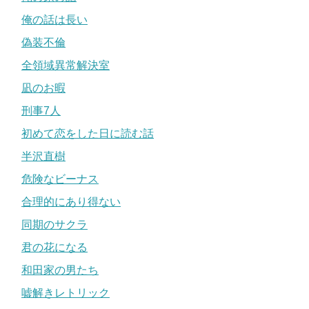
俺の話は長い
偽装不倫
全領域異常解決室
凪のお暇
刑事7人
初めて恋をした日に読む話
半沢直樹
危険なビーナス
合理的にあり得ない
同期のサクラ
君の花になる
和田家の男たち
嘘解きレトリック