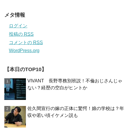
メタ情報
ログイン
投稿の
RSS
コメントの
RSS
WordPress.org
【本日のTOP10】
VIVANT 長野専務別班説！不倫おじさんじゃ
ない？経歴の空白がヒントか
佐久間宣行の嫁の正体に驚愕！娘の学校は？年
収や若い頃イケメン説も