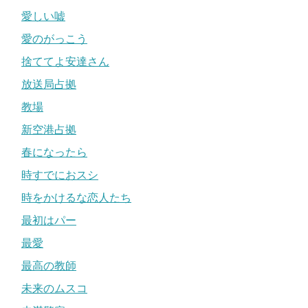
愛しい嘘
愛のがっこう
捨ててよ安達さん
放送局占拠
教場
新空港占拠
春になったら
時すでにおスシ
時をかけるな恋人たち
最初はパー
最愛
最高の教師
未来のムスコ