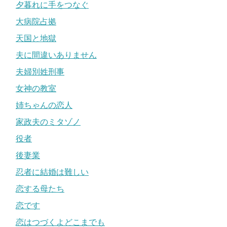
夕暮れに手をつなぐ
大病院占拠
天国と地獄
夫に間違いありません
夫婦別姓刑事
女神の教室
姉ちゃんの恋人
家政夫のミタゾノ
役者
後妻業
忍者に結婚は難しい
恋する母たち
恋です
恋はつづくよどこまでも