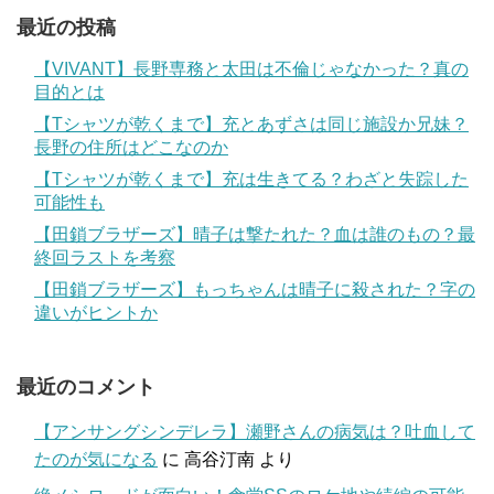
最近の投稿
【VIVANT】長野専務と太田は不倫じゃなかった？真の
目的とは
【Tシャツが乾くまで】充とあずさは同じ施設か兄妹？
長野の住所はどこなのか
【Tシャツが乾くまで】充は生きてる？わざと失踪した
可能性も
【田鎖ブラザーズ】晴子は撃たれた？血は誰のもの？最
終回ラストを考察
【田鎖ブラザーズ】もっちゃんは晴子に殺された？字の
違いがヒントか
最近のコメント
【アンサングシンデレラ】瀬野さんの病気は？吐血して
たのが気になる
に
高谷汀南
より