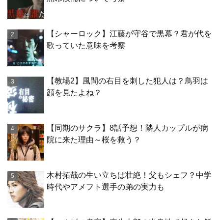
【シャーロック】江藤が守谷で黒幕？君が代を
歌っていた意味を考察
【教場2】風間の右目を刺した犯人は？鳥羽は
顔を見たよね？
【同期のサクラ】8話予想！隣人カップルが病
院に来た理由～桜を救う？
木村拓哉の生い立ちは壮絶！父もシェフ？中学
時代やアメフト選手の弟の実力も