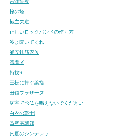
未満警察
桜の塔
極主夫道
正しいロックバンドの作り方
波よ聞いてくれ
浦安鉄筋家族
漂着者
特捜9
王様に捧ぐ薬指
田鎖ブラザーズ
病室で念仏を唱えないでください
白衣の戦士!
監察医朝顔
真夏のシンデレラ