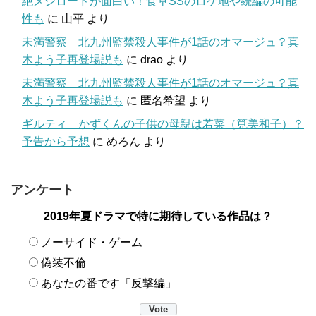
絶メシロードが面白い！食堂SSのロケ地や続編の可能
性も
に
山平
より
未満警察 北九州監禁殺人事件が1話のオマージュ？真
木よう子再登場説も
に
drao
より
未満警察 北九州監禁殺人事件が1話のオマージュ？真
木よう子再登場説も
に
匿名希望
より
ギルティ かずくんの子供の母親は若菜（筧美和子）？
予告から予想
に
めろん
より
アンケート
2019年夏ドラマで特に期待している作品は？
ノーサイド・ゲーム
偽装不倫
あなたの番です「反撃編」