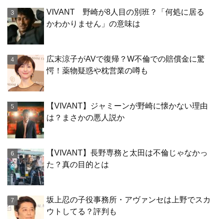
VIVANT 野崎が8人目の別班？「何処に居る
かわかりません」の意味は
広末涼子がAVで復帰？W不倫での賠償金に驚
愕！薬物疑惑や枕営業の噂も
【VIVANT】ジャミーンが野崎に懐かない理由
は？まさかの悪人説か
【VIVANT】長野専務と太田は不倫じゃなかっ
た？真の目的とは
坂上忍の子役事務所・アヴァンセは上野でスカ
ウトしてる？評判も