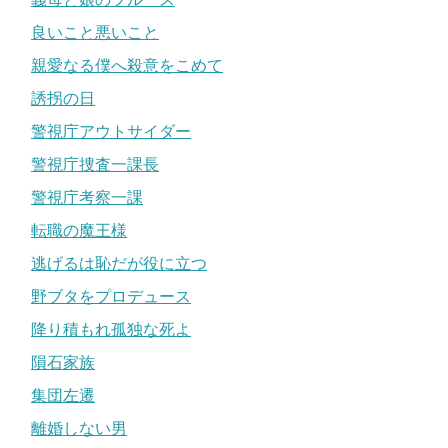
良いこと悪いこと
親愛なる僕へ殺意をこめて
誘拐の日
警視庁アウトサイダー
警視庁捜査一課長
警視庁考察一課
転職の魔王様
逃げるは恥だが役に立つ
野ブタをプロデュース
降り積もれ孤独な死よ
隕石家族
集団左遷
離婚しない男