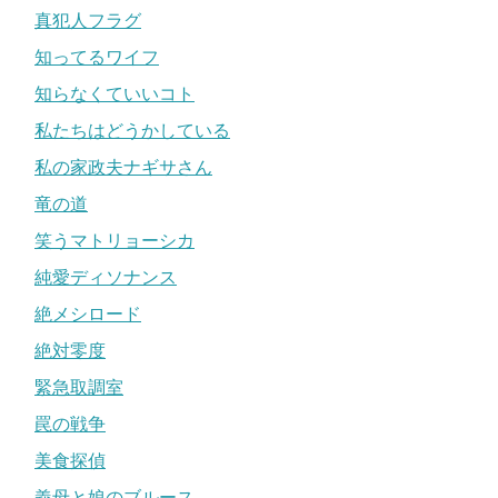
真犯人フラグ
知ってるワイフ
知らなくていいコト
私たちはどうかしている
私の家政夫ナギサさん
竜の道
笑うマトリョーシカ
純愛ディソナンス
絶メシロード
絶対零度
緊急取調室
罠の戦争
美食探偵
義母と娘のブルース