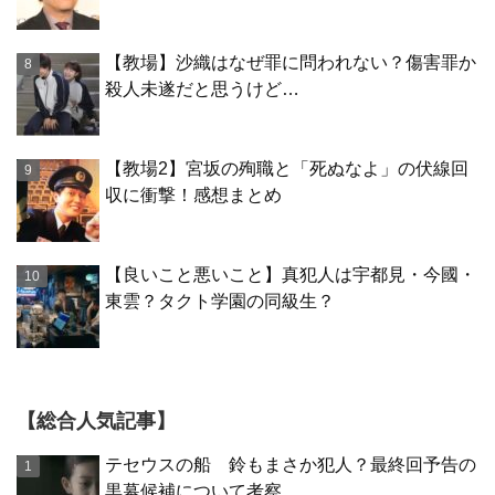
【教場】沙織はなぜ罪に問われない？傷害罪か
殺人未遂だと思うけど…
【教場2】宮坂の殉職と「死ぬなよ」の伏線回
収に衝撃！感想まとめ
【良いこと悪いこと】真犯人は宇都見・今國・
東雲？タクト学園の同級生？
【総合人気記事】
テセウスの船 鈴もまさか犯人？最終回予告の
黒幕候補について考察