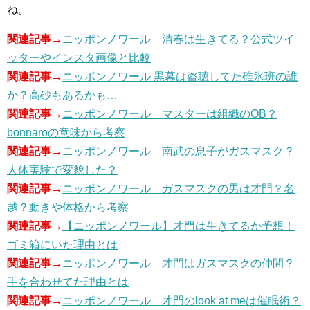
ね。
関連記事→
ニッポンノワール 清春は生きてる？公式ツイ
ッターやインスタ画像と比較
関連記事→
ニッポンノワール 黒幕は盗聴してた碓氷班の誰
か？高砂もあるかも…
関連記事→
ニッポンノワール マスターは組織のOB？
bonnaroの意味から考察
関連記事→
ニッポンノワール 南武の息子がガスマスク？
人体実験で変貌した？
関連記事→
ニッポンノワール ガスマスクの男は才門？名
越？動きや体格から考察
関連記事→
【ニッポンノワール】才門は生きてるか予想！
ゴミ箱にいた理由とは
関連記事→
ニッポンノワール 才門はガスマスクの仲間？
手を合わせてた理由とは
関連記事→
ニッポンノワール 才門のlook at meは催眠術？