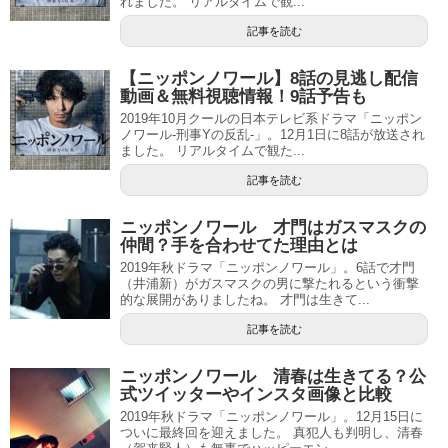
れました。 リアルタイムで観...
記事を読む
【ニッポンノワール】8話の見逃し配信
動画＆無料視聴情報！9話予告も
2019年10月クールの日本テレビ系ドラマ「ニッポン
ノワール-刑事Yの反乱-」。12月1日に8話が放送され
ました。 リアルタイムで観た...
記事を読む
ニッポンノワール 才門はガスマスクの
仲間？手を合わせてた理由とは
2019年秋ドラマ「ニッポンノワール」。6話で才門
（井浦新）がガスマスクの男に撃たれるという衝撃
的な展開がありましたね。 才門は生きて...
記事を読む
ニッポンノワール 清春は生きてる？公
式ツイッターやインスタ画像と比較
2019年秋ドラマ「ニッポンノワール」。12月15日に
ついに最終回を迎えました。 真犯人も判明し、清春