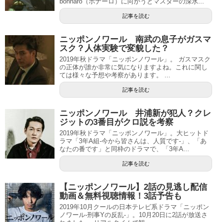
bonnaro（ボナーロ）に向かうとマスターの深水...
記事を読む
ニッポンノワール 南武の息子がガスマ
スク？人体実験で変貌した？
2019年秋ドラマ「ニッポンノワール」。 ガスマスク
の正体が誰か非常に気になりますよね。これに関し
ては様々な予想や考察があります。 ...
記事を読む
ニッポンノワール 井浦新が犯人？クレ
ジットの3番目がクロ説を考察
2019年秋ドラマ「ニッポンノワール」。大ヒットド
ラマ「3年A組-今から皆さんは、人質です-」、「あ
なたの番です」と同枠のドラマで、「3年A...
記事を読む
【ニッポンノワール】2話の見逃し配信
動画＆無料視聴情報！3話予告も
2019年10月クールの日本テレビ系ドラマ「ニッポン
ノワール-刑事Yの反乱-」。10月20日に2話が放送さ