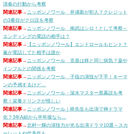
清春の行動から考察
関連記事→
ニッポンノワール 井浦新が犯人？クレジット
の3番目がクロ説を考察
関連記事→
ニッポンノワール 南武はシロ！として考察～
エンディングの電話の相手は？
関連記事→
【ニッポンノワール】エンドロールもヒント？
薫が電話してた相手は誰か
関連記事→
ニッポンノワール 克喜は柊と同じ病気？薬や
インフルとの関係を考察
関連記事→
ニッポンノワール 子役の演技が下手！キーマ
ンの予感するけど…
関連記事→
ニッポンノワール・深水マスター黒幕説を考
察！栄養ドリンクが怪しい
関連記事→
ニッポンノワール｜柊先生も出演で神ドラマ
化？3年A組から半年後なら…
関連記事→
北村一輝の演技力が光る出演ドラマ10選～スカ
ーレットや代表作も