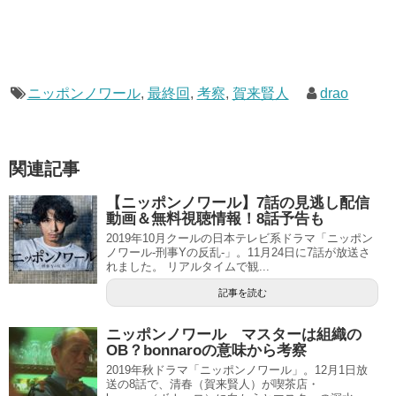
ニッポンノワール
,
最終回
,
考察
,
賀来賢人
drao
関連記事
【ニッポンノワール】7話の見逃し配信
動画＆無料視聴情報！8話予告も
2019年10月クールの日本テレビ系ドラマ「ニッポン
ノワール-刑事Yの反乱-」。11月24日に7話が放送さ
れました。 リアルタイムで観...
記事を読む
ニッポンノワール マスターは組織の
OB？bonnaroの意味から考察
2019年秋ドラマ「ニッポンノワール」。12月1日放
送の8話で、清春（賀来賢人）が喫茶店・