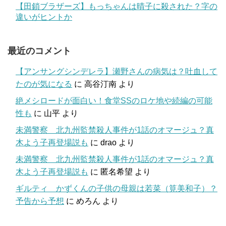
【田鎖ブラザーズ】もっちゃんは晴子に殺された？字の
違いがヒントか
最近のコメント
【アンサングシンデレラ】瀬野さんの病気は？吐血して
たのが気になる
に
高谷汀南
より
絶メシロードが面白い！食堂SSのロケ地や続編の可能
性も
に
山平
より
未満警察 北九州監禁殺人事件が1話のオマージュ？真
木よう子再登場説も
に
drao
より
未満警察 北九州監禁殺人事件が1話のオマージュ？真
木よう子再登場説も
に
匿名希望
より
ギルティ かずくんの子供の母親は若菜（筧美和子）？
予告から予想
に
めろん
より