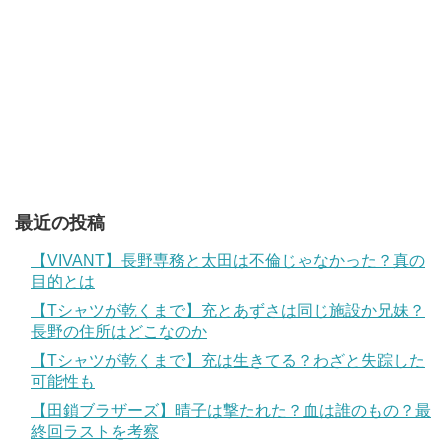
最近の投稿
【VIVANT】長野専務と太田は不倫じゃなかった？真の
目的とは
【Tシャツが乾くまで】充とあずさは同じ施設か兄妹？
長野の住所はどこなのか
【Tシャツが乾くまで】充は生きてる？わざと失踪した
可能性も
【田鎖ブラザーズ】晴子は撃たれた？血は誰のもの？最
終回ラストを考察