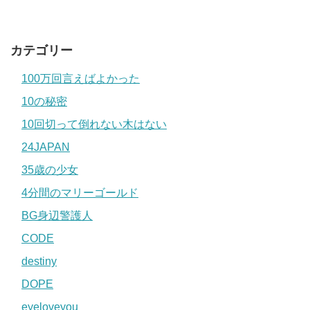
カテゴリー
100万回言えばよかった
10の秘密
10回切って倒れない木はない
24JAPAN
35歳の少女
4分間のマリーゴールド
BG身辺警護人
CODE
destiny
DOPE
eyeloveyou