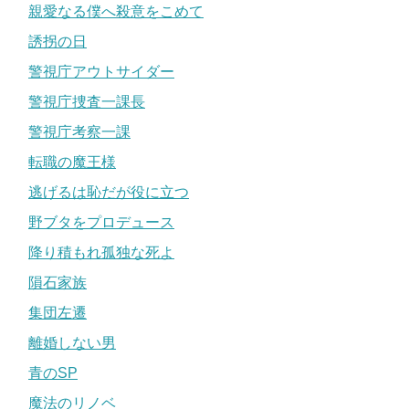
親愛なる僕へ殺意をこめて
誘拐の日
警視庁アウトサイダー
警視庁捜査一課長
警視庁考察一課
転職の魔王様
逃げるは恥だが役に立つ
野ブタをプロデュース
降り積もれ孤独な死よ
隕石家族
集団左遷
離婚しない男
青のSP
魔法のリノベ