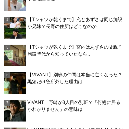
【Tシャツが乾くまで】充とあずさは同じ施設
か兄妹？長野の住所はどこなのか
【Tシャツが乾くまで】宮内はあずさの父親？
施設時代から知っていたなら…
【VIVANT】別班の仲間は本当に亡くなった？
黒須だけ急所外した理由は
VIVANT 野崎が8人目の別班？「何処に居る
かわかりません」の意味は