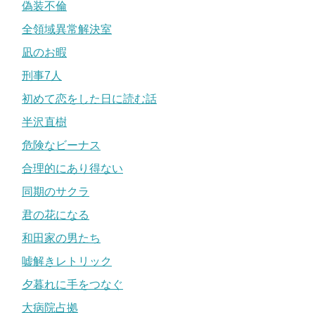
偽装不倫
全領域異常解決室
凪のお暇
刑事7人
初めて恋をした日に読む話
半沢直樹
危険なビーナス
合理的にあり得ない
同期のサクラ
君の花になる
和田家の男たち
嘘解きレトリック
夕暮れに手をつなぐ
大病院占拠