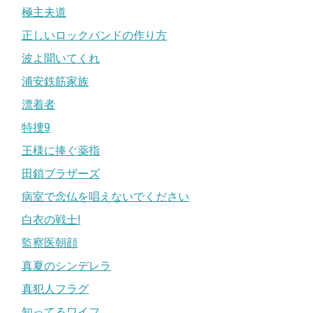
極主夫道
正しいロックバンドの作り方
波よ聞いてくれ
浦安鉄筋家族
漂着者
特捜9
王様に捧ぐ薬指
田鎖ブラザーズ
病室で念仏を唱えないでください
白衣の戦士!
監察医朝顔
真夏のシンデレラ
真犯人フラグ
知ってるワイフ