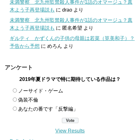
未満警察 北九州監禁殺人事件が1話のオマージュ？真
木よう子再登場説も
に
drao
より
未満警察 北九州監禁殺人事件が1話のオマージュ？真
木よう子再登場説も
に
匿名希望
より
ギルティ かずくんの子供の母親は若菜（筧美和子）？
予告から予想
に
めろん
より
アンケート
2019年夏ドラマで特に期待している作品は？
ノーサイド・ゲーム
偽装不倫
あなたの番です「反撃編」
View Results