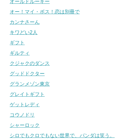
オールドルーキー
オー！マイ・ボス！恋は別冊で
カンナさーん
キワどい2人
ギフト
ギルティ
クジャクのダンス
グッドドクター
グランメゾン東京
グレイトギフト
ゲットレディ
コウノドリ
シャーロック
シロでもクロでもない世界で、パンダは笑う。