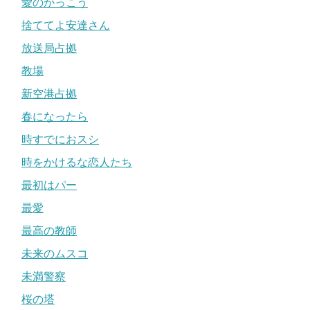
愛のがっこう
捨ててよ安達さん
放送局占拠
教場
新空港占拠
春になったら
時すでにおスシ
時をかけるな恋人たち
最初はパー
最愛
最高の教師
未来のムスコ
未満警察
桜の塔