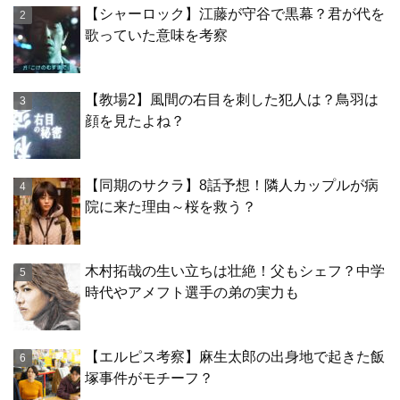
【シャーロック】江藤が守谷で黒幕？君が代を
歌っていた意味を考察
【教場2】風間の右目を刺した犯人は？鳥羽は
顔を見たよね？
【同期のサクラ】8話予想！隣人カップルが病
院に来た理由～桜を救う？
木村拓哉の生い立ちは壮絶！父もシェフ？中学
時代やアメフト選手の弟の実力も
【エルピス考察】麻生太郎の出身地で起きた飯
塚事件がモチーフ？