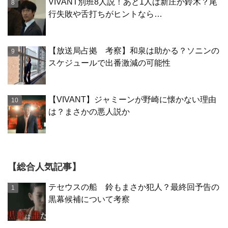
VIVANT別班8人説！あと1人は新庄か鈴木？尾
行失敗や舌打ちがヒントなら…
【放送局占拠 考察】和泉は助かる？ソニンの
スケジュールで出番激減の可能性
【VIVANT】ジャミーンが野崎に懐かない理由
は？まさかの悪人説か
【総合人気記事】
テセウスの船 鈴もまさか犯人？最終回予告の
黒幕候補について考察