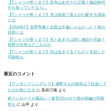
【Tシャツが乾くまで】宮内はあずさの父親？施設時代
から知っていたなら…
【Tシャツが乾くまで】充は病気？直人が心配する理由
とは
【VIVANT】長野専務と太田は不倫じゃなかった？真の
目的とは
【Tシャツが乾くまで】充とあずさは同じ施設か兄妹？
長野の住所はどこなのか
【Tシャツが乾くまで】充は生きてる？わざと失踪した
可能性も
最近のコメント
【アンサングシンデレラ】瀬野さんの病気は？吐血して
たのが気になる
に
高谷汀南
より
絶メシロードが面白い！食堂SSのロケ地や続編の可能
性も
に
山平
より