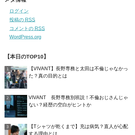
ログイン
投稿の
RSS
コメントの
RSS
WordPress.org
【本日のTOP10】
【VIVANT】長野専務と太田は不倫じゃなかっ
た？真の目的とは
VIVANT 長野専務別班説！不倫おじさんじゃ
ない？経歴の空白がヒントか
【Tシャツが乾くまで】充は病気？直人が心配
する理由とは