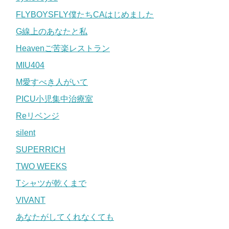
FLYBOYSFLY僕たちCAはじめました
G線上のあなたと私
Heavenご苦楽レストラン
MIU404
M愛すべき人がいて
PICU小児集中治療室
Reリベンジ
silent
SUPERRICH
TWO WEEKS
Tシャツが乾くまで
VIVANT
あなたがしてくれなくても