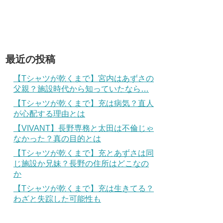
最近の投稿
【Tシャツが乾くまで】宮内はあずさの
父親？施設時代から知っていたなら…
【Tシャツが乾くまで】充は病気？直人
が心配する理由とは
【VIVANT】長野専務と太田は不倫じゃ
なかった？真の目的とは
【Tシャツが乾くまで】充とあずさは同
じ施設か兄妹？長野の住所はどこなの
か
【Tシャツが乾くまで】充は生きてる？
わざと失踪した可能性も