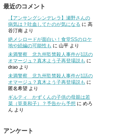
最近のコメント
【アンサングシンデレラ】瀬野さんの
病気は？吐血してたのが気になる
に
高
谷汀南
より
絶メシロードが面白い！食堂SSのロケ
地や続編の可能性も
に
山平
より
未満警察 北九州監禁殺人事件が1話の
オマージュ？真木よう子再登場説も
に
drao
より
未満警察 北九州監禁殺人事件が1話の
オマージュ？真木よう子再登場説も
に
匿名希望
より
ギルティ かずくんの子供の母親は若
菜（筧美和子）？予告から予想
に
めろ
ん
より
アンケート