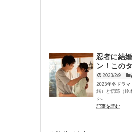
忍者に結
ン！この
2023/2/9
2023年冬ド
緒）と悟郎（鈴
シ...
記事を読む