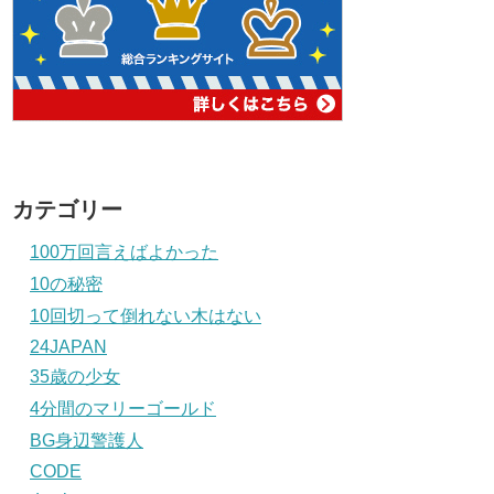
カテゴリー
100万回言えばよかった
10の秘密
10回切って倒れない木はない
24JAPAN
35歳の少女
4分間のマリーゴールド
BG身辺警護人
CODE