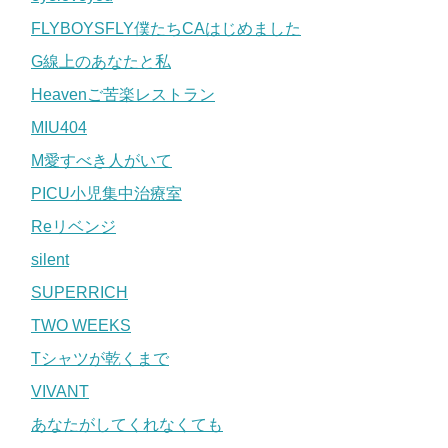
FLYBOYSFLY僕たちCAはじめました
G線上のあなたと私
Heavenご苦楽レストラン
MIU404
M愛すべき人がいて
PICU小児集中治療室
Reリベンジ
silent
SUPERRICH
TWO WEEKS
Tシャツが乾くまで
VIVANT
あなたがしてくれなくても