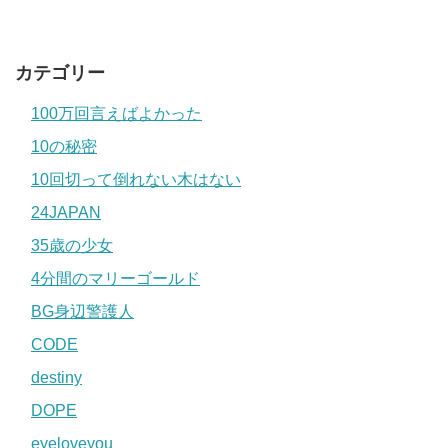
カテゴリー
100万回言えばよかった
10の秘密
10回切って倒れない木はない
24JAPAN
35歳の少女
4分間のマリーゴールド
BG身辺警護人
CODE
destiny
DOPE
eyeloveyou