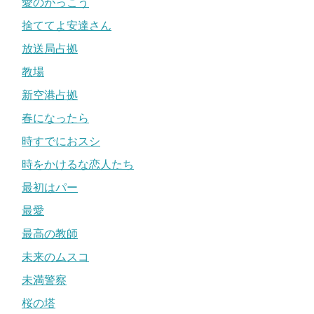
愛のがっこう
捨ててよ安達さん
放送局占拠
教場
新空港占拠
春になったら
時すでにおスシ
時をかけるな恋人たち
最初はパー
最愛
最高の教師
未来のムスコ
未満警察
桜の塔