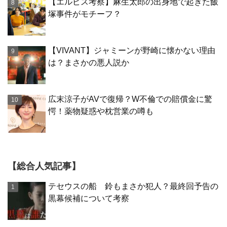
【エルピス考察】麻生太郎の出身地で起きた飯
塚事件がモチーフ？
【VIVANT】ジャミーンが野崎に懐かない理由
は？まさかの悪人説か
広末涼子がAVで復帰？W不倫での賠償金に驚
愕！薬物疑惑や枕営業の噂も
【総合人気記事】
テセウスの船 鈴もまさか犯人？最終回予告の
黒幕候補について考察