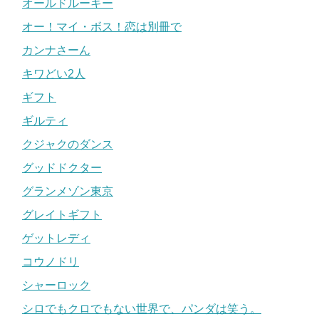
オールドルーキー
オー！マイ・ボス！恋は別冊で
カンナさーん
キワどい2人
ギフト
ギルティ
クジャクのダンス
グッドドクター
グランメゾン東京
グレイトギフト
ゲットレディ
コウノドリ
シャーロック
シロでもクロでもない世界で、パンダは笑う。