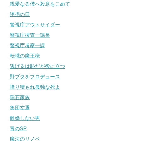
親愛なる僕へ殺意をこめて
誘拐の日
警視庁アウトサイダー
警視庁捜査一課長
警視庁考察一課
転職の魔王様
逃げるは恥だが役に立つ
野ブタをプロデュース
降り積もれ孤独な死よ
隕石家族
集団左遷
離婚しない男
青のSP
魔法のリノベ