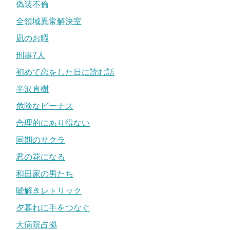
偽装不倫
全領域異常解決室
凪のお暇
刑事7人
初めて恋をした日に読む話
半沢直樹
危険なビーナス
合理的にあり得ない
同期のサクラ
君の花になる
和田家の男たち
嘘解きレトリック
夕暮れに手をつなぐ
大病院占拠