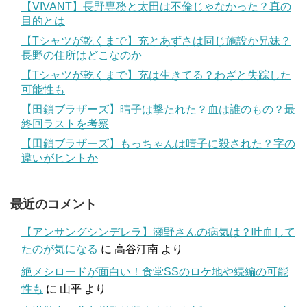
【VIVANT】長野専務と太田は不倫じゃなかった？真の
目的とは
【Tシャツが乾くまで】充とあずさは同じ施設か兄妹？
長野の住所はどこなのか
【Tシャツが乾くまで】充は生きてる？わざと失踪した
可能性も
【田鎖ブラザーズ】晴子は撃たれた？血は誰のもの？最
終回ラストを考察
【田鎖ブラザーズ】もっちゃんは晴子に殺された？字の
違いがヒントか
最近のコメント
【アンサングシンデレラ】瀬野さんの病気は？吐血して
たのが気になる
に
高谷汀南
より
絶メシロードが面白い！食堂SSのロケ地や続編の可能
性も
に
山平
より