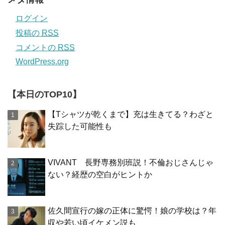
ログイン
投稿の
RSS
コメントの
RSS
WordPress.org
【本日のTOP10】
【Tシャツが乾くまで】充は生きてる？わざと
失踪した可能性も
VIVANT 長野専務別班説！不倫おじさんじゃ
ない？経歴の空白がヒントか
佐久間宣行の嫁の正体に驚愕！娘の学校は？年
収や若い頃イケメン説も