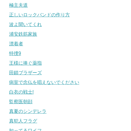
極主夫道
正しいロックバンドの作り方
波よ聞いてくれ
浦安鉄筋家族
漂着者
特捜9
王様に捧ぐ薬指
田鎖ブラザーズ
病室で念仏を唱えないでください
白衣の戦士!
監察医朝顔
真夏のシンデレラ
真犯人フラグ
知ってるワイフ