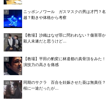
ニッポンノワール ガスマスクの男は才門？名
越？動きや体格から考察
【教場】沙織はなぜ罪に問われない？傷害罪か
殺人未遂だと思うけど…
【教場】平田の豹変に林遣都の真骨頂をみた！
演技力の高さを痛感
同期のサクラ 百合を妊娠させた葵は無責任？
桜に一途だったが…