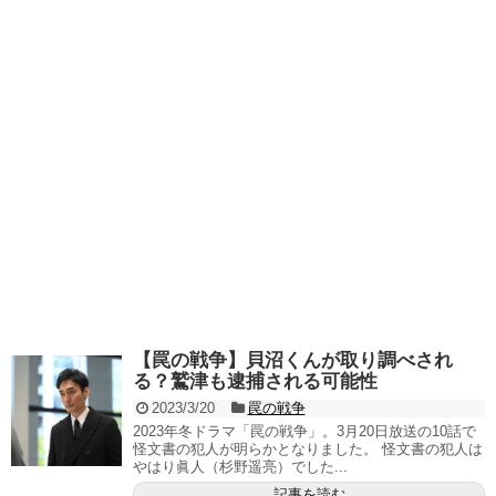
【罠の戦争】貝沼くんが取り調べされ
る？鷲津も逮捕される可能性
2023/3/20
罠の戦争
2023年冬ドラマ「罠の戦争」。3月20日放送の10話で
怪文書の犯人が明らかとなりました。 怪文書の犯人は
やはり眞人（杉野遥亮）でした...
記事を読む