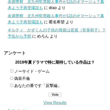
未満警察 北九州監禁殺人事件が1話のオマージュ？真
木よう子再登場説も
に
drao
より
未満警察 北九州監禁殺人事件が1話のオマージュ？真
木よう子再登場説も
に
匿名希望
より
ギルティ かずくんの子供の母親は若菜（筧美和子）？
予告から予想
に
めろん
より
アンケート
2019年夏ドラマで特に期待している作品は？
ノーサイド・ゲーム
偽装不倫
あなたの番です「反撃編」
View Results