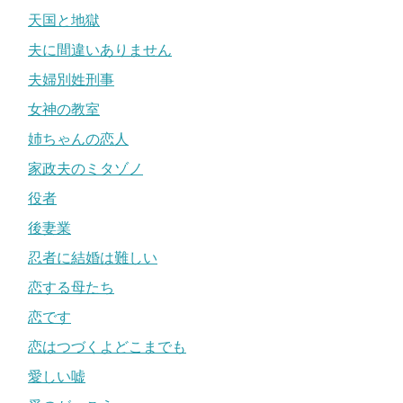
天国と地獄
夫に間違いありません
夫婦別姓刑事
女神の教室
姉ちゃんの恋人
家政夫のミタゾノ
役者
後妻業
忍者に結婚は難しい
恋する母たち
恋です
恋はつづくよどこまでも
愛しい嘘