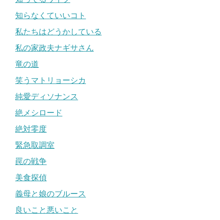
知らなくていいコト
私たちはどうかしている
私の家政夫ナギサさん
竜の道
笑うマトリョーシカ
純愛ディソナンス
絶メシロード
絶対零度
緊急取調室
罠の戦争
美食探偵
義母と娘のブルース
良いこと悪いこと