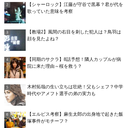
【シャーロック】江藤が守谷で黒幕？君が代を
歌っていた意味を考察
【教場2】風間の右目を刺した犯人は？鳥羽は
顔を見たよね？
【同期のサクラ】8話予想！隣人カップルが病
院に来た理由～桜を救う？
木村拓哉の生い立ちは壮絶！父もシェフ？中学
時代やアメフト選手の弟の実力も
【エルピス考察】麻生太郎の出身地で起きた飯
塚事件がモチーフ？