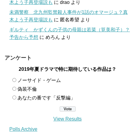
木よう子再登場説も
に
drao
より
未満警察 北九州監禁殺人事件が1話のオマージュ？真
木よう子再登場説も
に
匿名希望
より
ギルティ かずくんの子供の母親は若菜（筧美和子）？
予告から予想
に
めろん
より
アンケート
2019年夏ドラマで特に期待している作品は？
ノーサイド・ゲーム
偽装不倫
あなたの番です「反撃編」
View Results
Polls Archive