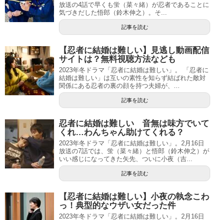
放送の4話で早くも蛍（菜々緒）が忍者であることに
気づきだした悟郎（鈴木伸之）。そ...
記事を読む
【忍者に結婚は難しい】見逃し動画配信
サイトは？無料視聴方法なども
2023年冬ドラマ「忍者に結婚は難しい」。 「忍者に
結婚は難しい」は互いの素性を知らず結ばれた敵対
関係にある忍者の裏の顔を持つ夫婦が、...
記事を読む
忍者に結婚は難しい 音無は味方でいて
くれ…わんちゃん助けてくれる？
2023年冬ドラマ「忍者に結婚は難しい」。2月16日
放送の7話では、蛍（菜々緒）と悟郎（鈴木伸之）が
いい感じになってきた矢先、ついに小夜（吉...
記事を読む
【忍者に結婚は難しい】小夜の執念こわ
っ！典型的なウザい女だった件
2023年冬ドラマ「忍者に結婚は難しい」。2月16日