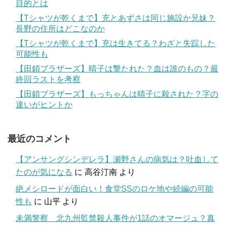
目的とは
【Tシャツが乾くまで】充とあずさは同じ施設か兄妹？
長野の住所はどこなのか
【Tシャツが乾くまで】充は生きてる？わざと失踪した
可能性も
【田鎖ブラザーズ】晴子は撃たれた？血は誰のもの？最
終回ラストを考察
【田鎖ブラザーズ】もっちゃんは晴子に殺された？字の
違いがヒントか
最近のコメント
【アンサングシンデレラ】瀬野さんの病気は？吐血して
たのが気になる
に
高谷汀南
より
絶メシロードが面白い！食堂SSのロケ地や続編の可能
性も
に
山平
より
未満警察 北九州監禁殺人事件が1話のオマージュ？真