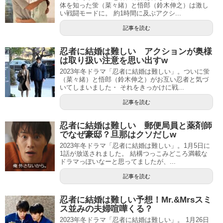
体を知った蛍（菜々緒）と悟郎（鈴木伸之）は激し
い戦闘モードに。 約1時間に及ぶアクシ...
記事を読む
忍者に結婚は難しい アクションが奥様
は取り扱い注意を思い出すw
2023年冬ドラマ「忍者に結婚は難しい」。ついに蛍
（菜々緒）と悟郎（鈴木伸之）がお互い忍者と気づ
いてしまいました・ それをきっかけに戦...
記事を読む
忍者に結婚は難しい 郵便局員と薬剤師
でなぜ豪邸？旦那はクソだしw
2023年冬ドラマ「忍者に結婚は難しい」。1月5日に
1話が放送されました。 結構つっこみどころ満載な
ドラマっぽいなーと思ってましたが、...
記事を読む
忍者に結婚は難しい予想！Mr.&Mrsスミ
ス並みの夫婦喧嘩くる？
2023年冬ドラマ「忍者に結婚は難しい」。 1月26日