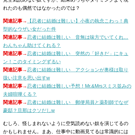
れたのも偶然ではなかったのでは？
関連記事→
【忍者に結婚は難しい】小夜の執念こわっ！典
型的なウザい女だった件
関連記事→
忍者に結婚は難しい 音無は味方でいてくれ…
わんちゃん助けてくれる？
関連記事→
忍者に結婚は難しい 突然の「好きだ」にキュ
ン！このタイミングずるい
関連記事→
忍者に結婚は難しい アクションが奥様は取り
扱い注意を思い出すw
関連記事→
忍者に結婚は難しい予想！Mr.&Mrsスミス並みの
夫婦喧嘩くる？
関連記事→
忍者に結婚は難しい 郵便局員と薬剤師でなぜ
豪邸？旦那はクソだしw
むしろ、怪しまれないように空気読めない奴を演じてるの
かもしれません。まあ、仕事中に動画見てるは常識的には