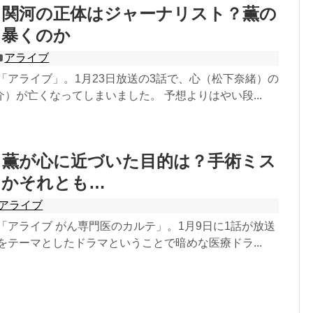
 関河の正体はジャーナリスト？薫の
を暴くのか
アライブ
マ「アライブ」。1月23日放送の3話で、心（松下奈緒）の
）が亡くなってしまいました。 予想よりはやい段...
 薫が心に近づいた目的は？手術ミス
しかそれとも…
アライブ
マ「アライブ がん専門医のカルテ」。1月9日に1話が放送
をテーマとしたドラマということで暗めな医療ドラ...