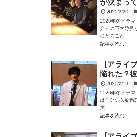
が決まっ
2020/2/20
2020年冬ド
介）の下大静脈
にそのこと...
記事を読む
【アライ
陥れた？
2020/2/13
2020年冬ドラ
は自分の医療過
実...
記事を読む
【アライ