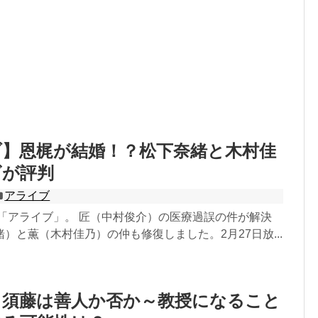
ブ】恩梶が結婚！？松下奈緒と木村佳
ビが評判
アライブ
マ「アライブ」。 匠（中村俊介）の医療過誤の件が解決
）と薫（木村佳乃）の仲も修復しました。2月27日放...
 須藤は善人か否か～教授になること