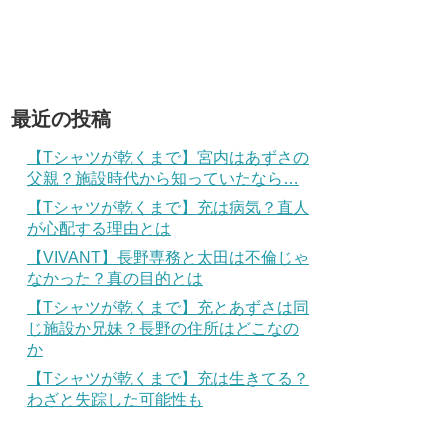
最近の投稿
【Tシャツが乾くまで】宮内はあずさの
父親？施設時代から知っていたなら…
【Tシャツが乾くまで】充は病気？直人
が心配する理由とは
【VIVANT】長野専務と太田は不倫じゃ
なかった？真の目的とは
【Tシャツが乾くまで】充とあずさは同
じ施設か兄妹？長野の住所はどこなの
か
【Tシャツが乾くまで】充は生きてる？
わざと失踪した可能性も