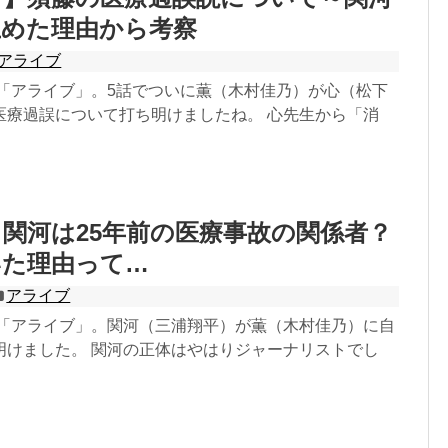
止めた理由から考察
アライブ
マ「アライブ」。5話でついに薫（木村佳乃）が心（松下
医療過誤について打ち明けましたね。 心先生から「消
関河は25年前の医療事故の関係者？
いた理由って…
アライブ
ラマ「アライブ」。関河（三浦翔平）が薫（木村佳乃）に自
明けました。 関河の正体はやはりジャーナリストでし