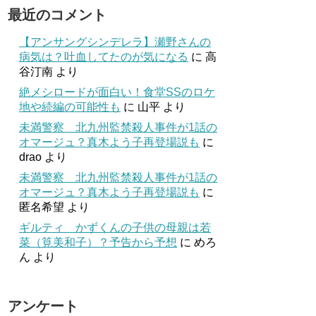
最近のコメント
【アンサングシンデレラ】瀬野さんの
病気は？吐血してたのが気になる
に
高
谷汀南
より
絶メシロードが面白い！食堂SSのロケ
地や続編の可能性も
に
山平
より
未満警察 北九州監禁殺人事件が1話の
オマージュ？真木よう子再登場説も
に
drao
より
未満警察 北九州監禁殺人事件が1話の
オマージュ？真木よう子再登場説も
に
匿名希望
より
ギルティ かずくんの子供の母親は若
菜（筧美和子）？予告から予想
に
めろ
ん
より
アンケート