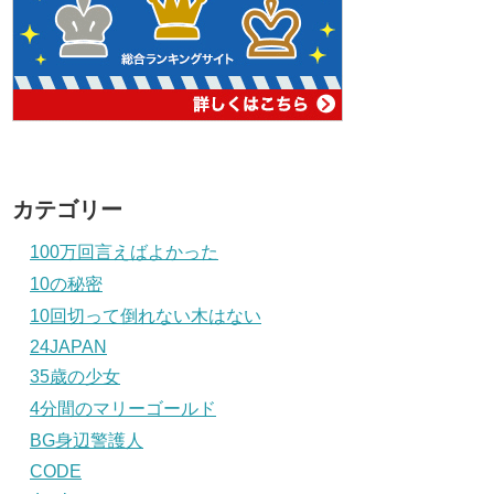
カテゴリー
100万回言えばよかった
10の秘密
10回切って倒れない木はない
24JAPAN
35歳の少女
4分間のマリーゴールド
BG身辺警護人
CODE