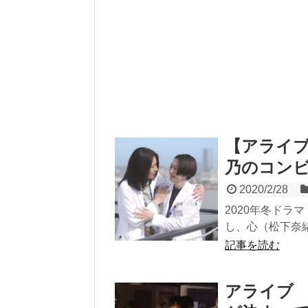
【アライ
乃のコン
2020/2/28
2020年冬ドラ
し、心（松下奈緒
記事を読む
アライブ