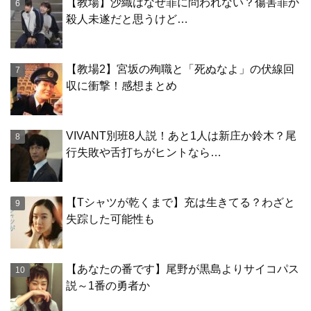
【教場】沙織はなぜ罪に問われない？傷害罪か
殺人未遂だと思うけど…
【教場2】宮坂の殉職と「死ぬなよ」の伏線回
収に衝撃！感想まとめ
VIVANT別班8人説！あと1人は新庄か鈴木？尾
行失敗や舌打ちがヒントなら…
【Tシャツが乾くまで】充は生きてる？わざと
失踪した可能性も
【あなたの番です】尾野が黒島よりサイコパス
説～1番の勇者か