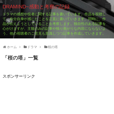
DRAMIND~感動と考察の記録
ドラマの感想や役者に関する記事を書いています。作品を視聴し
て、自分自身が感じたことを正直に書いていきます。同時に、作
品が伝えようとしていることを考察します。独自性のある記事を
心がけますが、主観のみの記事や独り善がりな内容にならないよ
う、他の視聴者のご意見も意識しつつ記事を作成していきます。
ホーム
ドラマ
桜の塔
「
桜の塔
」
一覧
スポンサーリンク