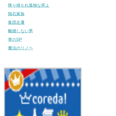
降り積もれ孤独な死よ
隕石家族
集団左遷
離婚しない男
青のSP
魔法のリノベ