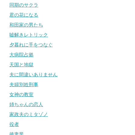
同期のサクラ
君の花になる
和田家の男たち
嘘解きレトリック
夕暮れに手をつなぐ
大病院占拠
天国と地獄
夫に間違いありません
夫婦別姓刑事
女神の教室
姉ちゃんの恋人
家政夫のミタゾノ
役者
後妻業