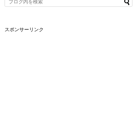
When autocomplete results are available use up and down arro
スポンサーリンク