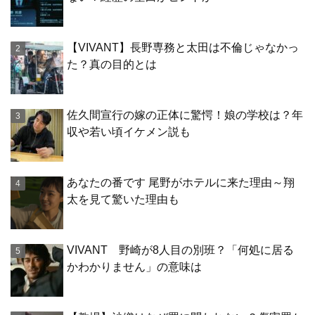
【VIVANT】長野専務と太田は不倫じゃなかっ
た？真の目的とは
佐久間宣行の嫁の正体に驚愕！娘の学校は？年
収や若い頃イケメン説も
あなたの番です 尾野がホテルに来た理由～翔
太を見て驚いた理由も
VIVANT 野崎が8人目の別班？「何処に居る
かわかりません」の意味は