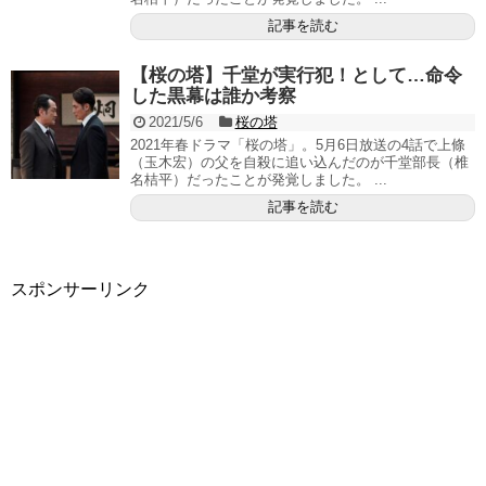
記事を読む
【桜の塔】千堂が実行犯！として…命令
した黒幕は誰か考察
2021/5/6
桜の塔
2021年春ドラマ「桜の塔」。5月6日放送の4話で上條
（玉木宏）の父を自殺に追い込んだのが千堂部長（椎
名桔平）だったことが発覚しました。 ...
記事を読む
スポンサーリンク