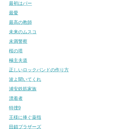
最初はパー
最愛
最高の教師
未来のムスコ
未満警察
桜の塔
極主夫道
正しいロックバンドの作り方
波よ聞いてくれ
浦安鉄筋家族
漂着者
特捜9
王様に捧ぐ薬指
田鎖ブラザーズ