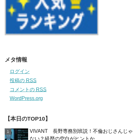
メタ情報
ログイン
投稿の
RSS
コメントの
RSS
WordPress.org
【本日のTOP10】
VIVANT 長野専務別班説！不倫おじさんじゃ
ない？経歴の空白がヒントか