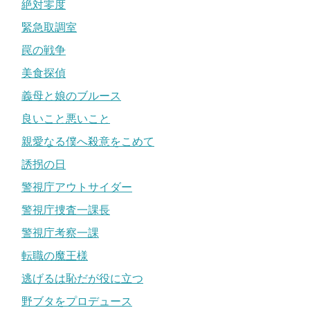
絶対零度
緊急取調室
罠の戦争
美食探偵
義母と娘のブルース
良いこと悪いこと
親愛なる僕へ殺意をこめて
誘拐の日
警視庁アウトサイダー
警視庁捜査一課長
警視庁考察一課
転職の魔王様
逃げるは恥だが役に立つ
野ブタをプロデュース