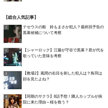
【総合人気記事】
テセウスの船 鈴もまさか犯人？最終回予告の
黒幕候補について考察
【シャーロック】江藤が守谷で黒幕？君が代を
歌っていた意味を考察
【教場2】風間の右目を刺した犯人は？鳥羽は
顔を見たよね？
【同期のサクラ】8話予想！隣人カップルが病
院に来た理由～桜を救う？