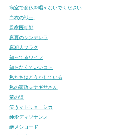
病室で念仏を唱えないでください
白衣の戦士!
監察医朝顔
真夏のシンデレラ
真犯人フラグ
知ってるワイフ
知らなくていいコト
私たちはどうかしている
私の家政夫ナギサさん
竜の道
笑うマトリョーシカ
純愛ディソナンス
絶メシロード