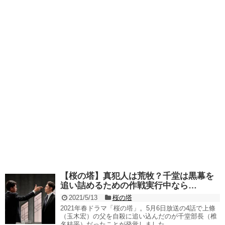
【桜の塔】真犯人は荒牧？千堂は黒幕を
追い詰めるための作戦実行中なら…
2021/5/13
桜の塔
2021年春ドラマ「桜の塔」。5月6日放送の4話で上條
（玉木宏）の父を自殺に追い込んだのが千堂部長（椎
名桔平）だったことが発覚しました。 ...