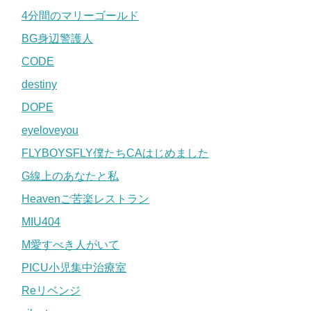
4分間のマリーゴールド
BG身辺警護人
CODE
destiny
DOPE
eyeloveyou
FLYBOYSFLY僕たちCAはじめました
G線上のあなたと私
Heavenご苦楽レストラン
MIU404
M愛すべき人がいて
PICU小児集中治療室
Reリベンジ