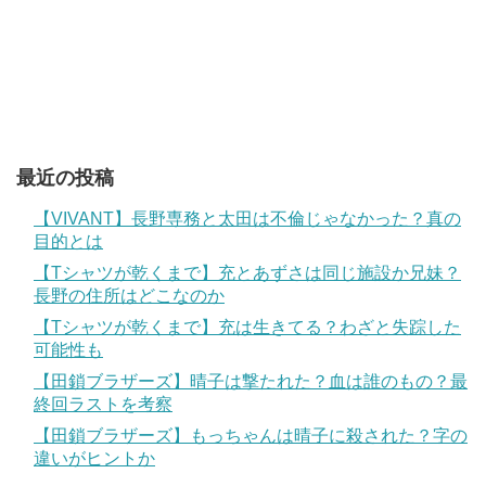
最近の投稿
【VIVANT】長野専務と太田は不倫じゃなかった？真の
目的とは
【Tシャツが乾くまで】充とあずさは同じ施設か兄妹？
長野の住所はどこなのか
【Tシャツが乾くまで】充は生きてる？わざと失踪した
可能性も
【田鎖ブラザーズ】晴子は撃たれた？血は誰のもの？最
終回ラストを考察
【田鎖ブラザーズ】もっちゃんは晴子に殺された？字の
違いがヒントか