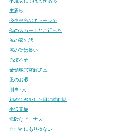
不適切にもほどがある
主題歌
今夜秘密のキッチンで
俺のスカートどこ行った
俺の家の話
俺の話は長い
偽装不倫
全領域異常解決室
凪のお暇
刑事7人
初めて恋をした日に読む話
半沢直樹
危険なビーナス
合理的にあり得ない