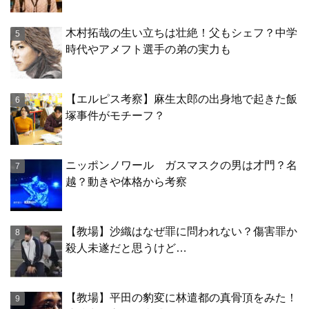
木村拓哉の生い立ちは壮絶！父もシェフ？中学
時代やアメフト選手の弟の実力も
【エルピス考察】麻生太郎の出身地で起きた飯
塚事件がモチーフ？
ニッポンノワール ガスマスクの男は才門？名
越？動きや体格から考察
【教場】沙織はなぜ罪に問われない？傷害罪か
殺人未遂だと思うけど…
【教場】平田の豹変に林遣都の真骨頂をみた！