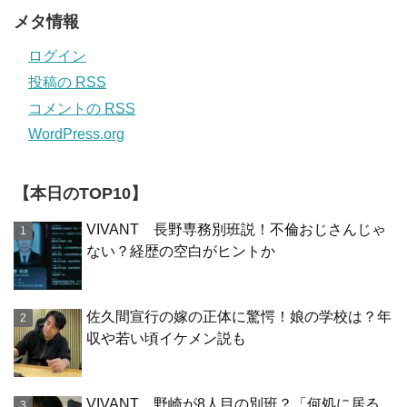
メタ情報
ログイン
投稿の
RSS
コメントの
RSS
WordPress.org
【本日のTOP10】
VIVANT 長野専務別班説！不倫おじさんじゃ
ない？経歴の空白がヒントか
佐久間宣行の嫁の正体に驚愕！娘の学校は？年
収や若い頃イケメン説も
VIVANT 野崎が8人目の別班？「何処に居る