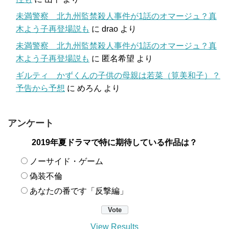
未満警察 北九州監禁殺人事件が1話のオマージュ？真
木よう子再登場説も
に
drao
より
未満警察 北九州監禁殺人事件が1話のオマージュ？真
木よう子再登場説も
に
匿名希望
より
ギルティ かずくんの子供の母親は若菜（筧美和子）？
予告から予想
に
めろん
より
アンケート
2019年夏ドラマで特に期待している作品は？
ノーサイド・ゲーム
偽装不倫
あなたの番です「反撃編」
View Results