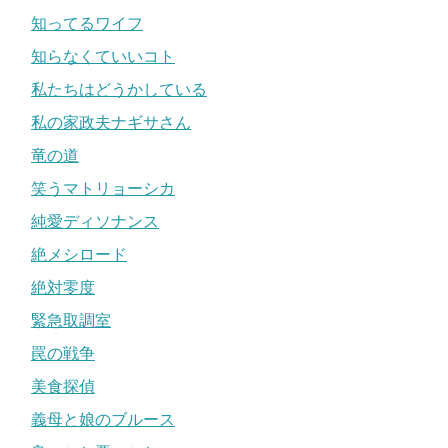
知ってるワイフ
知らなくていいコト
私たちはどうかしている
私の家政夫ナギサさん
竜の道
笑うマトリョーシカ
純愛ディソナンス
絶メシロード
絶対零度
緊急取調室
罠の戦争
美食探偵
義母と娘のブルース