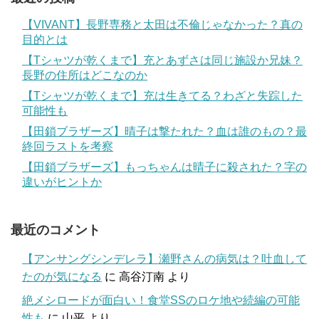
【VIVANT】長野専務と太田は不倫じゃなかった？真の
目的とは
【Tシャツが乾くまで】充とあずさは同じ施設か兄妹？
長野の住所はどこなのか
【Tシャツが乾くまで】充は生きてる？わざと失踪した
可能性も
【田鎖ブラザーズ】晴子は撃たれた？血は誰のもの？最
終回ラストを考察
【田鎖ブラザーズ】もっちゃんは晴子に殺された？字の
違いがヒントか
最近のコメント
【アンサングシンデレラ】瀬野さんの病気は？吐血して
たのが気になる
に
高谷汀南
より
絶メシロードが面白い！食堂SSのロケ地や続編の可能
性も
に
山平
より