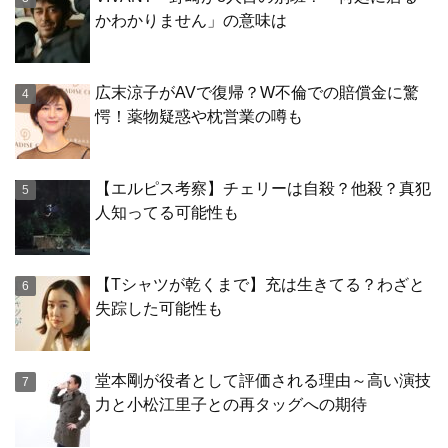
かわかりません」の意味は
広末涼子がAVで復帰？W不倫での賠償金に驚
愕！薬物疑惑や枕営業の噂も
【エルピス考察】チェリーは自殺？他殺？真犯
人知ってる可能性も
【Tシャツが乾くまで】充は生きてる？わざと
失踪した可能性も
堂本剛が役者として評価される理由～高い演技
力と小松江里子との再タッグへの期待