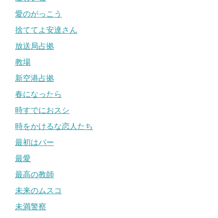
愛のがっこう
捨ててよ安達さん
放送局占拠
教場
新空港占拠
春になったら
時すでにおスシ
時をかけるな恋人たち
最初はパー
最愛
最高の教師
未来のムスコ
未満警察