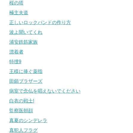
桜の塔
極主夫道
正しいロックバンドの作り方
波よ聞いてくれ
浦安鉄筋家族
漂着者
特捜9
王様に捧ぐ薬指
田鎖ブラザーズ
病室で念仏を唱えないでください
白衣の戦士!
監察医朝顔
真夏のシンデレラ
真犯人フラグ