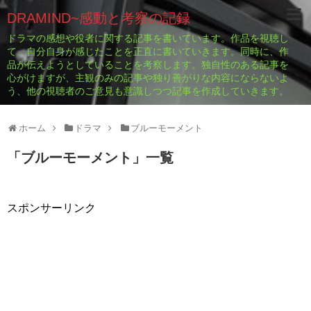
DRAMIND~感動と考察の記録
ドラマの感想や役者に関する記事を書いています。作品を視聴し
て、自分自身が感じたことを正直に書いていきます。同時に、作
品が伝えようとしていることを考察します。独自性のある記事を
心がけますが、主観のみの記事や独り善がりな内容にならないよ
う、他の視聴者のご意見も意識しつつ記事を作成していきます。
ホーム
ドラマ
ブルーモーメント
「
ブルーモーメント
」
一覧
スポンサーリンク