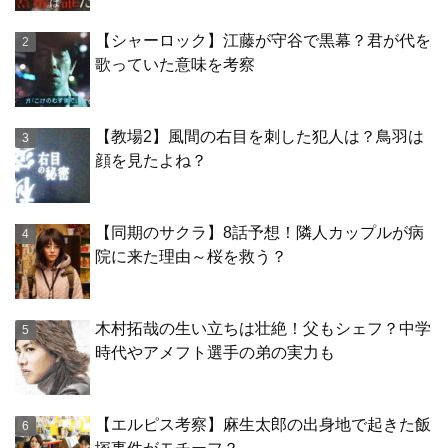
【シャーロック】江藤が守谷で黒幕？君が代を
歌っていた意味を考察
【教場2】風間の右目を刺した犯人は？鳥羽は
顔を見たよね？
【同期のサクラ】8話予想！隣人カップルが病
院に来た理由～桜を救う？
木村拓哉の生い立ちは壮絶！父もシェフ？中学
時代やアメフト選手の弟の実力も
【エルピス考察】麻生太郎の出身地で起きた飯