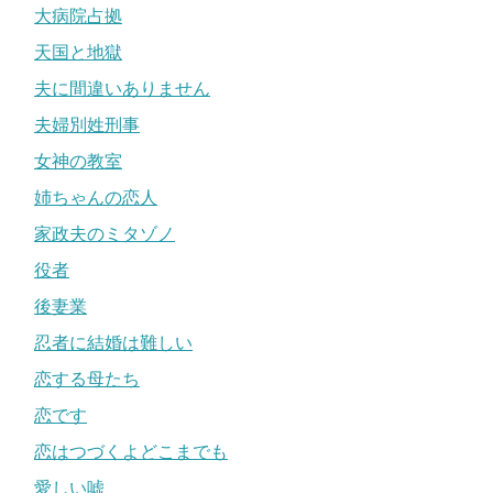
大病院占拠
天国と地獄
夫に間違いありません
夫婦別姓刑事
女神の教室
姉ちゃんの恋人
家政夫のミタゾノ
役者
後妻業
忍者に結婚は難しい
恋する母たち
恋です
恋はつづくよどこまでも
愛しい嘘