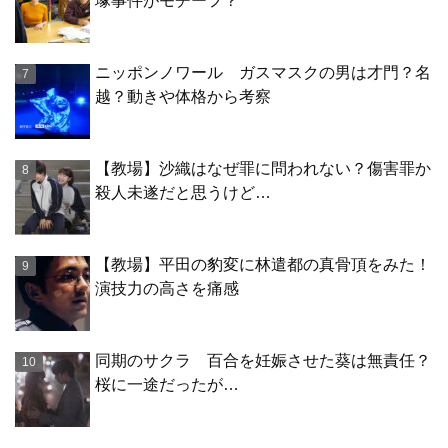
塚事件がモチーフ？
ニッポンノワール ガスマスクの男は才門？名
越？動きや体格から考察
【教場】沙織はなぜ罪に問われない？傷害罪か
殺人未遂だと思うけど…
【教場】平田の豹変に林遣都の真骨頂をみた！
演技力の高さを痛感
同期のサクラ 百合を妊娠させた葵は無責任？
桜に一途だったが…