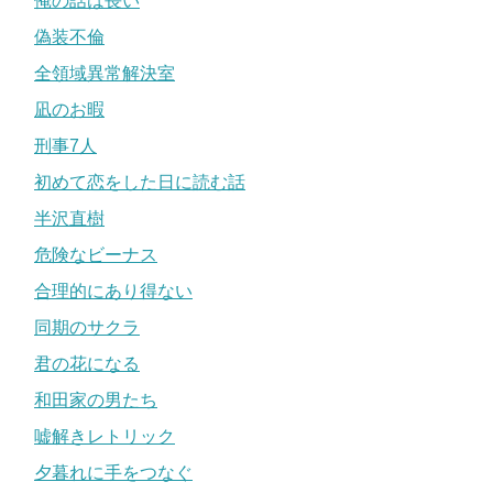
俺の話は長い
偽装不倫
全領域異常解決室
凪のお暇
刑事7人
初めて恋をした日に読む話
半沢直樹
危険なビーナス
合理的にあり得ない
同期のサクラ
君の花になる
和田家の男たち
嘘解きレトリック
夕暮れに手をつなぐ