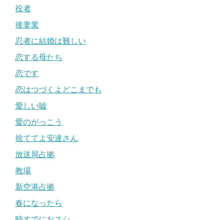
役者
後妻業
忍者に結婚は難しい
恋する母たち
恋です
恋はつづくよどこまでも
愛しい嘘
愛のがっこう
捨ててよ安達さん
放送局占拠
教場
新空港占拠
春になったら
時すでにおスシ