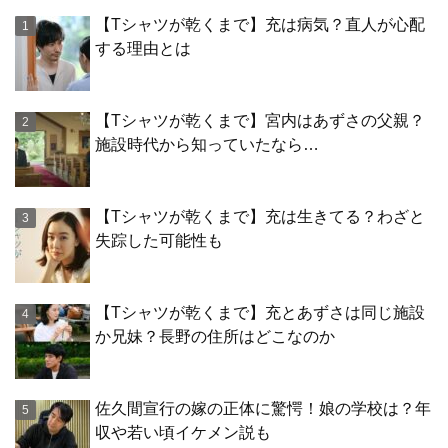
【Tシャツが乾くまで】充は病気？直人が心配
する理由とは
【Tシャツが乾くまで】宮内はあずさの父親？
施設時代から知っていたなら…
【Tシャツが乾くまで】充は生きてる？わざと
失踪した可能性も
【Tシャツが乾くまで】充とあずさは同じ施設
か兄妹？長野の住所はどこなのか
佐久間宣行の嫁の正体に驚愕！娘の学校は？年
収や若い頃イケメン説も