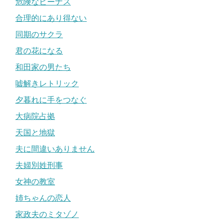
危険なビーナス
合理的にあり得ない
同期のサクラ
君の花になる
和田家の男たち
嘘解きレトリック
夕暮れに手をつなぐ
大病院占拠
天国と地獄
夫に間違いありません
夫婦別姓刑事
女神の教室
姉ちゃんの恋人
家政夫のミタゾノ