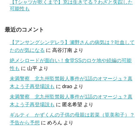
【Tシャツが乾くまで】充は生きてる？わざと失踪した
可能性も
最近のコメント
【アンサングシンデレラ】瀬野さんの病気は？吐血して
たのが気になる
に
高谷汀南
より
絶メシロードが面白い！食堂SSのロケ地や続編の可能
性も
に
山平
より
未満警察 北九州監禁殺人事件が1話のオマージュ？真
木よう子再登場説も
に
drao
より
未満警察 北九州監禁殺人事件が1話のオマージュ？真
木よう子再登場説も
に
匿名希望
より
ギルティ かずくんの子供の母親は若菜（筧美和子）？
予告から予想
に
めろん
より