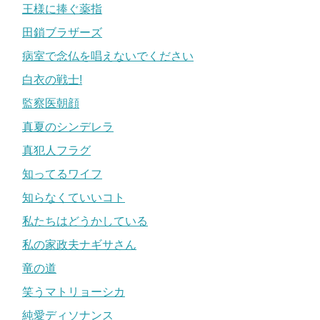
王様に捧ぐ薬指
田鎖ブラザーズ
病室で念仏を唱えないでください
白衣の戦士!
監察医朝顔
真夏のシンデレラ
真犯人フラグ
知ってるワイフ
知らなくていいコト
私たちはどうかしている
私の家政夫ナギサさん
竜の道
笑うマトリョーシカ
純愛ディソナンス