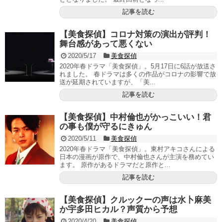
記事を読む
【美食探偵】コロナ対策の演出が評判！
舞台感があって悪くない
2020/5/17
美食探偵
2020年春ドラマ「美食探偵」。5月17日に6話が放送さ
れました。 春ドラマは多くの作品がコロナの影響で放
送が延期されていますが、「美...
記事を読む
【美食探偵】中村倫也がかっこいい！君
の事も僕が守るにきゅん
2020/5/11
美食探偵
2020年春ドラマ「美食探偵」。東村アキコさんによる
日本の漫画が原作で、中村倫也さんが主演を務めてい
ます。 原作があるドラマだと原作と...
記事を読む
【美食探偵】クルックーの声は水卜麻美
か宇多田ヒカル？声質から予想
2020/4/20
美食探偵