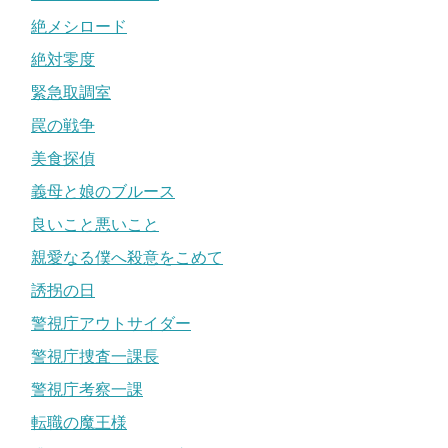
絶メシロード
絶対零度
緊急取調室
罠の戦争
美食探偵
義母と娘のブルース
良いこと悪いこと
親愛なる僕へ殺意をこめて
誘拐の日
警視庁アウトサイダー
警視庁捜査一課長
警視庁考察一課
転職の魔王様