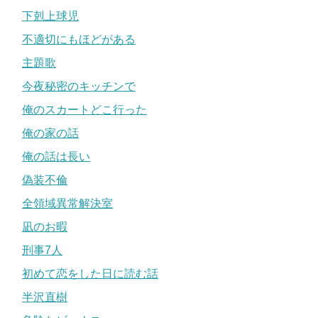
下剋上球児
不適切にもほどがある
主題歌
今夜秘密のキッチンで
俺のスカートどこ行った
俺の家の話
俺の話は長い
偽装不倫
全領域異常解決室
凪のお暇
刑事7人
初めて恋をした日に読む話
半沢直樹