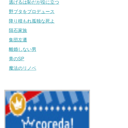
逃げるは恥だが役に立つ
野ブタをプロデュース
降り積もれ孤独な死よ
隕石家族
集団左遷
離婚しない男
青のSP
魔法のリノベ