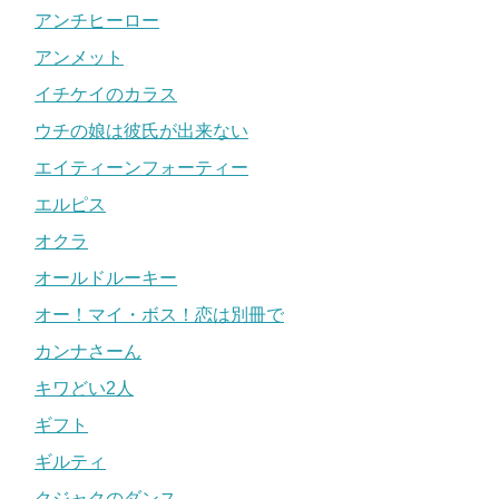
アンチヒーロー
アンメット
イチケイのカラス
ウチの娘は彼氏が出来ない
エイティーンフォーティー
エルピス
オクラ
オールドルーキー
オー！マイ・ボス！恋は別冊で
カンナさーん
キワどい2人
ギフト
ギルティ
クジャクのダンス