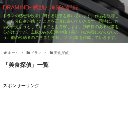
DRAMIND~感動と考察の記録
ドラマの感想や役者に関する記事を書いています。作品を視聴し
て、自分自身が感じたことを正直に書いていきます。同時に、作
品が伝えようとしていることを考察します。独自性のある記事を
心がけますが、主観のみの記事や独り善がりな内容にならないよ
う、他の視聴者のご意見も意識しつつ記事を作成していきます。
ホーム
ドラマ
美食探偵
「
美食探偵
」
一覧
スポンサーリンク