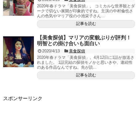
2020年春ドラマ「美食探偵」。 コミカルな世界観とダ
ークで切ない展開が印象的ですね。主演の中村倫也さ
んの色気やマリア役の小池栄子さん...
記事を読む
【美食探偵】マリアの変貌ぶりが評判！
明智との掛け合いも面白い
2020/4/13
美食探偵
2020年春ドラマ「美食探偵」。4月12日に1話が放送さ
れました。 1話完結の探偵モノかと思いきや、連続性
のある作品なんですね。先が読...
記事を読む
スポンサーリンク