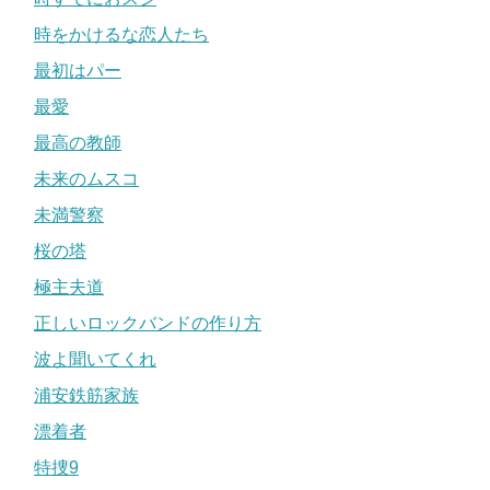
時をかけるな恋人たち
最初はパー
最愛
最高の教師
未来のムスコ
未満警察
桜の塔
極主夫道
正しいロックバンドの作り方
波よ聞いてくれ
浦安鉄筋家族
漂着者
特捜9