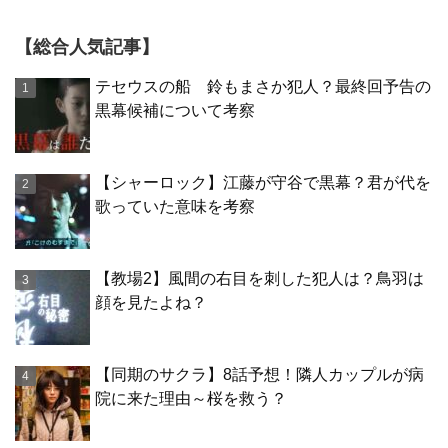
【総合人気記事】
テセウスの船 鈴もまさか犯人？最終回予告の
黒幕候補について考察
【シャーロック】江藤が守谷で黒幕？君が代を
歌っていた意味を考察
【教場2】風間の右目を刺した犯人は？鳥羽は
顔を見たよね？
【同期のサクラ】8話予想！隣人カップルが病
院に来た理由～桜を救う？