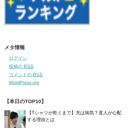
メタ情報
ログイン
投稿の
RSS
コメントの
RSS
WordPress.org
【本日のTOP10】
【Tシャツが乾くまで】充は病気？直人が心配
する理由とは