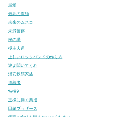
最愛
最高の教師
未来のムスコ
未満警察
桜の塔
極主夫道
正しいロックバンドの作り方
波よ聞いてくれ
浦安鉄筋家族
漂着者
特捜9
王様に捧ぐ薬指
田鎖ブラザーズ