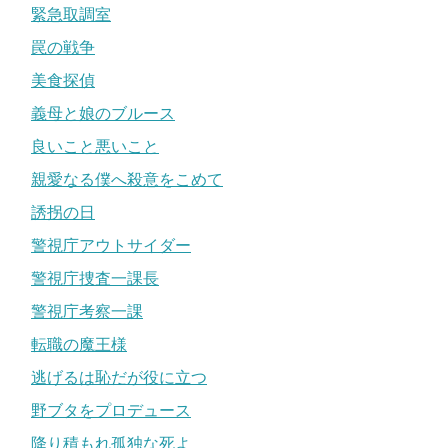
緊急取調室
罠の戦争
美食探偵
義母と娘のブルース
良いこと悪いこと
親愛なる僕へ殺意をこめて
誘拐の日
警視庁アウトサイダー
警視庁捜査一課長
警視庁考察一課
転職の魔王様
逃げるは恥だが役に立つ
野ブタをプロデュース
降り積もれ孤独な死よ