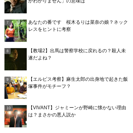
かわかりません」の意味は
あなたの番です 桜木るりは菜奈の娘？ネック
レスをヒントに考察
【教場2】出馬は警察学校に戻れるの？殺人未
遂だよね？
【エルピス考察】麻生太郎の出身地で起きた飯
塚事件がモチーフ？
【VIVANT】ジャミーンが野崎に懐かない理由
は？まさかの悪人説か