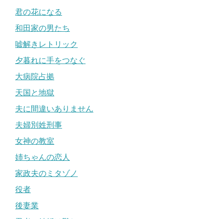
君の花になる
和田家の男たち
嘘解きレトリック
夕暮れに手をつなぐ
大病院占拠
天国と地獄
夫に間違いありません
夫婦別姓刑事
女神の教室
姉ちゃんの恋人
家政夫のミタゾノ
役者
後妻業