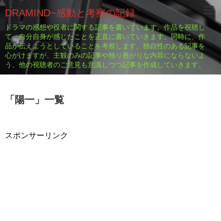
DRAMIND~感動と考察の記録
ドラマの感想や役者に関する記事を書いています。作品を視聴し
て、自分自身が感じたことを正直に書いていきます。同時に、作
品が伝えようとしていることを考察します。独自性のある記事を
心がけますが、主観のみの記事や独り善がりな内容にならないよ
う、他の視聴者のご意見も意識しつつ記事を作成していきます。
「
陽一
」
一覧
スポンサーリンク