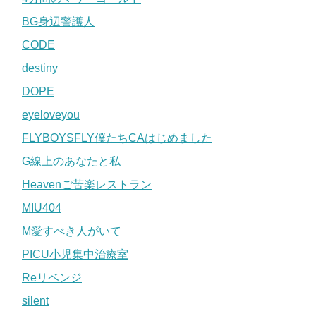
BG身辺警護人
CODE
destiny
DOPE
eyeloveyou
FLYBOYSFLY僕たちCAはじめました
G線上のあなたと私
Heavenご苦楽レストラン
MIU404
M愛すべき人がいて
PICU小児集中治療室
Reリベンジ
silent