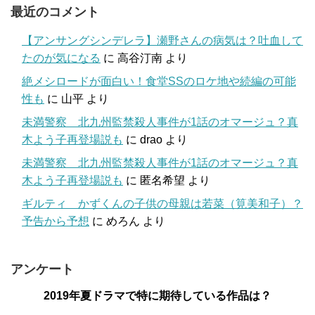
最近のコメント
【アンサングシンデレラ】瀬野さんの病気は？吐血して
たのが気になる
に
高谷汀南
より
絶メシロードが面白い！食堂SSのロケ地や続編の可能
性も
に
山平
より
未満警察 北九州監禁殺人事件が1話のオマージュ？真
木よう子再登場説も
に
drao
より
未満警察 北九州監禁殺人事件が1話のオマージュ？真
木よう子再登場説も
に
匿名希望
より
ギルティ かずくんの子供の母親は若菜（筧美和子）？
予告から予想
に
めろん
より
アンケート
2019年夏ドラマで特に期待している作品は？