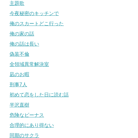
主題歌
今夜秘密のキッチンで
俺のスカートどこ行った
俺の家の話
俺の話は長い
偽装不倫
全領域異常解決室
凪のお暇
刑事7人
初めて恋をした日に読む話
半沢直樹
危険なビーナス
合理的にあり得ない
同期のサクラ