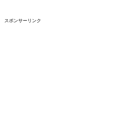
When autocomplete results are available use up and down arro
スポンサーリンク