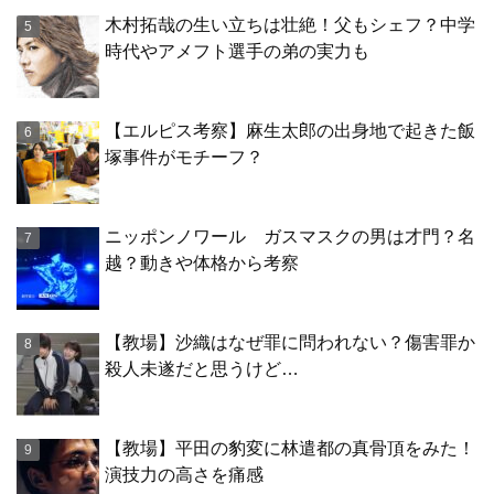
木村拓哉の生い立ちは壮絶！父もシェフ？中学
時代やアメフト選手の弟の実力も
【エルピス考察】麻生太郎の出身地で起きた飯
塚事件がモチーフ？
ニッポンノワール ガスマスクの男は才門？名
越？動きや体格から考察
【教場】沙織はなぜ罪に問われない？傷害罪か
殺人未遂だと思うけど…
【教場】平田の豹変に林遣都の真骨頂をみた！
演技力の高さを痛感