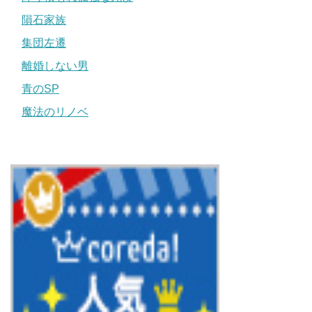
隕石家族
集団左遷
離婚しない男
青のSP
魔法のリノベ