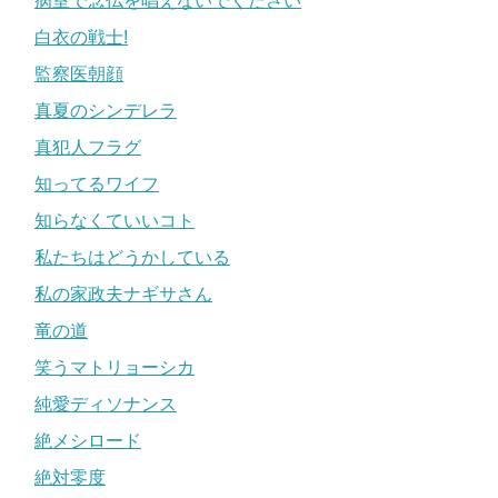
病室で念仏を唱えないでください
白衣の戦士!
監察医朝顔
真夏のシンデレラ
真犯人フラグ
知ってるワイフ
知らなくていいコト
私たちはどうかしている
私の家政夫ナギサさん
竜の道
笑うマトリョーシカ
純愛ディソナンス
絶メシロード
絶対零度