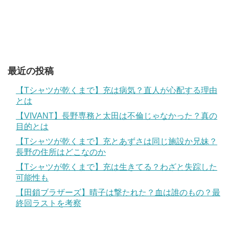
最近の投稿
【Tシャツが乾くまで】充は病気？直人が心配する理由
とは
【VIVANT】長野専務と太田は不倫じゃなかった？真の
目的とは
【Tシャツが乾くまで】充とあずさは同じ施設か兄妹？
長野の住所はどこなのか
【Tシャツが乾くまで】充は生きてる？わざと失踪した
可能性も
【田鎖ブラザーズ】晴子は撃たれた？血は誰のもの？最
終回ラストを考察