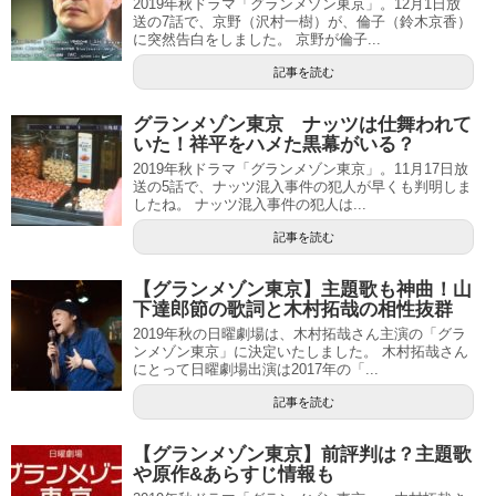
2019年秋ドラマ「グランメゾン東京」。12月1日放
送の7話で、京野（沢村一樹）が、倫子（鈴木京香）
に突然告白をしました。 京野が倫子...
記事を読む
グランメゾン東京 ナッツは仕舞われて
いた！祥平をハメた黒幕がいる？
2019年秋ドラマ「グランメゾン東京」。11月17日放
送の5話で、ナッツ混入事件の犯人が早くも判明しま
したね。 ナッツ混入事件の犯人は...
記事を読む
【グランメゾン東京】主題歌も神曲！山
下達郎節の歌詞と木村拓哉の相性抜群
2019年秋の日曜劇場は、木村拓哉さん主演の「グラ
ンメゾン東京」に決定いたしました。 木村拓哉さん
にとって日曜劇場出演は2017年の「...
記事を読む
【グランメゾン東京】前評判は？主題歌
や原作&あらすじ情報も