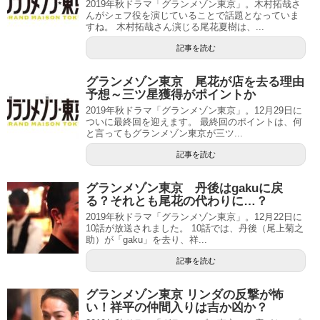
2019年秋ドラマ「グランメゾン東京」。木村拓哉さ
んがシェフ役を演じていることで話題となっていま
すね。 木村拓哉さん演じる尾花夏樹は、...
記事を読む
グランメゾン東京 尾花が店を去る理由
予想～三ツ星獲得がポイントか
2019年秋ドラマ「グランメゾン東京」。12月29日に
ついに最終回を迎えます。 最終回のポイントは、何
と言ってもグランメゾン東京が三ツ...
記事を読む
グランメゾン東京 丹後はgakuに戻
る？それとも尾花の代わりに…？
2019年秋ドラマ「グランメゾン東京」。12月22日に
10話が放送されました。 10話では、丹後（尾上菊之
助）が「gaku」を去り、祥...
記事を読む
グランメゾン東京 リンダの反撃が怖
い！祥平の仲間入りは吉か凶か？