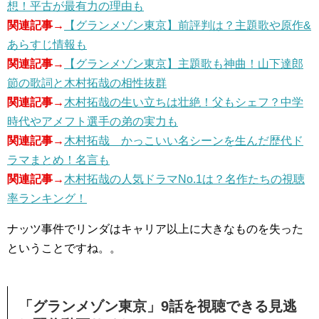
想！平古が最有力の理由も
関連記事→
【グランメゾン東京】前評判は？主題歌や原作&
あらすじ情報も
関連記事→
【グランメゾン東京】主題歌も神曲！山下達郎
節の歌詞と木村拓哉の相性抜群
関連記事→
木村拓哉の生い立ちは壮絶！父もシェフ？中学
時代やアメフト選手の弟の実力も
関連記事→
木村拓哉 かっこいい名シーンを生んだ歴代ド
ラマまとめ！名言も
関連記事→
木村拓哉の人気ドラマNo.1は？名作たちの視聴
率ランキング！
ナッツ事件でリンダはキャリア以上に大きなものを失った
ということですね。。
「グランメゾン東京」9話を視聴できる見逃