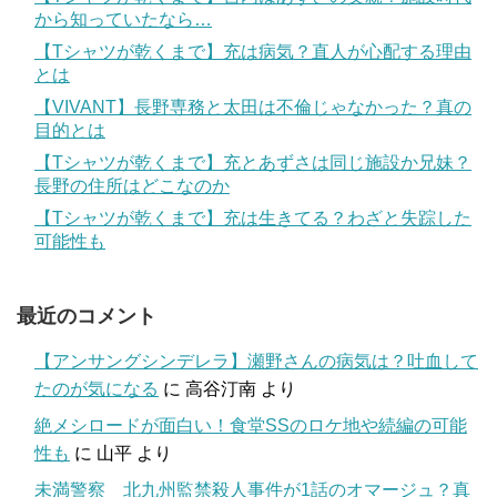
から知っていたなら…
【Tシャツが乾くまで】充は病気？直人が心配する理由
とは
【VIVANT】長野専務と太田は不倫じゃなかった？真の
目的とは
【Tシャツが乾くまで】充とあずさは同じ施設か兄妹？
長野の住所はどこなのか
【Tシャツが乾くまで】充は生きてる？わざと失踪した
可能性も
最近のコメント
【アンサングシンデレラ】瀬野さんの病気は？吐血して
たのが気になる
に
高谷汀南
より
絶メシロードが面白い！食堂SSのロケ地や続編の可能
性も
に
山平
より
未満警察 北九州監禁殺人事件が1話のオマージュ？真