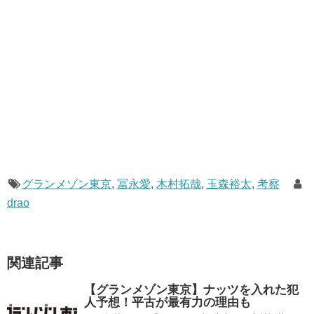
グランメゾン東京
,
冨永愛
,
木村拓哉
,
玉森裕太
,
考察
drao
関連記事
【グランメゾン東京】ナッツを入れた犯
人予想！平古が最有力の理由も