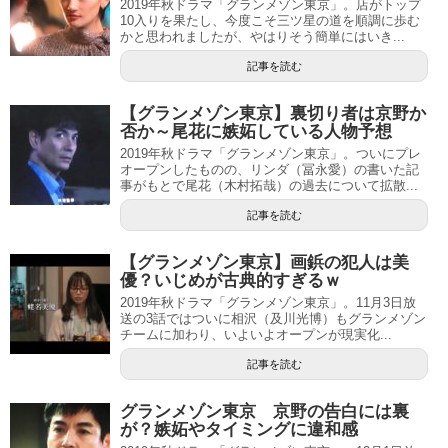
2019年秋ドラマ「グランメゾン東京」。店がトップ
10入りを果たし、今度こそ三ツ星の道を順調に歩む
かと思われましたが、やはりそう簡単にはいき...
記事を読む
【グランメゾン東京】裏切り者は京野か
否か～尾花に嫉妬している人物予想
2019年秋ドラマ「グランメゾン東京」。ついにプレ
オープンしたものの、リンダ（冨永愛）の書いた記
事がもとで尾花（木村拓哉）の過去について拡散...
記事を読む
【グランメゾン東京】画鋲の犯人は美
優？いじめが古典的すぎるｗ
2019年秋ドラマ「グランメゾン東京」。11月3日放
送の3話ではついに相沢（及川光博）もグランメゾン
チームに加わり、いよいよオープンが現実化...
記事を読む
グランメゾン東京 京野の告白には裏
が？嫉妬やタイミングに違和感