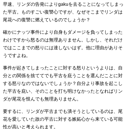
早速、リンダの告発によりgakuを去ることになってしまっ
た平古。ものすごい復讐心ですが、なぜそこまでリンダは
尾花への復讐に燃えているのでしょうか？
確かにナッツ事件により自身もダメージを負ってしまった
わけですから怒るのは無理ありません。しかし、それだけ
ではここまでの怒りには達しないはず。他に理由がありそ
うですよね。
事件が起きてしまったことに対する怒りというよりは、自
分との関係を捨ててでも平古を庇うことを選んだことに対
する怒りなのではないでしょうか？自分より事故を起こし
た平古を庇い、そのことを打ち明けなかったとなればリン
ダが尾花を恨んでも無理ありません。
要するに、リンダが平古までも潰そうとしているのは、尾
花を愛していた故の平古に対する嫉妬心から来ている可能
性が高いと考えられます。