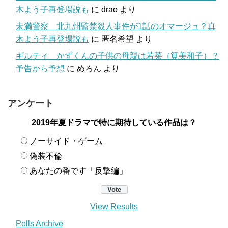
木よう子再登場説も
に
drao
より
未満警察 北九州監禁殺人事件が1話のオマージュ？真
木よう子再登場説も
に
匿名希望
より
ギルティ かずくんの子供の母親は若菜（筧美和子）？
予告から予想
に
めろん
より
アンケート
2019年夏ドラマで特に期待している作品は？
ノーサイド・ゲーム
偽装不倫
あなたの番です「反撃編」
View Results
Polls Archive