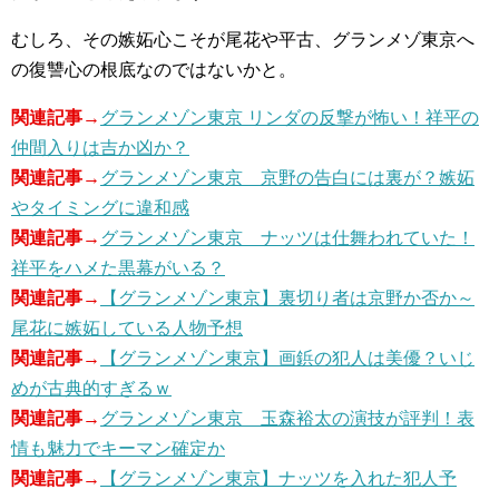
むしろ、その嫉妬心こそが尾花や平古、グランメゾ東京へ
の復讐心の根底なのではないかと。
関連記事→
グランメゾン東京 リンダの反撃が怖い！祥平の
仲間入りは吉か凶か？
関連記事→
グランメゾン東京 京野の告白には裏が？嫉妬
やタイミングに違和感
関連記事→
グランメゾン東京 ナッツは仕舞われていた！
祥平をハメた黒幕がいる？
関連記事→
【グランメゾン東京】裏切り者は京野か否か～
尾花に嫉妬している人物予想
関連記事→
【グランメゾン東京】画鋲の犯人は美優？いじ
めが古典的すぎるｗ
関連記事→
グランメゾン東京 玉森裕太の演技が評判！表
情も魅力でキーマン確定か
関連記事→
【グランメゾン東京】ナッツを入れた犯人予