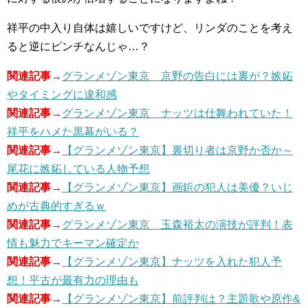
祥平の中入り自体は嬉しいですけど、リンダのことを考え
ると逆にピンチなんじゃ…？
関連記事→
グランメゾン東京 京野の告白には裏が？嫉妬
やタイミングに違和感
関連記事→
グランメゾン東京 ナッツは仕舞われていた！
祥平をハメた黒幕がいる？
関連記事→
【グランメゾン東京】裏切り者は京野か否か～
尾花に嫉妬している人物予想
関連記事→
【グランメゾン東京】画鋲の犯人は美優？いじ
めが古典的すぎるｗ
関連記事→
グランメゾン東京 玉森裕太の演技が評判！表
情も魅力でキーマン確定か
関連記事→
【グランメゾン東京】ナッツを入れた犯人予
想！平古が最有力の理由も
関連記事→
【グランメゾン東京】前評判は？主題歌や原作&