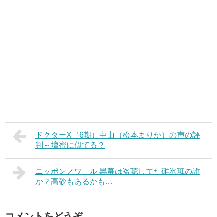
ドクターX（6期）中山（松本まりか）の声の評
判～壇蜜に似てる？
ニッポンノワール 黒幕は盗聴してた碓氷班の誰
か？高砂もあるかも…
コメントをどうぞ