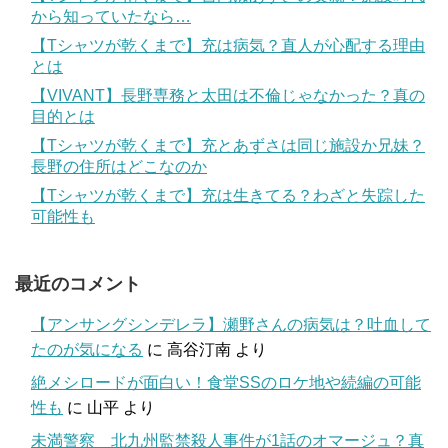
から知っていたなら…
【Tシャツが乾くまで】充は病気？直人が心配する理由
とは
【VIVANT】長野専務と太田は不倫じゃなかった？真の
目的とは
【Tシャツが乾くまで】充とあずさは同じ施設か兄妹？
長野の住所はどこなのか
【Tシャツが乾くまで】充は生きてる？わざと失踪した
可能性も
最近のコメント
【アンサングシンデレラ】瀬野さんの病気は？吐血して
たのが気になる
に
高谷汀南
より
絶メシロードが面白い！食堂SSのロケ地や続編の可能
性も
に
山平
より
未満警察 北九州監禁殺人事件が1話のオマージュ？真