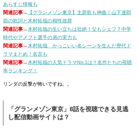
あらすじ情報も
関連記事→
【グランメゾン東京】主題歌も神曲！山下達郎
節の歌詞と木村拓哉の相性抜群
関連記事→
木村拓哉の生い立ちは壮絶！父もシェフ？中学
時代やアメフト選手の弟の実力も
関連記事→
木村拓哉 かっこいい名シーンを生んだ歴代ド
ラマまとめ！名言も
関連記事→
木村拓哉の人気ドラマNo.1は？名作たちの視聴
率ランキング！
リンダの反撃が怖いですね。。
「グランメゾン東京」8話を視聴できる見逃
し配信動画サイトは？