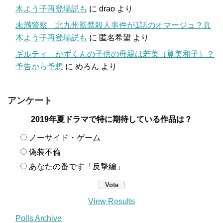
木よう子再登場説も
に
drao
より
未満警察 北九州監禁殺人事件が1話のオマージュ？真
木よう子再登場説も
に
匿名希望
より
ギルティ かずくんの子供の母親は若菜（筧美和子）？
予告から予想
に
めろん
より
アンケート
2019年夏ドラマで特に期待している作品は？
ノーサイド・ゲーム
偽装不倫
あなたの番です「反撃編」
View Results
Polls Archive