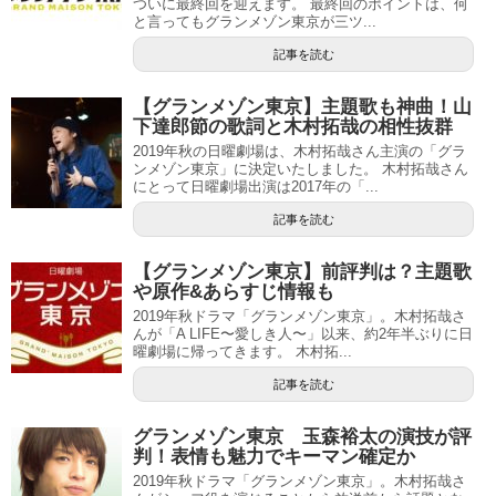
ついに最終回を迎えます。 最終回のポイントは、何
と言ってもグランメゾン東京が三ツ...
記事を読む
【グランメゾン東京】主題歌も神曲！山
下達郎節の歌詞と木村拓哉の相性抜群
2019年秋の日曜劇場は、木村拓哉さん主演の「グラ
ンメゾン東京」に決定いたしました。 木村拓哉さん
にとって日曜劇場出演は2017年の「...
記事を読む
【グランメゾン東京】前評判は？主題歌
や原作&あらすじ情報も
2019年秋ドラマ「グランメゾン東京」。木村拓哉さ
んが「A LIFE〜愛しき人〜」以来、約2年半ぶりに日
曜劇場に帰ってきます。 木村拓...
記事を読む
グランメゾン東京 玉森裕太の演技が評
判！表情も魅力でキーマン確定か
2019年秋ドラマ「グランメゾン東京」。木村拓哉さ