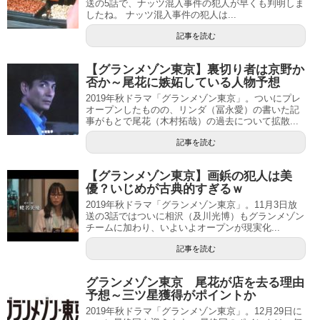
送の5話で、ナッツ混入事件の犯人が早くも判明しま
したね。 ナッツ混入事件の犯人は...
記事を読む
【グランメゾン東京】裏切り者は京野か
否か～尾花に嫉妬している人物予想
2019年秋ドラマ「グランメゾン東京」。ついにプレ
オープンしたものの、リンダ（冨永愛）の書いた記
事がもとで尾花（木村拓哉）の過去について拡散...
記事を読む
【グランメゾン東京】画鋲の犯人は美
優？いじめが古典的すぎるｗ
2019年秋ドラマ「グランメゾン東京」。11月3日放
送の3話ではついに相沢（及川光博）もグランメゾン
チームに加わり、いよいよオープンが現実化...
記事を読む
グランメゾン東京 尾花が店を去る理由
予想～三ツ星獲得がポイントか
2019年秋ドラマ「グランメゾン東京」。12月29日に