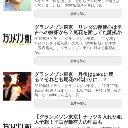
んがシェフ役を演じることから放送前から話題とな
っていましたね。 木村拓哉さんをはじめ...
記事を読む
グランメゾン東京 リンダの復讐心は平
古への嫉妬から？尾花を愛してた証拠か
2019年秋ドラマ「グランメゾン東京」。回を増すご
とにリンダ（冨永愛）の尾花（木村拓哉）や平古
（玉森裕太）、グランメゾン東京に対する復讐心
が...
記事を読む
グランメゾン東京 丹後はgakuに戻
る？それとも尾花の代わりに…？
2019年秋ドラマ「グランメゾン東京」。12月22日に
10話が放送されました。 10話では、丹後（尾上菊之
助）が「gaku」を去り、祥...
記事を読む
【グランメゾン東京】ナッツを入れた犯
人予想！平古が最有力の理由も