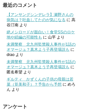
最近のコメント
【アンサングシンデレラ】瀬野さんの
病気は？吐血してたのが気になる
に
高
谷汀南
より
絶メシロードが面白い！食堂SSのロケ
地や続編の可能性も
に
山平
より
未満警察 北九州監禁殺人事件が1話の
オマージュ？真木よう子再登場説も
に
drao
より
未満警察 北九州監禁殺人事件が1話の
オマージュ？真木よう子再登場説も
に
匿名希望
より
ギルティ かずくんの子供の母親は若
菜（筧美和子）？予告から予想
に
めろ
ん
より
アンケート