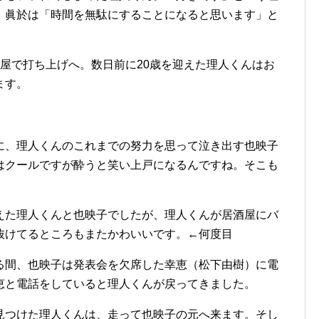
、眞於は「時間を無駄にすることになると思います」と
。
屋で打ち上げへ。数日前に20歳を迎えた理人くんはお
ます。
に、理人くんのこれまでの努力を思って泣き出す也映子
はクールですが酔うと笑い上戸になるんですね。そこも
えた理人くんと也映子でしたが、理人くんが居酒屋にバ
抜けてるところもまたかわいいです。←何度目
る間、也映子は発表会を欠席した幸恵（松下由樹）に電
恵と電話をしていると理人くんが戻ってきました。
見つけた理人くんは、走って也映子の元へ来ます。そし