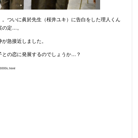
」
。ついに眞於先生（桜井ユキ）に告白をした理人くん
案の定…。
仲が急接近しました。
子との恋に発展するのでしょうか…？
6000c.html