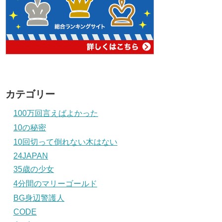
カテゴリー
100万回言えばよかった
10の秘密
10回切って倒れない木はない
24JAPAN
35歳の少女
4分間のマリーゴールド
BG身辺警護人
CODE