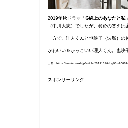
2019年秋ドラマ
「G線上のあなたと私
（中川大志）でしたが、眞於の答えは
一方で、理人くんと也映子（波瑠）の
かわいい＆かっこいい理人くん。也映
出典：https://mantan-web.jp/article/20191016dog00m20002
スポンサーリンク