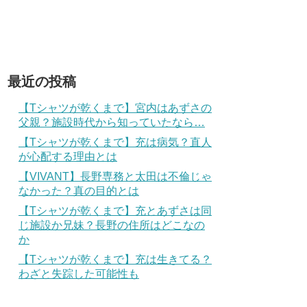
最近の投稿
【Tシャツが乾くまで】宮内はあずさの
父親？施設時代から知っていたなら…
【Tシャツが乾くまで】充は病気？直人
が心配する理由とは
【VIVANT】長野専務と太田は不倫じゃ
なかった？真の目的とは
【Tシャツが乾くまで】充とあずさは同
じ施設か兄妹？長野の住所はどこなの
か
【Tシャツが乾くまで】充は生きてる？
わざと失踪した可能性も