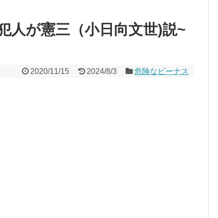
犯人が憲三（小日向文世)説~
2020/11/15
2024/8/3
危険なビーナス