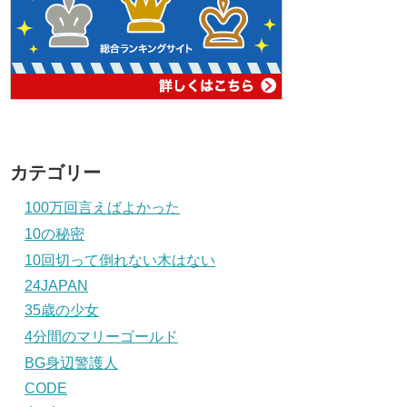
カテゴリー
100万回言えばよかった
10の秘密
10回切って倒れない木はない
24JAPAN
35歳の少女
4分間のマリーゴールド
BG身辺警護人
CODE