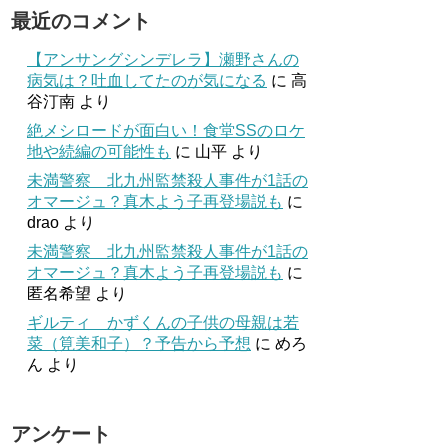
最近のコメント
【アンサングシンデレラ】瀬野さんの
病気は？吐血してたのが気になる
に
高
谷汀南
より
絶メシロードが面白い！食堂SSのロケ
地や続編の可能性も
に
山平
より
未満警察 北九州監禁殺人事件が1話の
オマージュ？真木よう子再登場説も
に
drao
より
未満警察 北九州監禁殺人事件が1話の
オマージュ？真木よう子再登場説も
に
匿名希望
より
ギルティ かずくんの子供の母親は若
菜（筧美和子）？予告から予想
に
めろ
ん
より
アンケート