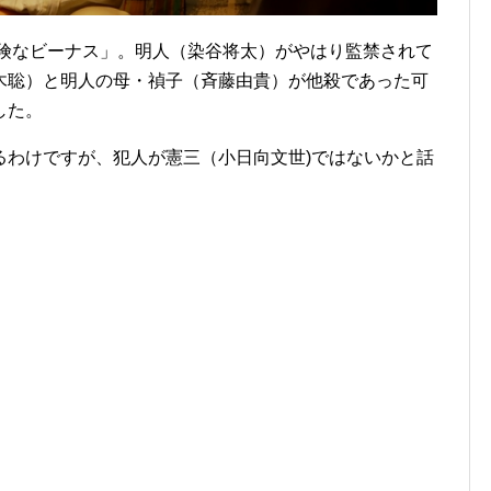
危険なビーナス」。明人（染谷将太）がやはり監禁されて
木聡）と明人の母・禎子（斉藤由貴）が他殺であった可
した。
るわけですが、犯人が憲三（小日向文世)ではないかと話