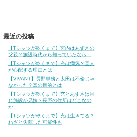
最近の投稿
【Tシャツが乾くまで】宮内はあずさの
父親？施設時代から知っていたなら…
【Tシャツが乾くまで】充は病気？直人
が心配する理由とは
【VIVANT】長野専務と太田は不倫じゃ
なかった？真の目的とは
【Tシャツが乾くまで】充とあずさは同
じ施設か兄妹？長野の住所はどこなの
か
【Tシャツが乾くまで】充は生きてる？
わざと失踪した可能性も