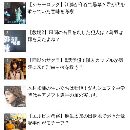
【シャーロック】江藤が守谷で黒幕？君が代を
歌っていた意味を考察
【教場2】風間の右目を刺した犯人は？鳥羽は
顔を見たよね？
【同期のサクラ】8話予想！隣人カップルが病
院に来た理由～桜を救う？
木村拓哉の生い立ちは壮絶！父もシェフ？中学
時代やアメフト選手の弟の実力も
【エルピス考察】麻生太郎の出身地で起きた飯
塚事件がモチーフ？