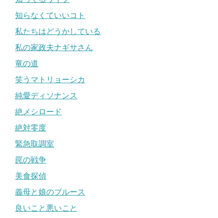
知らなくていいコト
私たちはどうかしている
私の家政夫ナギサさん
竜の道
笑うマトリョーシカ
純愛ディソナンス
絶メシロード
絶対零度
緊急取調室
罠の戦争
美食探偵
義母と娘のブルース
良いこと悪いこと