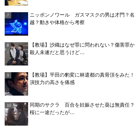
ニッポンノワール ガスマスクの男は才門？名
越？動きや体格から考察
【教場】沙織はなぜ罪に問われない？傷害罪か
殺人未遂だと思うけど…
【教場】平田の豹変に林遣都の真骨頂をみた！
演技力の高さを痛感
同期のサクラ 百合を妊娠させた葵は無責任？
桜に一途だったが…