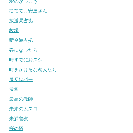
愛のがっこう
捨ててよ安達さん
放送局占拠
教場
新空港占拠
春になったら
時すでにおスシ
時をかけるな恋人たち
最初はパー
最愛
最高の教師
未来のムスコ
未満警察
桜の塔