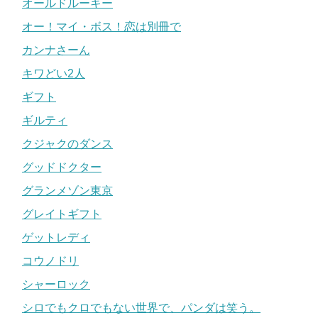
オールドルーキー
オー！マイ・ボス！恋は別冊で
カンナさーん
キワどい2人
ギフト
ギルティ
クジャクのダンス
グッドドクター
グランメゾン東京
グレイトギフト
ゲットレディ
コウノドリ
シャーロック
シロでもクロでもない世界で、パンダは笑う。