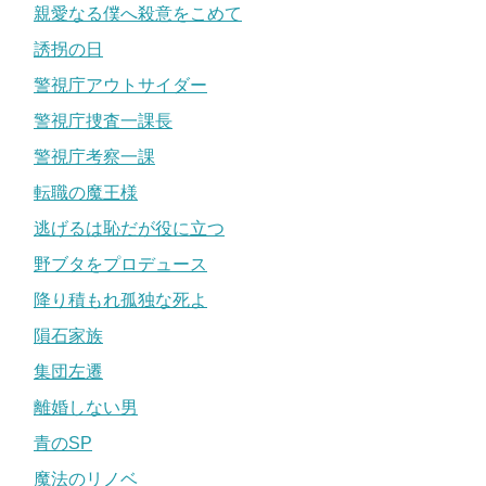
親愛なる僕へ殺意をこめて
誘拐の日
警視庁アウトサイダー
警視庁捜査一課長
警視庁考察一課
転職の魔王様
逃げるは恥だが役に立つ
野ブタをプロデュース
降り積もれ孤独な死よ
隕石家族
集団左遷
離婚しない男
青のSP
魔法のリノベ