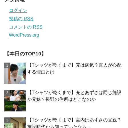
ログイン
投稿の
RSS
コメントの
RSS
WordPress.org
【本日のTOP10】
【Tシャツが乾くまで】充は病気？直人が心配
する理由とは
【Tシャツが乾くまで】充とあずさは同じ施設
か兄妹？長野の住所はどこなのか
【Tシャツが乾くまで】宮内はあずさの父親？
施設時代から知っていたなら…