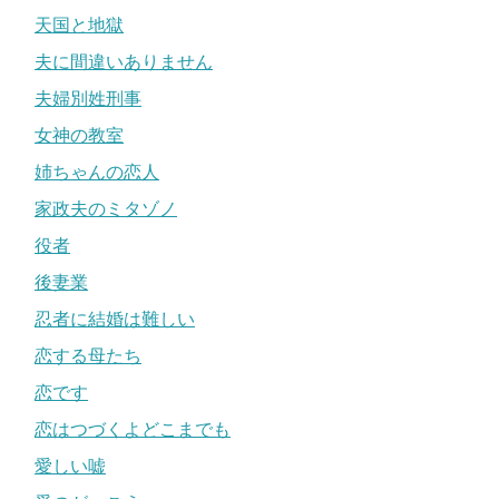
天国と地獄
夫に間違いありません
夫婦別姓刑事
女神の教室
姉ちゃんの恋人
家政夫のミタゾノ
役者
後妻業
忍者に結婚は難しい
恋する母たち
恋です
恋はつづくよどこまでも
愛しい嘘