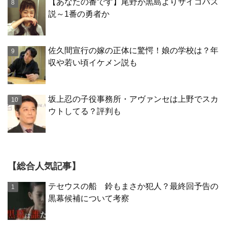
【あなたの番です】尾野が黒島よりサイコパス
説～1番の勇者か
佐久間宣行の嫁の正体に驚愕！娘の学校は？年
収や若い頃イケメン説も
坂上忍の子役事務所・アヴァンセは上野でスカ
ウトしてる？評判も
【総合人気記事】
テセウスの船 鈴もまさか犯人？最終回予告の
黒幕候補について考察