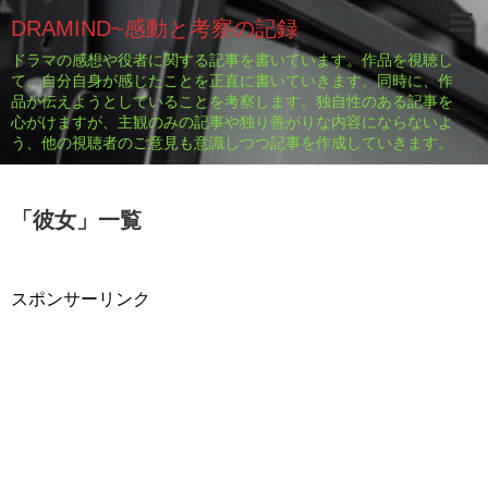
DRAMIND~感動と考察の記録
ドラマの感想や役者に関する記事を書いています。作品を視聴し
て、自分自身が感じたことを正直に書いていきます。同時に、作
品が伝えようとしていることを考察します。独自性のある記事を
心がけますが、主観のみの記事や独り善がりな内容にならないよ
う、他の視聴者のご意見も意識しつつ記事を作成していきます。
「
彼女
」
一覧
スポンサーリンク