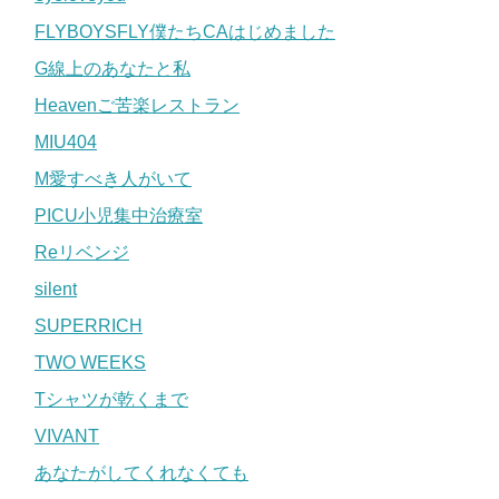
FLYBOYSFLY僕たちCAはじめました
G線上のあなたと私
Heavenご苦楽レストラン
MIU404
M愛すべき人がいて
PICU小児集中治療室
Reリベンジ
silent
SUPERRICH
TWO WEEKS
Tシャツが乾くまで
VIVANT
あなたがしてくれなくても