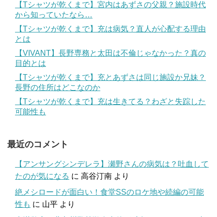
【Tシャツが乾くまで】宮内はあずさの父親？施設時代
から知っていたなら…
【Tシャツが乾くまで】充は病気？直人が心配する理由
とは
【VIVANT】長野専務と太田は不倫じゃなかった？真の
目的とは
【Tシャツが乾くまで】充とあずさは同じ施設か兄妹？
長野の住所はどこなのか
【Tシャツが乾くまで】充は生きてる？わざと失踪した
可能性も
最近のコメント
【アンサングシンデレラ】瀬野さんの病気は？吐血して
たのが気になる
に
高谷汀南
より
絶メシロードが面白い！食堂SSのロケ地や続編の可能
性も
に
山平
より