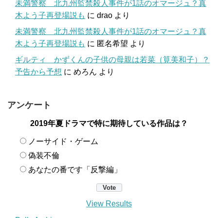
未満警察 北九州監禁殺人事件が1話のオマージュ？真
木よう子再登場説も
に
drao
より
未満警察 北九州監禁殺人事件が1話のオマージュ？真
木よう子再登場説も
に
匿名希望
より
ギルティ かずくんの子供の母親は若菜（筧美和子）？
予告から予想
に
めろん
より
アンケート
2019年夏ドラマで特に期待している作品は？
ノーサイド・ゲーム
偽装不倫
あなたの番です「反撃編」
View Results