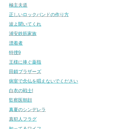
極主夫道
正しいロックバンドの作り方
波よ聞いてくれ
浦安鉄筋家族
漂着者
特捜9
王様に捧ぐ薬指
田鎖ブラザーズ
病室で念仏を唱えないでください
白衣の戦士!
監察医朝顔
真夏のシンデレラ
真犯人フラグ
知ってるワイフ