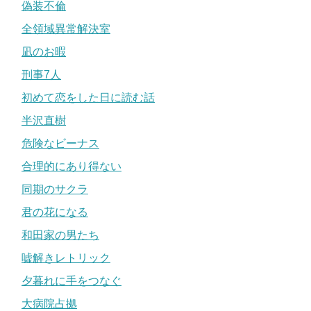
偽装不倫
全領域異常解決室
凪のお暇
刑事7人
初めて恋をした日に読む話
半沢直樹
危険なビーナス
合理的にあり得ない
同期のサクラ
君の花になる
和田家の男たち
嘘解きレトリック
夕暮れに手をつなぐ
大病院占拠