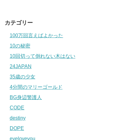
カテゴリー
100万回言えばよかった
10の秘密
10回切って倒れない木はない
24JAPAN
35歳の少女
4分間のマリーゴールド
BG身辺警護人
CODE
destiny
DOPE
eyeloveyou