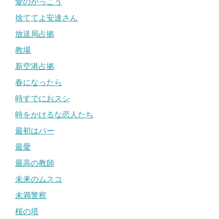
愛のがっこう
捨ててよ安達さん
放送局占拠
教場
新空港占拠
春になったら
時すでにおスシ
時をかけるな恋人たち
最初はパー
最愛
最高の教師
未来のムスコ
未満警察
桜の塔