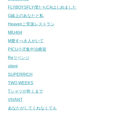
FLYBOYSFLY僕たちCAはじめました
G線上のあなたと私
Heavenご苦楽レストラン
MIU404
M愛すべき人がいて
PICU小児集中治療室
Reリベンジ
silent
SUPERRICH
TWO WEEKS
Tシャツが乾くまで
VIVANT
あなたがしてくれなくても