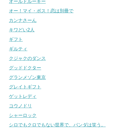
オールドルーキー
オー！マイ・ボス！恋は別冊で
カンナさーん
キワどい2人
ギフト
ギルティ
クジャクのダンス
グッドドクター
グランメゾン東京
グレイトギフト
ゲットレディ
コウノドリ
シャーロック
シロでもクロでもない世界で、パンダは笑う。