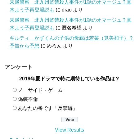
未満警察 北九州監禁殺人事件が1話のオマージュ？真
木よう子再登場説も
に
drao
より
未満警察 北九州監禁殺人事件が1話のオマージュ？真
木よう子再登場説も
に
匿名希望
より
ギルティ かずくんの子供の母親は若菜（筧美和子）？
予告から予想
に
めろん
より
アンケート
2019年夏ドラマで特に期待している作品は？
ノーサイド・ゲーム
偽装不倫
あなたの番です「反撃編」
View Results