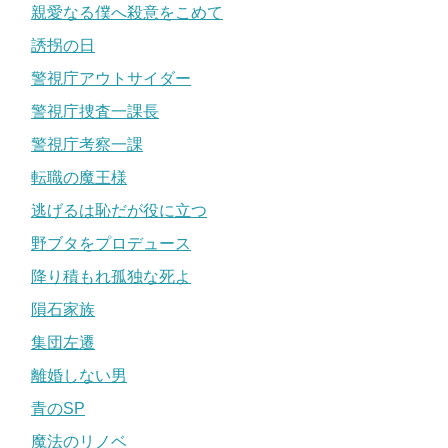
親愛なる僕へ殺意をこめて
誘拐の日
警視庁アウトサイダー
警視庁捜査一課長
警視庁考察一課
転職の魔王様
逃げるは恥だが役に立つ
野ブタをプロデュース
降り積もれ孤独な死よ
隕石家族
集団左遷
離婚しない男
青のSP
魔法のリノベ