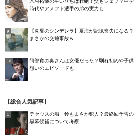
木村拓哉の生い立ちは壮絶！父もシェフ？中学
時代やアメフト選手の弟の実力も
【真夏のシンデレラ】夏海が記憶喪失になる？
まさかの交通事故ｗ
阿部寛の奥さんは女優だった？馴れ初めや子供
想いのエピソードも
【総合人気記事】
テセウスの船 鈴もまさか犯人？最終回予告の
黒幕候補について考察