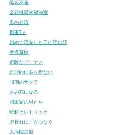
偽装不倫
全領域異常解決室
凪のお暇
刑事7人
初めて恋をした日に読む話
半沢直樹
危険なビーナス
合理的にあり得ない
同期のサクラ
君の花になる
和田家の男たち
嘘解きレトリック
夕暮れに手をつなぐ
大病院占拠