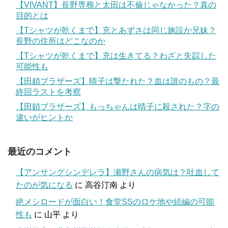
【VIVANT】長野専務と太田は不倫じゃなかった？真の
目的とは
【Tシャツが乾くまで】充とあずさは同じ施設か兄妹？
長野の住所はどこなのか
【Tシャツが乾くまで】充は生きてる？わざと失踪した
可能性も
【田鎖ブラザーズ】晴子は撃たれた？血は誰のもの？最
終回ラストを考察
【田鎖ブラザーズ】もっちゃんは晴子に殺された？字の
違いがヒントか
最近のコメント
【アンサングシンデレラ】瀬野さんの病気は？吐血して
たのが気になる
に
高谷汀南
より
絶メシロードが面白い！食堂SSのロケ地や続編の可能
性も
に
山平
より