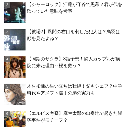
【シャーロック】江藤が守谷で黒幕？君が代を
歌っていた意味を考察
【教場2】風間の右目を刺した犯人は？鳥羽は
顔を見たよね？
【同期のサクラ】8話予想！隣人カップルが病
院に来た理由～桜を救う？
木村拓哉の生い立ちは壮絶！父もシェフ？中学
時代やアメフト選手の弟の実力も
【エルピス考察】麻生太郎の出身地で起きた飯
塚事件がモチーフ？