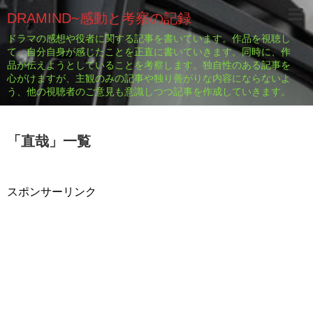
DRAMIND~感動と考察の記録
ドラマの感想や役者に関する記事を書いています。作品を視聴し
て、自分自身が感じたことを正直に書いていきます。同時に、作
品が伝えようとしていることを考察します。独自性のある記事を
心がけますが、主観のみの記事や独り善がりな内容にならないよ
う、他の視聴者のご意見も意識しつつ記事を作成していきます。
「
直哉
」
一覧
スポンサーリンク