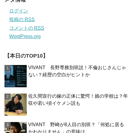
ログイン
投稿の
RSS
コメントの
RSS
WordPress.org
【本日のTOP10】
VIVANT 長野専務別班説！不倫おじさんじゃ
ない？経歴の空白がヒントか
佐久間宣行の嫁の正体に驚愕！娘の学校は？年
収や若い頃イケメン説も
VIVANT 野崎が8人目の別班？「何処に居る
かわかりません」の意味は