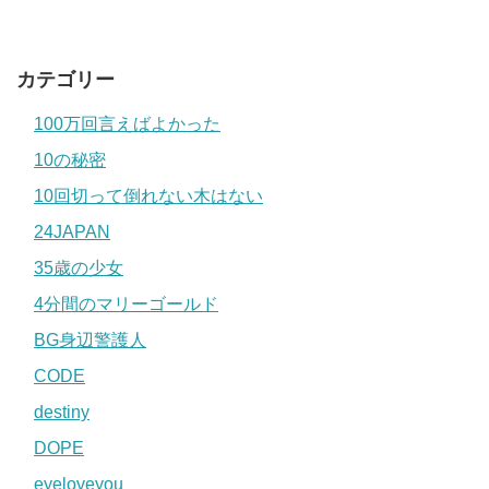
カテゴリー
100万回言えばよかった
10の秘密
10回切って倒れない木はない
24JAPAN
35歳の少女
4分間のマリーゴールド
BG身辺警護人
CODE
destiny
DOPE
eyeloveyou