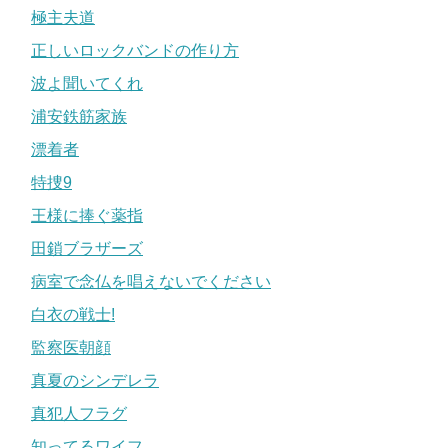
極主夫道
正しいロックバンドの作り方
波よ聞いてくれ
浦安鉄筋家族
漂着者
特捜9
王様に捧ぐ薬指
田鎖ブラザーズ
病室で念仏を唱えないでください
白衣の戦士!
監察医朝顔
真夏のシンデレラ
真犯人フラグ
知ってるワイフ