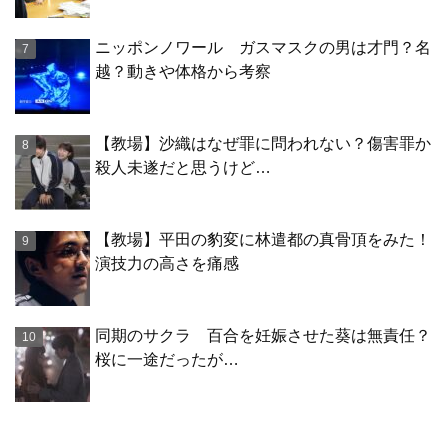
ニッポンノワール ガスマスクの男は才門？名
越？動きや体格から考察
【教場】沙織はなぜ罪に問われない？傷害罪か
殺人未遂だと思うけど…
【教場】平田の豹変に林遣都の真骨頂をみた！
演技力の高さを痛感
同期のサクラ 百合を妊娠させた葵は無責任？
桜に一途だったが…