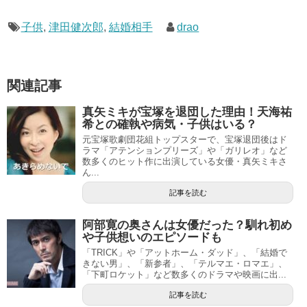
子供
,
津田健次郎
,
結婚相手
drao
関連記事
真矢ミキが宝塚を退団した理由！天海祐
希との確執や病気・子供はいる？
元宝塚歌劇団花組トップスターで、宝塚退団後はド
ラマ「アテンションプリーズ」や「ガリレオ」など
数多くのヒット作に出演している女優・真矢ミキさ
ん...
記事を読む
阿部寛の奥さんは女優だった？馴れ初め
や子供想いのエピソードも
「TRICK」や「アットホーム・ダッド」、「結婚で
きない男」、「新参者」、「テルマエ・ロマエ」、
「下町ロケット」など数多くのドラマや映画に出...
記事を読む