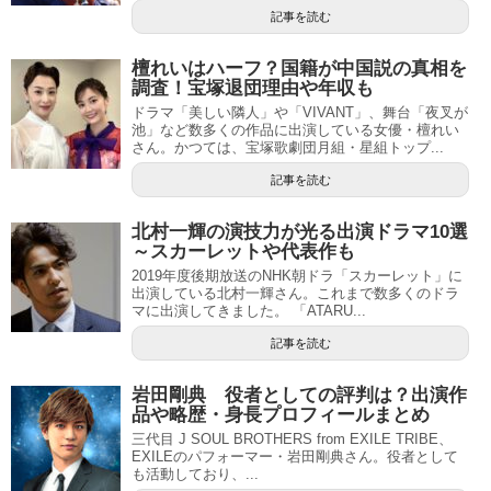
記事を読む
檀れいはハーフ？国籍が中国説の真相を
調査！宝塚退団理由や年収も
ドラマ「美しい隣人」や「VIVANT」、舞台「夜叉が
池」など数多くの作品に出演している女優・檀れい
さん。かつては、宝塚歌劇団月組・星組トップ...
記事を読む
北村一輝の演技力が光る出演ドラマ10選
～スカーレットや代表作も
2019年度後期放送のNHK朝ドラ「スカーレット」に
出演している北村一輝さん。これまで数多くのドラ
マに出演してきました。 「ATARU...
記事を読む
岩田剛典 役者としての評判は？出演作
品や略歴・身長プロフィールまとめ
三代目 J SOUL BROTHERS from EXILE TRIBE、
EXILEのパフォーマー・岩田剛典さん。役者として
も活動しており、...