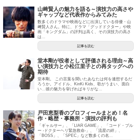
山﨑賢人の魅力を語る～演技力の高さや
ギャップなど代表作からみてみた
数多くのドラマや映画などに出演している俳優・山
﨑賢人さん。特に、ドラマ「グッドドクター」や映
画「キングダム」の評判は高く、その演技力の高さ
は...
記事を読む
堂本剛が役者として評価される理由～高
い演技力と小松江里子との再タッグへの
期待
堂本剛。 この言葉を聞いたあなたは何を連想するだ
ろうか。アイドル、KinKi Kids、歌がうまい、面白
い…彼の魅力を挙げればキリがな...
記事を読む
戸田恵梨香のプロフィールまとめ！名
作・略歴・事務所・演技の評判も
「ギャルサー」、「LIAR GAME」、「コード・ブル
ー -ドクターヘリ緊急救命-」、「流星の絆」、
「BOSS」、「SPEC」など数多くの名...