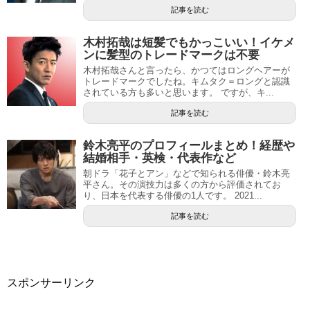
記事を読む
木村拓哉は短髪でもかっこいい！イケメ
ンに髪型のトレードマークは不要
木村拓哉さんと言ったら、かつてはロングヘアーが
トレードマークでしたね。キムタク＝ロングと認識
されている方も多いと思います。 ですが、キ...
記事を読む
鈴木亮平のプロフィールまとめ！経歴や
結婚相手・英検・代表作など
朝ドラ「花子とアン」などで知られる俳優・鈴木亮
平さん。その演技力は多くの方から評価されてお
り、日本を代表する俳優の1人です。 2021...
記事を読む
スポンサーリンク