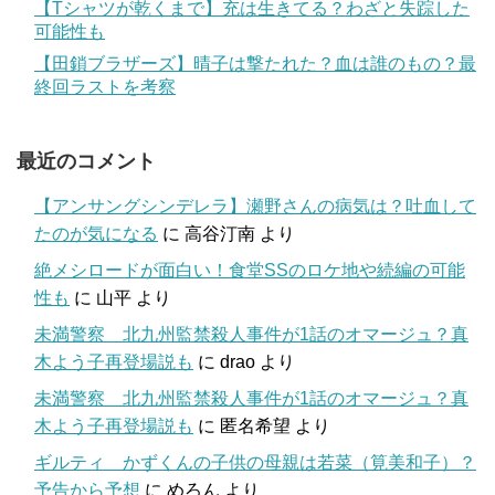
【Tシャツが乾くまで】充は生きてる？わざと失踪した
可能性も
【田鎖ブラザーズ】晴子は撃たれた？血は誰のもの？最
終回ラストを考察
最近のコメント
【アンサングシンデレラ】瀬野さんの病気は？吐血して
たのが気になる
に
高谷汀南
より
絶メシロードが面白い！食堂SSのロケ地や続編の可能
性も
に
山平
より
未満警察 北九州監禁殺人事件が1話のオマージュ？真
木よう子再登場説も
に
drao
より
未満警察 北九州監禁殺人事件が1話のオマージュ？真
木よう子再登場説も
に
匿名希望
より
ギルティ かずくんの子供の母親は若菜（筧美和子）？
予告から予想
に
めろん
より