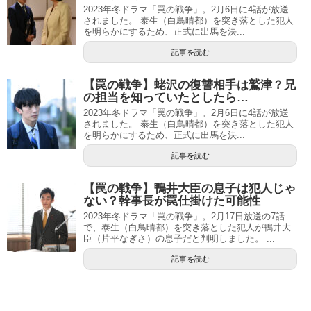
2023年冬ドラマ「罠の戦争」。2月6日に4話が放送
されました。 泰生（白鳥晴都）を突き落とした犯人
を明らかにするため、正式に出馬を決...
記事を読む
【罠の戦争】蛯沢の復讐相手は鷲津？兄
の担当を知っていたとしたら…
2023年冬ドラマ「罠の戦争」。2月6日に4話が放送
されました。 泰生（白鳥晴都）を突き落とした犯人
を明らかにするため、正式に出馬を決...
記事を読む
【罠の戦争】鴨井大臣の息子は犯人じゃ
ない？幹事長が罠仕掛けた可能性
2023年冬ドラマ「罠の戦争」。2月17日放送の7話
で、泰生（白鳥晴都）を突き落とした犯人が鴨井大
臣（片平なぎさ）の息子だと判明しました。 ...
記事を読む