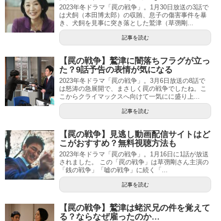
2023年冬ドラマ「罠の戦争」。1月30日放送の3話で
は犬飼（本田博太郎）の収賄、息子の傷害事件を暴
き、犬飼を見事に突き落とした鷲津（草彅剛...
記事を読む
【罠の戦争】鷲津に闇落ちフラグが立っ
た？9話予告の表情が気になる
2023年冬ドラマ「罠の戦争」。3月6日放送の8話で
は怒涛の急展開で、まさしく罠の戦争でしたね。こ
こからクライマックスへ向けて一気にに盛り上...
記事を読む
【罠の戦争】見逃し動画配信サイトはど
こがおすすめ？無料視聴方法も
2023年冬ドラマ「罠の戦争」。1月16日に1話が放送
されました。 この「罠の戦争」は草彅剛さん主演の
「銭の戦争」「嘘の戦争」に続く「...
記事を読む
【罠の戦争】鷲津は蛯沢兄の件を覚えて
る？ならなぜ雇ったのか…