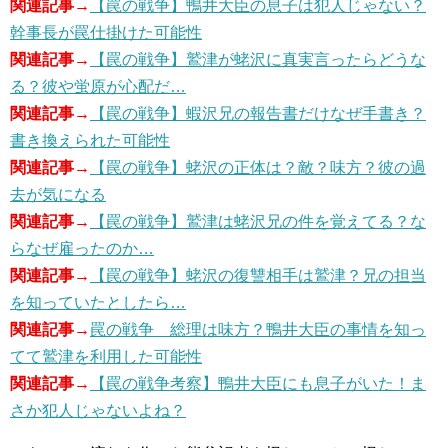
関連記事→
【罠の戦争】鴨井大臣の息子は犯人じゃない？
幹事長が罠仕掛けた可能性
関連記事→
【罠の戦争】鷲津が蛯沢に真実言ったらどうな
る？彼や蛍原が心配だ…
関連記事→
【罠の戦争】蝦沢兄の報告書だけなぜ手書き？
書き換えられた可能性
関連記事→
【罠の戦争】蛯沢の正体は？敵？味方？彼の過
去が気になる
関連記事→
【罠の戦争】鷲津は蛯沢兄の件を覚えてる？な
らなぜ雇ったのか…
関連記事→
【罠の戦争】蛯沢の復讐相手は鷲津？兄の担当
を知っていたとしたら…
関連記事→
罠の戦争 総理は味方？鴨井大臣の事情を知っ
てて鷲津を利用した可能性
関連記事→
【罠の戦争考察】鴨井大臣にも息子がいた！ま
さか犯人じゃないよね？