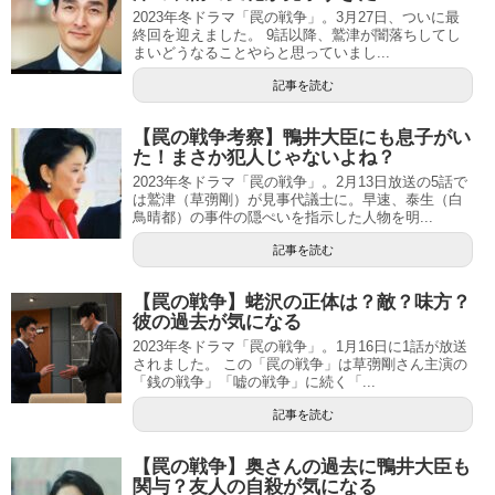
2023年冬ドラマ「罠の戦争」。3月27日、ついに最
終回を迎えました。 9話以降、鷲津が闇落ちしてし
まいどうなることやらと思っていまし...
記事を読む
【罠の戦争考察】鴨井大臣にも息子がい
た！まさか犯人じゃないよね？
2023年冬ドラマ「罠の戦争」。2月13日放送の5話で
は鷲津（草彅剛）が見事代議士に。早速、泰生（白
鳥晴都）の事件の隠ぺいを指示した人物を明...
記事を読む
【罠の戦争】蛯沢の正体は？敵？味方？
彼の過去が気になる
2023年冬ドラマ「罠の戦争」。1月16日に1話が放送
されました。 この「罠の戦争」は草彅剛さん主演の
「銭の戦争」「嘘の戦争」に続く「...
記事を読む
【罠の戦争】奥さんの過去に鴨井大臣も
関与？友人の自殺が気になる