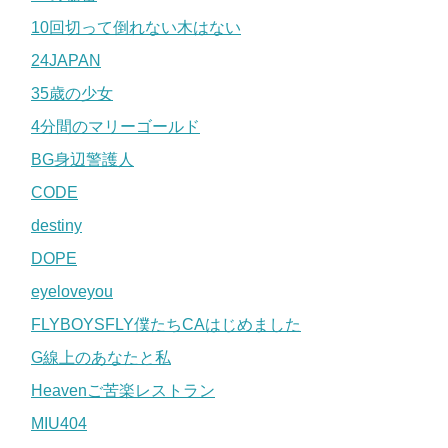
10回切って倒れない木はない
24JAPAN
35歳の少女
4分間のマリーゴールド
BG身辺警護人
CODE
destiny
DOPE
eyeloveyou
FLYBOYSFLY僕たちCAはじめました
G線上のあなたと私
Heavenご苦楽レストラン
MIU404