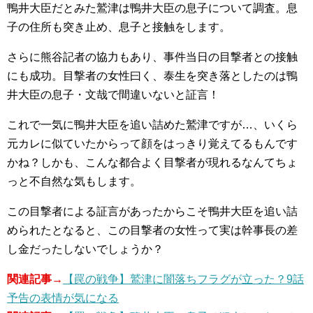
鴨井大臣だとみた鷲津は鴨井大臣の息子について調査。息
子の住所も突き止め、息子と接触をします。
さらに熊谷記者の協力もあり、事件当日の目撃者との接触
にも成功。目撃者の女性曰く、泰生を突き落としたのは鴨
井大臣の息子・文哉で間違いないと証言！
これで一気に鴨井大臣を追い詰めた鷲津ですが…、いくら
元カレに似ていたからって顔をはっきり覚えてるもんです
かね？しかも、こんな都合よく目撃者が現れるなんてちょ
っと不自然な気もします。
この目撃者による証言があったからこそ鴨井大臣を追い詰
められたとなると、この目撃者の女性って実は幹事長の差
し金だったしないでしょうか？
関連記事→
【罠の戦争】鷲津に闇落ちフラグが立った？9話
予告の表情が気になる