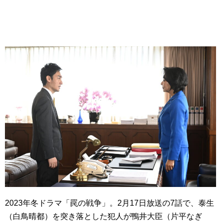
2023年冬ドラマ「罠の戦争」。2月17日放送の7話で、泰生
（白鳥晴都）を突き落とした犯人が鴨井大臣（片平なぎ