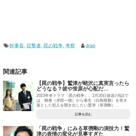
幹事長
,
目撃者
,
罠の戦争
,
考察
drao
関連記事
【罠の戦争】鷲津が蛯沢に真実言ったら
どうなる？彼や蛍原が心配だ…
2023年冬ドラマ「罠の戦争」。2月20日放送の6話で
は、鶴巻（岸部一徳）から泰生（白鳥晴都）を突き
落とした犯人を聞き出したい鷲津（草彅剛）...
記事を読む
「罠の戦争」にみる草彅剛の演技力！鷲
津の表情の変化が見事すぎた