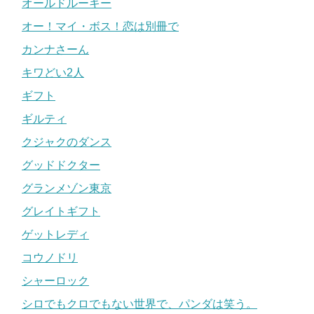
オールドルーキー
オー！マイ・ボス！恋は別冊で
カンナさーん
キワどい2人
ギフト
ギルティ
クジャクのダンス
グッドドクター
グランメゾン東京
グレイトギフト
ゲットレディ
コウノドリ
シャーロック
シロでもクロでもない世界で、パンダは笑う。