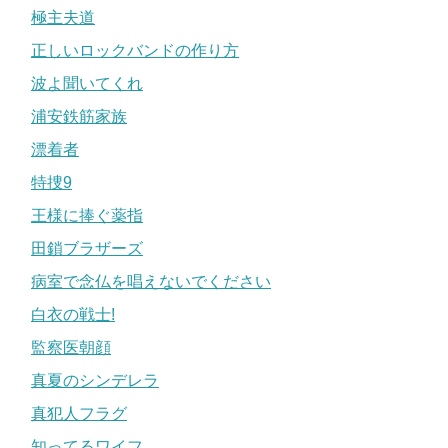
極主夫道
正しいロックバンドの作り方
波よ聞いてくれ
浦安鉄筋家族
漂着者
特捜9
王様に捧ぐ薬指
田鎖ブラザーズ
病室で念仏を唱えないでください
白衣の戦士!
監察医朝顔
真夏のシンデレラ
真犯人フラグ
知ってるワイフ