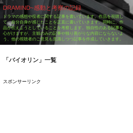
DRAMIND~感動と考察の記録
ドラマの感想や役者に関する記事を書いています。作品を視聴し
て、自分自身が感じたことを正直に書いていきます。同時に、作
品が伝えようとしていることを考察します。独自性のある記事を
心がけますが、主観のみの記事や独り善がりな内容にならないよ
う、他の視聴者のご意見も意識しつつ記事を作成していきます。
「
バイオリン
」
一覧
スポンサーリンク