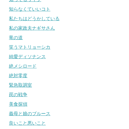
知らなくていいコト
私たちはどうかしている
私の家政夫ナギサさん
竜の道
笑うマトリョーシカ
純愛ディソナンス
絶メシロード
絶対零度
緊急取調室
罠の戦争
美食探偵
義母と娘のブルース
良いこと悪いこと