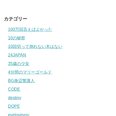
カテゴリー
100万回言えばよかった
10の秘密
10回切って倒れない木はない
24JAPAN
35歳の少女
4分間のマリーゴールド
BG身辺警護人
CODE
destiny
DOPE
eyeloveyou