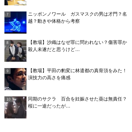
ニッポンノワール ガスマスクの男は才門？名
越？動きや体格から考察
【教場】沙織はなぜ罪に問われない？傷害罪か
殺人未遂だと思うけど…
【教場】平田の豹変に林遣都の真骨頂をみた！
演技力の高さを痛感
同期のサクラ 百合を妊娠させた葵は無責任？
桜に一途だったが…