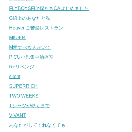
FLYBOYSFLY僕たちCAはじめました
G線上のあなたと私
Heavenご苦楽レストラン
MIU404
M愛すべき人がいて
PICU小児集中治療室
Reリベンジ
silent
SUPERRICH
TWO WEEKS
Tシャツが乾くまで
VIVANT
あなたがしてくれなくても