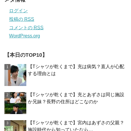
ログイン
投稿の
RSS
コメントの
RSS
WordPress.org
【本日のTOP10】
【Tシャツが乾くまで】充は病気？直人が心配
する理由とは
【Tシャツが乾くまで】充とあずさは同じ施設
か兄妹？長野の住所はどこなのか
【Tシャツが乾くまで】宮内はあずさの父親？
施設時代から知っていたなら…