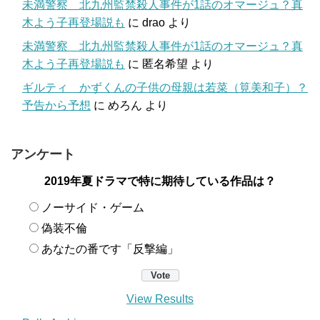
未満警察 北九州監禁殺人事件が1話のオマージュ？真
木よう子再登場説も
に
drao
より
未満警察 北九州監禁殺人事件が1話のオマージュ？真
木よう子再登場説も
に
匿名希望
より
ギルティ かずくんの子供の母親は若菜（筧美和子）？
予告から予想
に
めろん
より
アンケート
2019年夏ドラマで特に期待している作品は？
ノーサイド・ゲーム
偽装不倫
あなたの番です「反撃編」
View Results