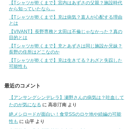
【Tシャツが乾くまで】宮内はあずさの父親？施設時代
から知っていたなら…
【Tシャツが乾くまで】充は病気？直人が心配する理由
とは
【VIVANT】長野専務と太田は不倫じゃなかった？真の
目的とは
【Tシャツが乾くまで】充とあずさは同じ施設か兄妹？
長野の住所はどこなのか
【Tシャツが乾くまで】充は生きてる？わざと失踪した
可能性も
最近のコメント
【アンサングシンデレラ】瀬野さんの病気は？吐血して
たのが気になる
に
高谷汀南
より
絶メシロードが面白い！食堂SSのロケ地や続編の可能
性も
に
山平
より