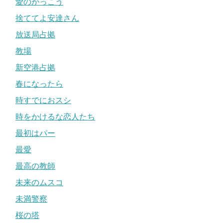
愛のがっこう
捨ててよ安達さん
放送局占拠
教場
新空港占拠
春になったら
時すでにおスシ
時をかけるな恋人たち
最初はパー
最愛
最高の教師
未来のムスコ
未満警察
桜の塔