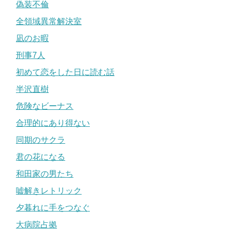
偽装不倫
全領域異常解決室
凪のお暇
刑事7人
初めて恋をした日に読む話
半沢直樹
危険なビーナス
合理的にあり得ない
同期のサクラ
君の花になる
和田家の男たち
嘘解きレトリック
夕暮れに手をつなぐ
大病院占拠