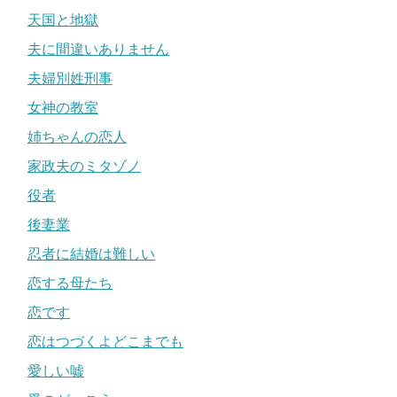
天国と地獄
夫に間違いありません
夫婦別姓刑事
女神の教室
姉ちゃんの恋人
家政夫のミタゾノ
役者
後妻業
忍者に結婚は難しい
恋する母たち
恋です
恋はつづくよどこまでも
愛しい嘘