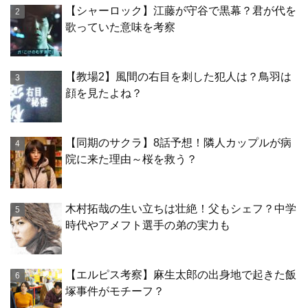
【シャーロック】江藤が守谷で黒幕？君が代を
歌っていた意味を考察
【教場2】風間の右目を刺した犯人は？鳥羽は
顔を見たよね？
【同期のサクラ】8話予想！隣人カップルが病
院に来た理由～桜を救う？
木村拓哉の生い立ちは壮絶！父もシェフ？中学
時代やアメフト選手の弟の実力も
【エルピス考察】麻生太郎の出身地で起きた飯
塚事件がモチーフ？