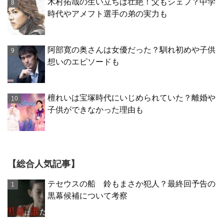
木村拓哉の生い立ちは壮絶！父もシェフ？中学
時代やアメフト選手の弟の実力も
阿部寛の奥さんは女優だった？馴れ初めや子供
想いのエピソードも
檀れいは宝塚時代にいじめられていた？離婚や
子供ができなかった理由も
【総合人気記事】
テセウスの船 鈴もまさか犯人？最終回予告の
黒幕候補について考察