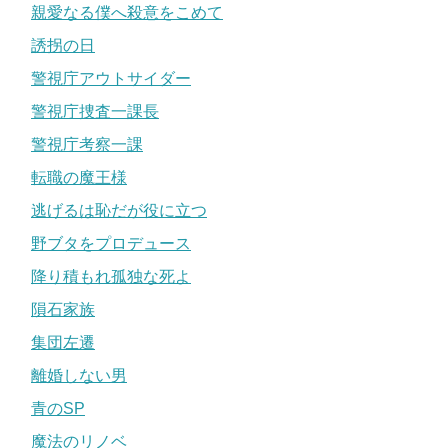
親愛なる僕へ殺意をこめて
誘拐の日
警視庁アウトサイダー
警視庁捜査一課長
警視庁考察一課
転職の魔王様
逃げるは恥だが役に立つ
野ブタをプロデュース
降り積もれ孤独な死よ
隕石家族
集団左遷
離婚しない男
青のSP
魔法のリノベ