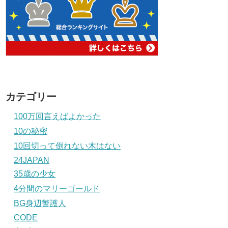
カテゴリー
100万回言えばよかった
10の秘密
10回切って倒れない木はない
24JAPAN
35歳の少女
4分間のマリーゴールド
BG身辺警護人
CODE