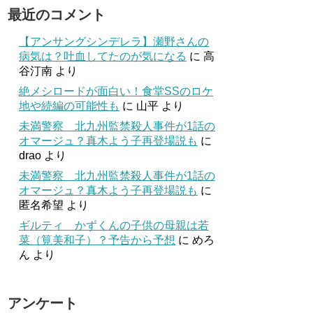
最近のコメント
【アンサングシンデレラ】瀬野さんの
病気は？吐血してたのが気になる
に
高
谷汀南
より
絶メシロードが面白い！食堂SSのロケ
地や続編の可能性も
に
山平
より
未満警察 北九州監禁殺人事件が1話の
オマージュ？真木よう子再登場説も
に
drao
より
未満警察 北九州監禁殺人事件が1話の
オマージュ？真木よう子再登場説も
に
匿名希望
より
ギルティ かずくんの子供の母親は若
菜（筧美和子）？予告から予想
に
めろ
ん
より
アンケート