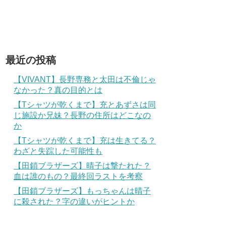
最近の投稿
【VIVANT】長野専務と太田は不倫じゃ
なかった？真の目的とは
【Tシャツが乾くまで】充とあずさは同
じ施設か兄妹？長野の住所はどこなの
か
【Tシャツが乾くまで】充は生きてる？
わざと失踪した可能性も
【田鎖ブラザーズ】晴子は撃たれた？
血は誰のもの？最終回ラストを考察
【田鎖ブラザーズ】もっちゃんは晴子
に殺された？字の違いがヒントか