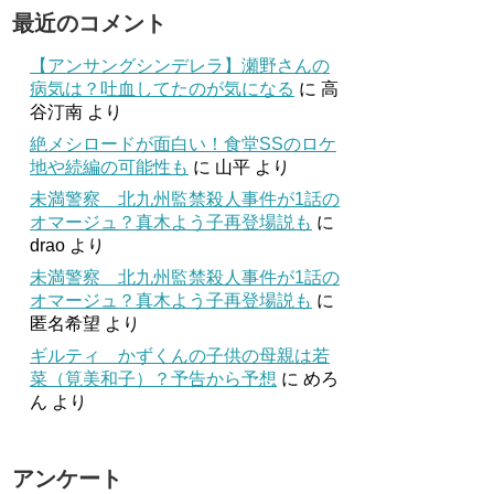
最近のコメント
【アンサングシンデレラ】瀬野さんの
病気は？吐血してたのが気になる
に
高
谷汀南
より
絶メシロードが面白い！食堂SSのロケ
地や続編の可能性も
に
山平
より
未満警察 北九州監禁殺人事件が1話の
オマージュ？真木よう子再登場説も
に
drao
より
未満警察 北九州監禁殺人事件が1話の
オマージュ？真木よう子再登場説も
に
匿名希望
より
ギルティ かずくんの子供の母親は若
菜（筧美和子）？予告から予想
に
めろ
ん
より
アンケート