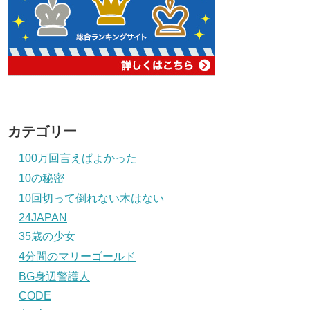
カテゴリー
100万回言えばよかった
10の秘密
10回切って倒れない木はない
24JAPAN
35歳の少女
4分間のマリーゴールド
BG身辺警護人
CODE