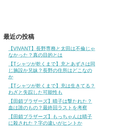
最近の投稿
【VIVANT】長野専務と太田は不倫じゃ
なかった？真の目的とは
【Tシャツが乾くまで】充とあずさは同
じ施設か兄妹？長野の住所はどこなの
か
【Tシャツが乾くまで】充は生きてる？
わざと失踪した可能性も
【田鎖ブラザーズ】晴子は撃たれた？
血は誰のもの？最終回ラストを考察
【田鎖ブラザーズ】もっちゃんは晴子
に殺された？字の違いがヒントか