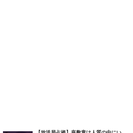
【放送局占拠】座敷童は人質の中にい