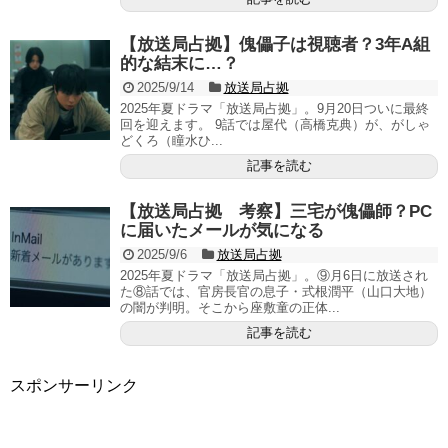
【放送局占拠】傀儡子は視聴者？3年A組
的な結末に…？
2025/9/14
放送局占拠
2025年夏ドラマ「放送局占拠」。9月20日ついに最終
回を迎えます。 9話では屋代（高橋克典）が、がしゃ
どくろ（瞳水ひ...
記事を読む
【放送局占拠 考察】三宅が傀儡師？PC
に届いたメールが気になる
2025/9/6
放送局占拠
2025年夏ドラマ「放送局占拠」。⑨月6日に放送され
た⑧話では、官房長官の息子・式根潤平（山口大地）
の闇が判明。そこから座敷童の正体...
記事を読む
スポンサーリンク