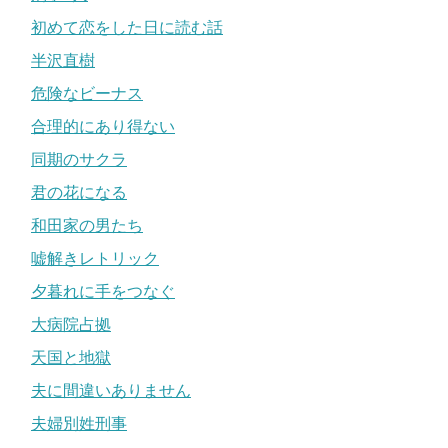
初めて恋をした日に読む話
半沢直樹
危険なビーナス
合理的にあり得ない
同期のサクラ
君の花になる
和田家の男たち
嘘解きレトリック
夕暮れに手をつなぐ
大病院占拠
天国と地獄
夫に間違いありません
夫婦別姓刑事