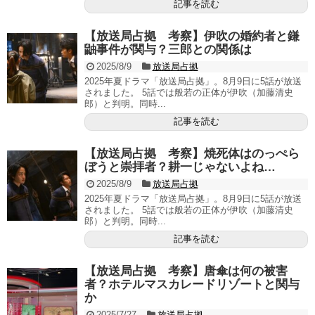
記事を読む
【放送局占拠 考察】伊吹の婚約者と鎌
鼬事件が関与？三郎との関係は
2025/8/9
放送局占拠
2025年夏ドラマ「放送局占拠」。8月9日に5話が放送
されました。 5話では般若の正体が伊吹（加藤清史
郎）と判明。同時...
記事を読む
【放送局占拠 考察】焼死体はのっぺら
ぼうと崇拝者？耕一じゃないよね…
2025/8/9
放送局占拠
2025年夏ドラマ「放送局占拠」。8月9日に5話が放送
されました。 5話では般若の正体が伊吹（加藤清史
郎）と判明。同時...
記事を読む
【放送局占拠 考察】唐傘は何の被害
者？ホテルマスカレードリゾートと関与
か
2025/7/27
放送局占拠