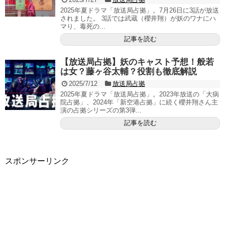
2025年夏ドラマ「放送局占拠」。7月26日に3話が放送
されました。 3話では武蔵（櫻井翔）が妖のワナにハ
マり、毒死の...
記事を読む
【放送局占拠】妖のキャスト予想！般若
は女？藤ヶ谷太輔？役割も徹底解説
2025/7/12
放送局占拠
2025年夏ドラマ「放送局占拠」。2023年放送の「大病
院占拠」、2024年「新空港占拠」に続く櫻井翔さん主
演の占拠シリーズの第3弾...
記事を読む
スポンサーリンク