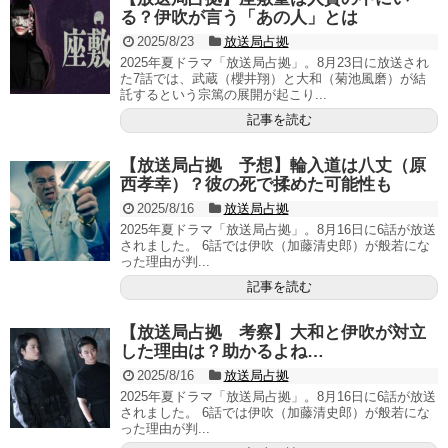
る？伊吹が言う「あの人」とは
2025/8/23
放送局占拠
2025年夏ドラマ「放送局占拠」。8月23日に放送され
た7話では、武蔵（櫻井翔）と大和（菊池風磨）が結
託するという宗篤の展開が起こり...
記事を読む
【放送局占拠 予想】輪入道は八丈（原
西孝幸）？彼の死で揉めた可能性も
2025/8/16
放送局占拠
2025年夏ドラマ「放送局占拠」。8月16日に6話が放送
されました。 6話では伊吹（加藤清史郎）が般若にな
った理由が判...
記事を読む
【放送局占拠 考察】大和と伊吹が対立
した理由は？助かるよね…
2025/8/16
放送局占拠
2025年夏ドラマ「放送局占拠」。8月16日に6話が放送
されました。 6話では伊吹（加藤清史郎）が般若にな
った理由が判...