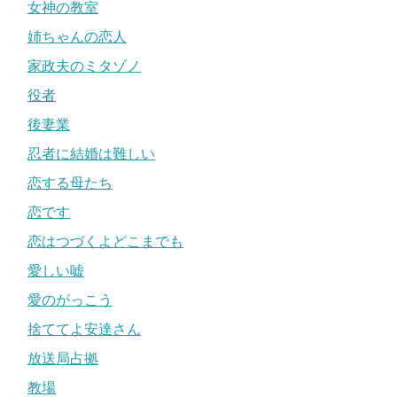
女神の教室
姉ちゃんの恋人
家政夫のミタゾノ
役者
後妻業
忍者に結婚は難しい
恋する母たち
恋です
恋はつづくよどこまでも
愛しい嘘
愛のがっこう
捨ててよ安達さん
放送局占拠
教場