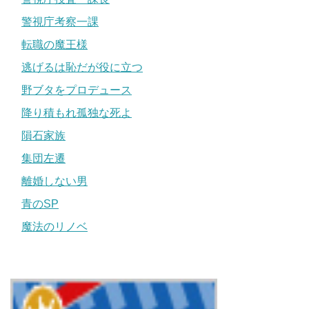
警視庁考察一課
転職の魔王様
逃げるは恥だが役に立つ
野ブタをプロデュース
降り積もれ孤独な死よ
隕石家族
集団左遷
離婚しない男
青のSP
魔法のリノベ