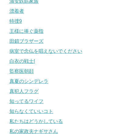
浦安鉄筋家族
漂着者
特捜9
王様に捧ぐ薬指
田鎖ブラザーズ
病室で念仏を唱えないでください
白衣の戦士!
監察医朝顔
真夏のシンデレラ
真犯人フラグ
知ってるワイフ
知らなくていいコト
私たちはどうかしている
私の家政夫ナギサさん