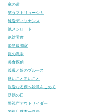
竜の道
笑うマトリョーシカ
純愛ディソナンス
絶メシロード
絶対零度
緊急取調室
罠の戦争
美食探偵
義母と娘のブルース
良いこと悪いこと
親愛なる僕へ殺意をこめて
誘拐の日
警視庁アウトサイダー
警視庁捜査一課長