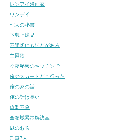
レンアイ漫画家
ワンデイ
七人の秘書
下剋上球児
不適切にもほどがある
主題歌
今夜秘密のキッチンで
俺のスカートどこ行った
俺の家の話
俺の話は長い
偽装不倫
全領域異常解決室
凪のお暇
刑事7人