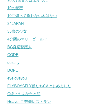
100万回言えばよかった
10の秘密
10回切って倒れない木はない
24JAPAN
35歳の少女
4分間のマリーゴールド
BG身辺警護人
CODE
destiny
DOPE
eyeloveyou
FLYBOYSFLY僕たちCAはじめました
G線上のあなたと私
Heavenご苦楽レストラン