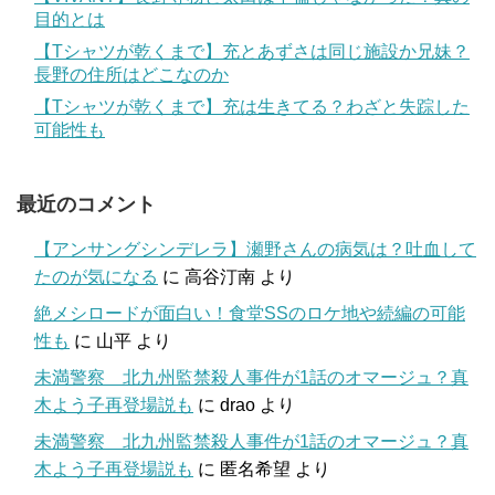
目的とは
【Tシャツが乾くまで】充とあずさは同じ施設か兄妹？
長野の住所はどこなのか
【Tシャツが乾くまで】充は生きてる？わざと失踪した
可能性も
最近のコメント
【アンサングシンデレラ】瀬野さんの病気は？吐血して
たのが気になる
に
高谷汀南
より
絶メシロードが面白い！食堂SSのロケ地や続編の可能
性も
に
山平
より
未満警察 北九州監禁殺人事件が1話のオマージュ？真
木よう子再登場説も
に
drao
より
未満警察 北九州監禁殺人事件が1話のオマージュ？真
木よう子再登場説も
に
匿名希望
より