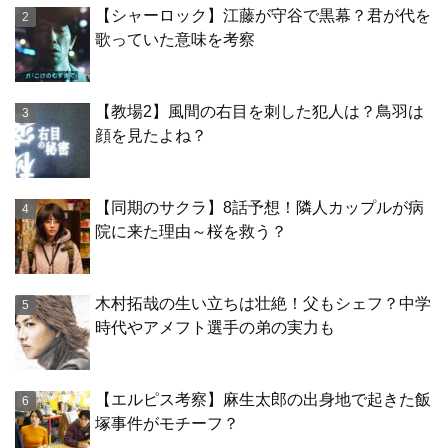
【シャーロック】江藤が守谷で黒幕？君が代を
歌っていた意味を考察
【教場2】風間の右目を刺した犯人は？鳥羽は
顔を見たよね？
【同期のサクラ】8話予想！隣人カップルが病
院に来た理由～桜を救う？
木村拓哉の生い立ちは壮絶！父もシェフ？中学
時代やアメフト選手の弟の実力も
【エルピス考察】麻生太郎の出身地で起きた飯
塚事件がモチーフ？