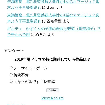
未満警察 北九州監禁殺人事件が1話のオマージュ？真
木よう子再登場説も
に
drao
より
未満警察 北九州監禁殺人事件が1話のオマージュ？真
木よう子再登場説も
に
匿名希望
より
ギルティ かずくんの子供の母親は若菜（筧美和子）？
予告から予想
に
めろん
より
アンケート
2019年夏ドラマで特に期待している作品は？
ノーサイド・ゲーム
偽装不倫
あなたの番です「反撃編」
View Results