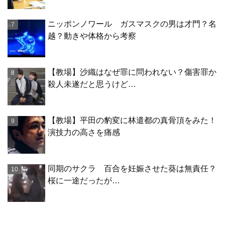
ニッポンノワール ガスマスクの男は才門？名
越？動きや体格から考察
【教場】沙織はなぜ罪に問われない？傷害罪か
殺人未遂だと思うけど…
【教場】平田の豹変に林遣都の真骨頂をみた！
演技力の高さを痛感
同期のサクラ 百合を妊娠させた葵は無責任？
桜に一途だったが…