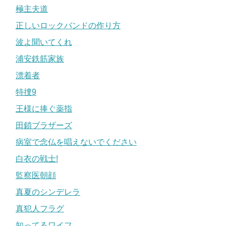
極主夫道
正しいロックバンドの作り方
波よ聞いてくれ
浦安鉄筋家族
漂着者
特捜9
王様に捧ぐ薬指
田鎖ブラザーズ
病室で念仏を唱えないでください
白衣の戦士!
監察医朝顔
真夏のシンデレラ
真犯人フラグ
知ってるワイフ