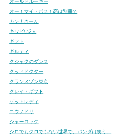
オールドルーキー
オー！マイ・ボス！恋は別冊で
カンナさーん
キワどい2人
ギフト
ギルティ
クジャクのダンス
グッドドクター
グランメゾン東京
グレイトギフト
ゲットレディ
コウノドリ
シャーロック
シロでもクロでもない世界で、パンダは笑う。