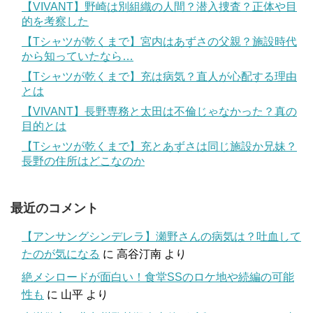
【VIVANT】野崎は別組織の人間？潜入捜査？正体や目
的を考察した
【Tシャツが乾くまで】宮内はあずさの父親？施設時代
から知っていたなら…
【Tシャツが乾くまで】充は病気？直人が心配する理由
とは
【VIVANT】長野専務と太田は不倫じゃなかった？真の
目的とは
【Tシャツが乾くまで】充とあずさは同じ施設か兄妹？
長野の住所はどこなのか
最近のコメント
【アンサングシンデレラ】瀬野さんの病気は？吐血して
たのが気になる
に
高谷汀南
より
絶メシロードが面白い！食堂SSのロケ地や続編の可能
性も
に
山平
より