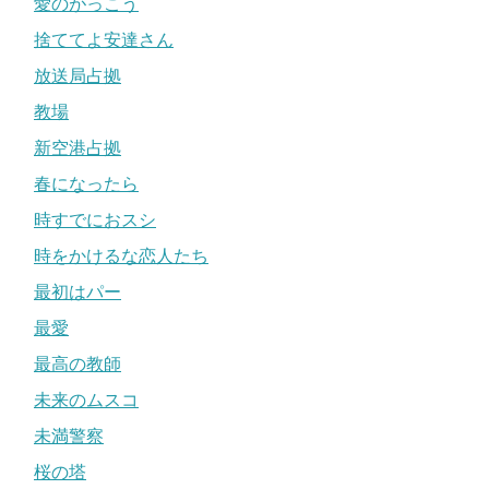
愛のがっこう
捨ててよ安達さん
放送局占拠
教場
新空港占拠
春になったら
時すでにおスシ
時をかけるな恋人たち
最初はパー
最愛
最高の教師
未来のムスコ
未満警察
桜の塔