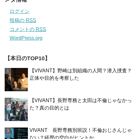
ログイン
投稿の
RSS
コメントの
RSS
WordPress.org
【本日のTOP10】
【VIVANT】野崎は別組織の人間？潜入捜査？
正体や目的を考察した
【VIVANT】長野専務と太田は不倫じゃなかっ
た？真の目的とは
VIVANT 長野専務別班説！不倫おじさんじゃ
ない？経歴の空白がヒントか