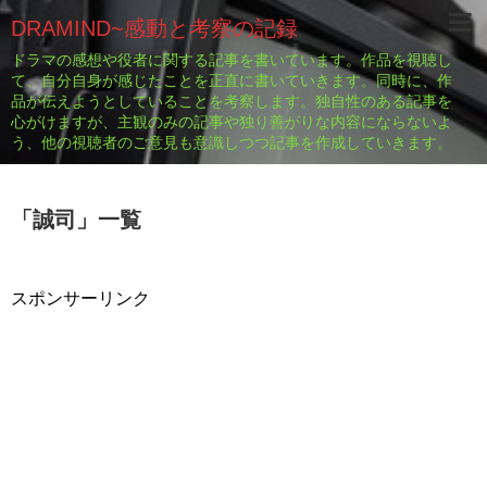
DRAMIND~感動と考察の記録
ドラマの感想や役者に関する記事を書いています。作品を視聴し
て、自分自身が感じたことを正直に書いていきます。同時に、作
品が伝えようとしていることを考察します。独自性のある記事を
心がけますが、主観のみの記事や独り善がりな内容にならないよ
う、他の視聴者のご意見も意識しつつ記事を作成していきます。
「
誠司
」
一覧
スポンサーリンク