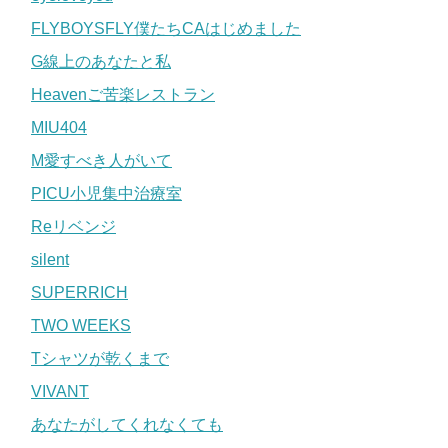
FLYBOYSFLY僕たちCAはじめました
G線上のあなたと私
Heavenご苦楽レストラン
MIU404
M愛すべき人がいて
PICU小児集中治療室
Reリベンジ
silent
SUPERRICH
TWO WEEKS
Tシャツが乾くまで
VIVANT
あなたがしてくれなくても