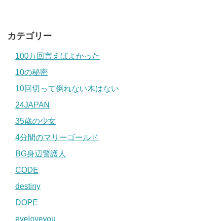
カテゴリー
100万回言えばよかった
10の秘密
10回切って倒れない木はない
24JAPAN
35歳の少女
4分間のマリーゴールド
BG身辺警護人
CODE
destiny
DOPE
eyeloveyou