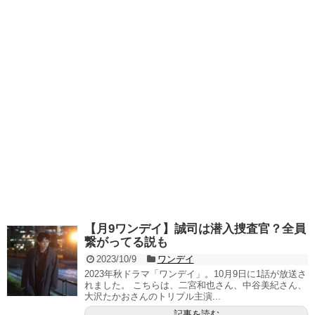
【月9ワンデイ】誠司は潜入捜査官？全員
繋がってる説も
2023/10/9
ワンデイ
2023年秋ドラマ「ワンデイ」。10月9日に1話が放送さ
れました。 こちらは、二宮和也さん、中谷美紀さん、
大沢たかおさんのトリプル主演...
記事を読む