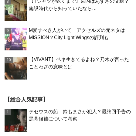
【Tシャツが乾くまで】宮内はあずさの父親？
施設時代から知っていたなら…
M愛すべき人がいて アクセルズの元ネタは
MISSION？City Light Wingsの評判も
【VIVANT】ベキ生きてるよね？乃木が言った
ことわざの意味とは
【総合人気記事】
テセウスの船 鈴もまさか犯人？最終回予告の
黒幕候補について考察