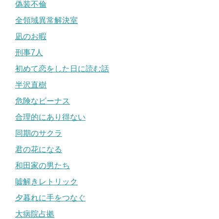
偽装不倫
全領域異常解決室
凪のお暇
刑事7人
初めて恋をした日に読む話
半沢直樹
危険なビーナス
合理的にあり得ない
同期のサクラ
君の花になる
和田家の男たち
嘘解きレトリック
夕暮れに手をつなぐ
大病院占拠