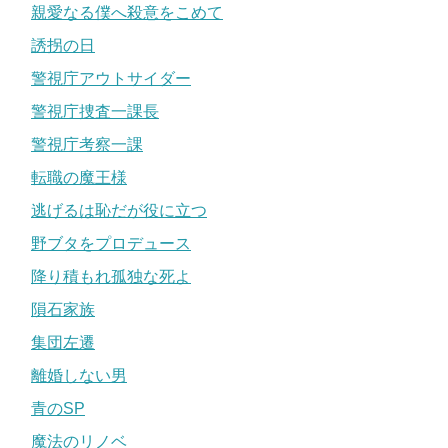
親愛なる僕へ殺意をこめて
誘拐の日
警視庁アウトサイダー
警視庁捜査一課長
警視庁考察一課
転職の魔王様
逃げるは恥だが役に立つ
野ブタをプロデュース
降り積もれ孤独な死よ
隕石家族
集団左遷
離婚しない男
青のSP
魔法のリノベ