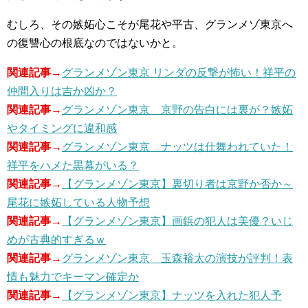
むしろ、その嫉妬心こそが尾花や平古、グランメゾ東京へ
の復讐心の根底なのではないかと。
関連記事→
グランメゾン東京 リンダの反撃が怖い！祥平の
仲間入りは吉か凶か？
関連記事→
グランメゾン東京 京野の告白には裏が？嫉妬
やタイミングに違和感
関連記事→
グランメゾン東京 ナッツは仕舞われていた！
祥平をハメた黒幕がいる？
関連記事→
【グランメゾン東京】裏切り者は京野か否か～
尾花に嫉妬している人物予想
関連記事→
【グランメゾン東京】画鋲の犯人は美優？いじ
めが古典的すぎるｗ
関連記事→
グランメゾン東京 玉森裕太の演技が評判！表
情も魅力でキーマン確定か
関連記事→
【グランメゾン東京】ナッツを入れた犯人予