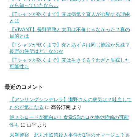
から知っていたなら…
【Tシャツが乾くまで】充は病気？直人が心配する理由
とは
【VIVANT】長野専務と太田は不倫じゃなかった？真の
目的とは
【Tシャツが乾くまで】充とあずさは同じ施設か兄妹？
長野の住所はどこなのか
【Tシャツが乾くまで】充は生きてる？わざと失踪した
可能性も
最近のコメント
【アンサングシンデレラ】瀬野さんの病気は？吐血して
たのが気になる
に
高谷汀南
より
絶メシロードが面白い！食堂SSのロケ地や続編の可能
性も
に
山平
より
未満警察 北九州監禁殺人事件が1話のオマージュ？真