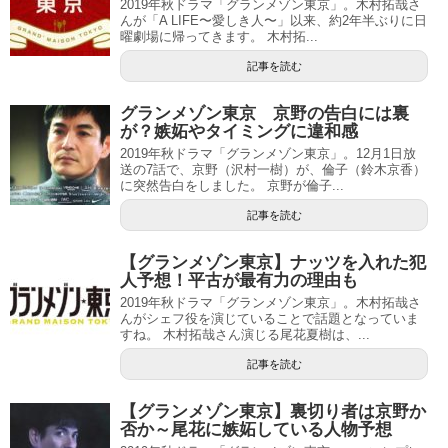
2019年秋ドラマ「グランメゾン東京」。木村拓哉さ
んが「A LIFE〜愛しき人〜」以来、約2年半ぶりに日
曜劇場に帰ってきます。 木村拓...
記事を読む
グランメゾン東京 京野の告白には裏
が？嫉妬やタイミングに違和感
2019年秋ドラマ「グランメゾン東京」。12月1日放
送の7話で、京野（沢村一樹）が、倫子（鈴木京香）
に突然告白をしました。 京野が倫子...
記事を読む
【グランメゾン東京】ナッツを入れた犯
人予想！平古が最有力の理由も
2019年秋ドラマ「グランメゾン東京」。木村拓哉さ
んがシェフ役を演じていることで話題となっていま
すね。 木村拓哉さん演じる尾花夏樹は、...
記事を読む
【グランメゾン東京】裏切り者は京野か
否か～尾花に嫉妬している人物予想