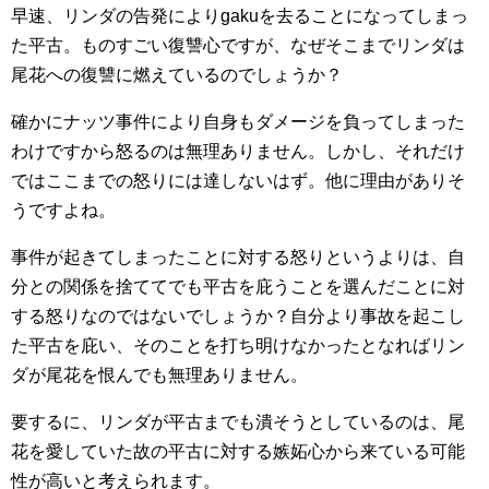
早速、リンダの告発によりgakuを去ることになってしまっ
た平古。ものすごい復讐心ですが、なぜそこまでリンダは
尾花への復讐に燃えているのでしょうか？
確かにナッツ事件により自身もダメージを負ってしまった
わけですから怒るのは無理ありません。しかし、それだけ
ではここまでの怒りには達しないはず。他に理由がありそ
うですよね。
事件が起きてしまったことに対する怒りというよりは、自
分との関係を捨ててでも平古を庇うことを選んだことに対
する怒りなのではないでしょうか？自分より事故を起こし
た平古を庇い、そのことを打ち明けなかったとなればリン
ダが尾花を恨んでも無理ありません。
要するに、リンダが平古までも潰そうとしているのは、尾
花を愛していた故の平古に対する嫉妬心から来ている可能
性が高いと考えられます。