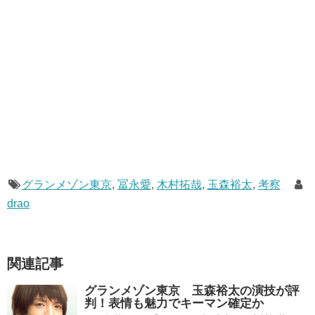
グランメゾン東京
,
冨永愛
,
木村拓哉
,
玉森裕太
,
考察
drao
関連記事
グランメゾン東京 玉森裕太の演技が評
判！表情も魅力でキーマン確定か