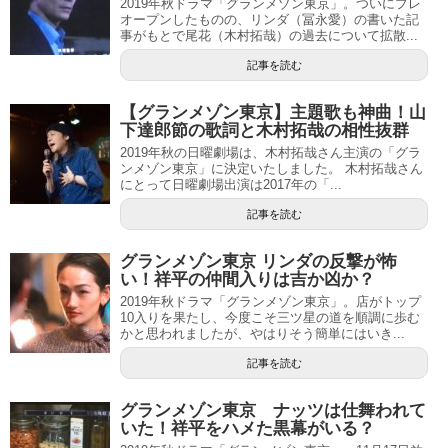
2019年秋ドラマ「グランメゾン東京」。ついにプレ
オープンしたものの、リンダ（冨永愛）の書いた記
事がもとで尾花（木村拓哉）の過去について拡散...
記事を読む
【グランメゾン東京】主題歌も神曲！山
下達郎節の歌詞と木村拓哉の相性抜群
2019年秋の日曜劇場は、木村拓哉さん主演の「グラ
ンメゾン東京」に決定いたしました。 木村拓哉さん
にとって日曜劇場出演は2017年の「...
記事を読む
グランメゾン東京 リンダの反撃が怖
い！祥平の仲間入りは吉か凶か？
2019年秋ドラマ「グランメゾン東京」。店がトップ
10入りを果たし、今度こそ三ツ星の道を順調に歩む
かと思われましたが、やはりそう簡単にはいき...
記事を読む
グランメゾン東京 ナッツは仕舞われて
いた！祥平をハメた黒幕がいる？