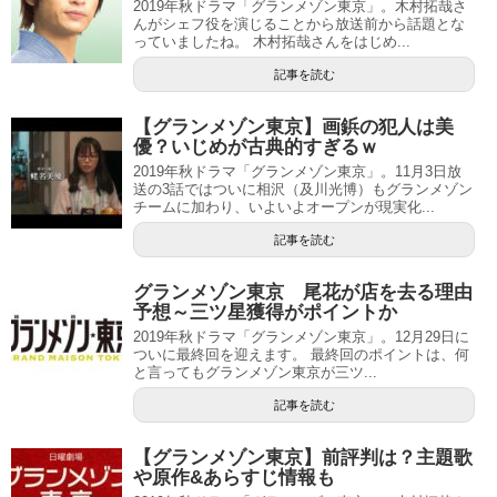
2019年秋ドラマ「グランメゾン東京」。木村拓哉さ
んがシェフ役を演じることから放送前から話題とな
っていましたね。 木村拓哉さんをはじめ...
記事を読む
【グランメゾン東京】画鋲の犯人は美
優？いじめが古典的すぎるｗ
2019年秋ドラマ「グランメゾン東京」。11月3日放
送の3話ではついに相沢（及川光博）もグランメゾン
チームに加わり、いよいよオープンが現実化...
記事を読む
グランメゾン東京 尾花が店を去る理由
予想～三ツ星獲得がポイントか
2019年秋ドラマ「グランメゾン東京」。12月29日に
ついに最終回を迎えます。 最終回のポイントは、何
と言ってもグランメゾン東京が三ツ...
記事を読む
【グランメゾン東京】前評判は？主題歌
や原作&あらすじ情報も