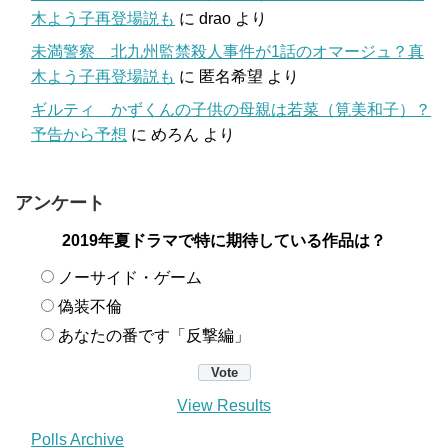
木よう子再登場説も
に
drao
より
未満警察 北九州監禁殺人事件が1話のオマージュ？真
木よう子再登場説も
に
匿名希望
より
ギルティ かずくんの子供の母親は若菜（筧美和子）？
予告から予想
に
めろん
より
アンケート
2019年夏ドラマで特に期待している作品は？
ノーサイド・ゲーム
偽装不倫
あなたの番です「反撃編」
View Results
Polls Archive