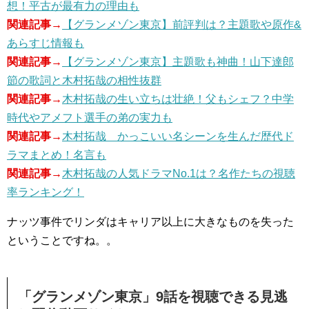
想！平古が最有力の理由も
関連記事→
【グランメゾン東京】前評判は？主題歌や原作&
あらすじ情報も
関連記事→
【グランメゾン東京】主題歌も神曲！山下達郎
節の歌詞と木村拓哉の相性抜群
関連記事→
木村拓哉の生い立ちは壮絶！父もシェフ？中学
時代やアメフト選手の弟の実力も
関連記事→
木村拓哉 かっこいい名シーンを生んだ歴代ド
ラマまとめ！名言も
関連記事→
木村拓哉の人気ドラマNo.1は？名作たちの視聴
率ランキング！
ナッツ事件でリンダはキャリア以上に大きなものを失った
ということですね。。
「グランメゾン東京」9話を視聴できる見逃