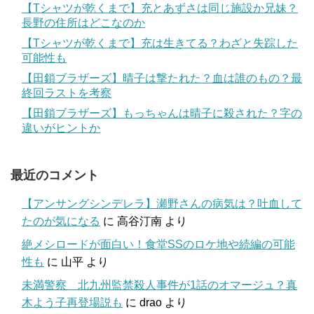
【Tシャツが乾くまで】充とあずさは同じ施設か兄妹？
長野の住所はどこなのか
【Tシャツが乾くまで】充は生きてる？わざと失踪した
可能性も
【田鎖ブラザーズ】晴子は撃たれた？血は誰のもの？最
終回ラストを考察
【田鎖ブラザーズ】もっちゃんは晴子に殺された？字の
違いがヒントか
最近のコメント
【アンサングシンデレラ】瀬野さんの病気は？吐血して
たのが気になる
に
高谷汀南
より
絶メシロードが面白い！食堂SSのロケ地や続編の可能
性も
に
山平
より
未満警察 北九州監禁殺人事件が1話のオマージュ？真
木よう子再登場説も
に
drao
より