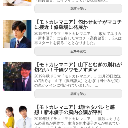
（高良健吾）にイライラしている視聴者の...
記事を読む
【モトカレマニア】匂わせ女子がマコチ
に接近！修羅場に発展か
2019年秋ドラマ「モトカレマニア」。 改めてユリカ
（新木優子）に告白したマコチ（高良健吾）。2人は
再スタートを切ることとなりました。...
記事を読む
【モトカレマニア】山下とむぎの別れが
切ない！千鶴ツワモノすぎｗ
2019年秋ドラマ「モトカレマニア」。11月28日放送
の7話では、山下（浜野謙太）とむぎ（田中みな実）
の恋がメインに描かれていました。 ...
記事を読む
【モトカレマニア】1話ネタバレと感
想！新木優子の脳内会議が評判
2019年秋ドラマ「モトカレマニア」。瀧波ユカリさ
んの漫画が原作で、主演を新木優子さんが務めてい
ます。 「モトカレマニア」というタイト...