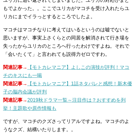
ユリカに追い返されてしまいました。ユリカの対応がまと
もでよかった。。ここでユリカがマコチを受け入れたらユ
リカにまでイラっとするところでしたよ。
マコチはマコチなりに考えてはいるというのは嘘でないと
思いますが、事実上さくらとの同居を解消されて行き場を
失ったからユリカのところへ行ったわけですよね。それで
「会いたくて」と言われても説得力ゼロですわ。
関連記事→
【モトカレマニア】よしこの演技が評判！マコ
チのキスにも一喝
関連記事→
【モトカレマニア】1話ネタバレと感想！新木優
子の脳内会議が評判
関連記事→
2019秋ドラマ一覧～注目作は？おすすめを列
挙！主題歌や原作情報も
ですが、マコチのクズさってリアルですよね。マコチのよ
うなクズ、結構いたりします。。