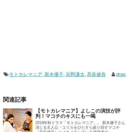
モトカレマニア
,
新木優子
,
浜野謙太
,
高良健吾
drao
関連記事
【モトカレマニア】よしこの演技が評
判！マコチのキスにも一喝
2019年秋ドラマ「モトカレマニア」。 新木優子さん
演じる主人公・ユリカをひたすら振り回すマコチ