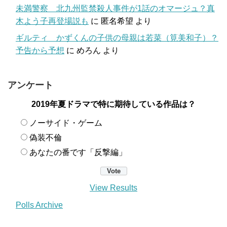
未満警察 北九州監禁殺人事件が1話のオマージュ？真
木よう子再登場説も
に
匿名希望
より
ギルティ かずくんの子供の母親は若菜（筧美和子）？
予告から予想
に
めろん
より
アンケート
2019年夏ドラマで特に期待している作品は？
ノーサイド・ゲーム
偽装不倫
あなたの番です「反撃編」
View Results
Polls Archive