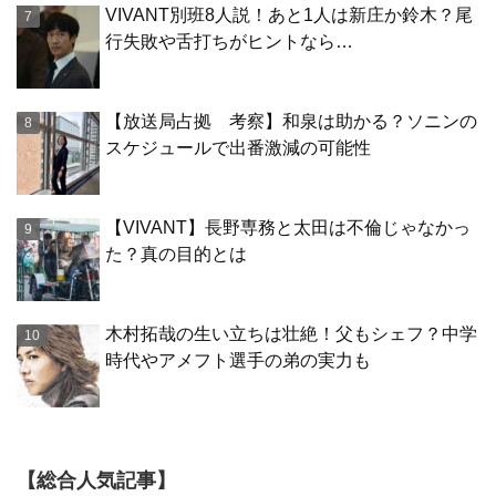
VIVANT別班8人説！あと1人は新庄か鈴木？尾
行失敗や舌打ちがヒントなら…
【放送局占拠 考察】和泉は助かる？ソニンの
スケジュールで出番激減の可能性
【VIVANT】長野専務と太田は不倫じゃなかっ
た？真の目的とは
木村拓哉の生い立ちは壮絶！父もシェフ？中学
時代やアメフト選手の弟の実力も
【総合人気記事】