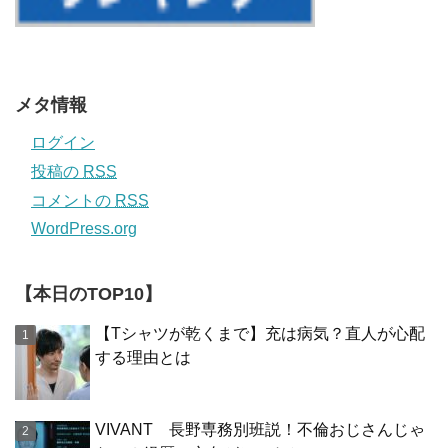
メタ情報
ログイン
投稿の
RSS
コメントの
RSS
WordPress.org
【本日のTOP10】
【Tシャツが乾くまで】充は病気？直人が心配
する理由とは
VIVANT 長野専務別班説！不倫おじさんじゃ