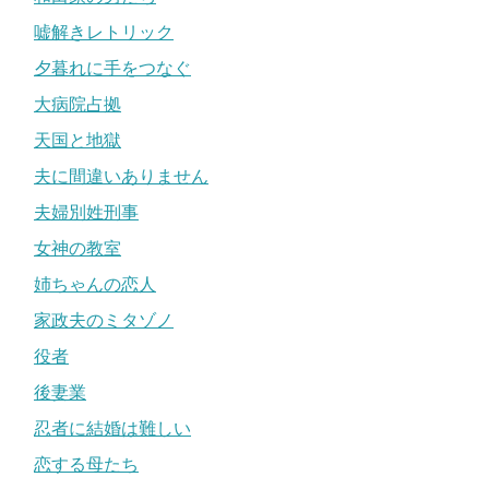
嘘解きレトリック
夕暮れに手をつなぐ
大病院占拠
天国と地獄
夫に間違いありません
夫婦別姓刑事
女神の教室
姉ちゃんの恋人
家政夫のミタゾノ
役者
後妻業
忍者に結婚は難しい
恋する母たち