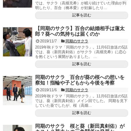
では、サクラ（高畑充希）が眠り続けていた理由が判
明したり、百合（橋本愛）が妊娠したり...
記事を読む
【同期のサクラ】百合の結婚相手は蓮太
郎？葵への気持ちは届くのか
2019/11/7
同期のサクラ
2019年秋ドラマ「同期のサクラ」。11月6日放送の5話
では、葵（新田真剣佑）がサクラ（高畑充希）に恋心
を抱くという展開がありました。 ...
記事を読む
同期のサクラ 百合が葵の桜への想いを
察知！指輪や子どもから今後を考察
2019/11/6
同期のサクラ
2019年秋ドラマ「同期のサクラ」。11月6日放送の5話
では、葵（新田真剣佑）メイン回でした。 同期を見下
していた葵でしたが、桜（高畑...
記事を読む
同期のサクラ 桜と葵（新田真剣佑）が