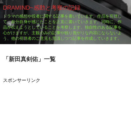
DRAMIND~感動と考察の記録
ドラマの感想や役者に関する記事を書いています。作品を視聴し
て、自分自身が感じたことを正直に書いていきます。同時に、作
品が伝えようとしていることを考察します。独自性のある記事を
心がけますが、主観のみの記事や独り善がりな内容にならないよ
う、他の視聴者のご意見も意識しつつ記事を作成していきます。
「
新田真剣佑
」
一覧
スポンサーリンク