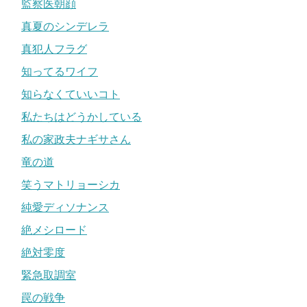
監察医朝顔
真夏のシンデレラ
真犯人フラグ
知ってるワイフ
知らなくていいコト
私たちはどうかしている
私の家政夫ナギサさん
竜の道
笑うマトリョーシカ
純愛ディソナンス
絶メシロード
絶対零度
緊急取調室
罠の戦争