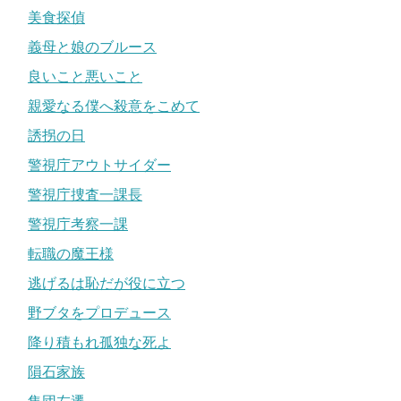
美食探偵
義母と娘のブルース
良いこと悪いこと
親愛なる僕へ殺意をこめて
誘拐の日
警視庁アウトサイダー
警視庁捜査一課長
警視庁考察一課
転職の魔王様
逃げるは恥だが役に立つ
野ブタをプロデュース
降り積もれ孤独な死よ
隕石家族