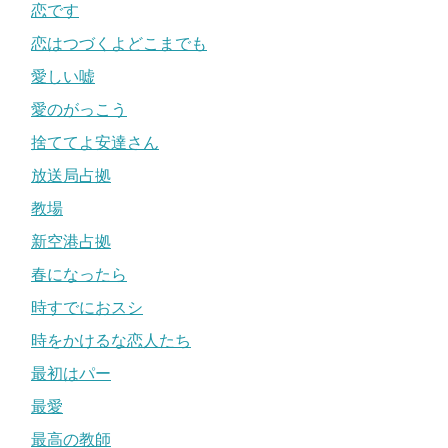
恋です
恋はつづくよどこまでも
愛しい嘘
愛のがっこう
捨ててよ安達さん
放送局占拠
教場
新空港占拠
春になったら
時すでにおスシ
時をかけるな恋人たち
最初はパー
最愛
最高の教師