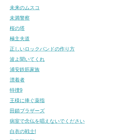
未来のムスコ
未満警察
桜の塔
極主夫道
正しいロックバンドの作り方
波よ聞いてくれ
浦安鉄筋家族
漂着者
特捜9
王様に捧ぐ薬指
田鎖ブラザーズ
病室で念仏を唱えないでください
白衣の戦士!