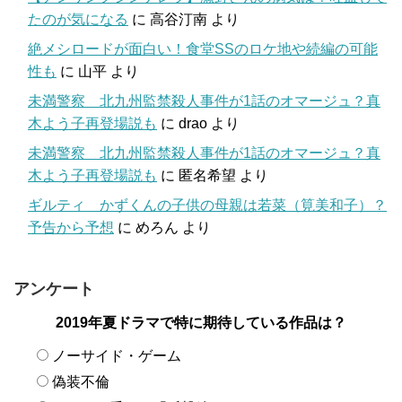
たのが気になる
に
高谷汀南
より
絶メシロードが面白い！食堂SSのロケ地や続編の可能
性も
に
山平
より
未満警察 北九州監禁殺人事件が1話のオマージュ？真
木よう子再登場説も
に
drao
より
未満警察 北九州監禁殺人事件が1話のオマージュ？真
木よう子再登場説も
に
匿名希望
より
ギルティ かずくんの子供の母親は若菜（筧美和子）？
予告から予想
に
めろん
より
アンケート
2019年夏ドラマで特に期待している作品は？
ノーサイド・ゲーム
偽装不倫