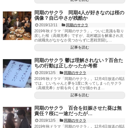
同期のサクラ 同期4人が好きなのは桜の
偶像？自己中さが残酷か
2019/12/11
同期のサクラ
2019年秋ドラマ「同期のサクラ」。ついに意識を取り
戻した桜（高畑充希）ですが、花村建設を解雇され次
の就職先がなかなか見つからずに悪戦苦闘し...
記事を読む
同期のサクラ 鬱は理解されない？百合た
ちの行動は正しかったか考察
2019/12/5
同期のサクラ
2019年秋ドラマ「同期のサクラ」。12月4日放送の8話
では、じいちゃんと夢を1度に失ってしまったサクラ
（高畑充希）が前を向くまでが描かれま...
記事を読む
同期のサクラ 百合を妊娠させた葵は無
責任？桜に一途だったが…
2019/12/5
同期のサクラ
2019年秋ドラマ「同期のサクラ」。12月4日放送の8話