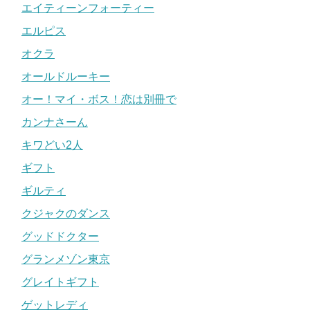
エイティーンフォーティー
エルピス
オクラ
オールドルーキー
オー！マイ・ボス！恋は別冊で
カンナさーん
キワどい2人
ギフト
ギルティ
クジャクのダンス
グッドドクター
グランメゾン東京
グレイトギフト
ゲットレディ