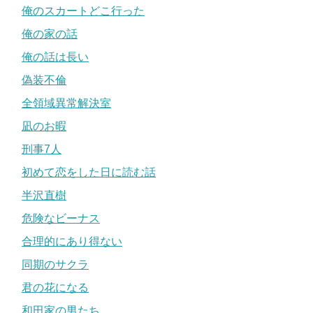
俺のスカートどこ行った
俺の家の話
俺の話は長い
偽装不倫
全領域異常解決室
凪のお暇
刑事7人
初めて恋をした日に読む話
半沢直樹
危険なビーナス
合理的にあり得ない
同期のサクラ
君の花になる
和田家の男たち