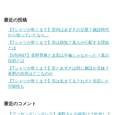
最近の投稿
【Tシャツが乾くまで】宮内はあずさの父親？施設時代
から知っていたなら…
【Tシャツが乾くまで】充は病気？直人が心配する理由
とは
【VIVANT】長野専務と太田は不倫じゃなかった？真の
目的とは
【Tシャツが乾くまで】充とあずさは同じ施設か兄妹？
長野の住所はどこなのか
【Tシャツが乾くまで】充は生きてる？わざと失踪した
可能性も
最近のコメント
【アンサングシンデレラ】瀬野さんの病気は？吐血して