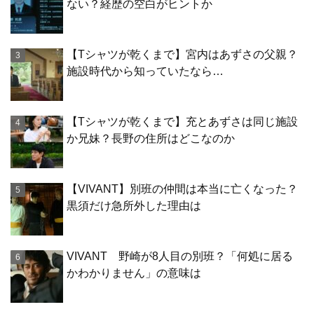
ない？経歴の空白がヒントか
【Tシャツが乾くまで】宮内はあずさの父親？
施設時代から知っていたなら…
【Tシャツが乾くまで】充とあずさは同じ施設
か兄妹？長野の住所はどこなのか
【VIVANT】別班の仲間は本当に亡くなった？
黒須だけ急所外した理由は
VIVANT 野崎が8人目の別班？「何処に居る
かわかりません」の意味は