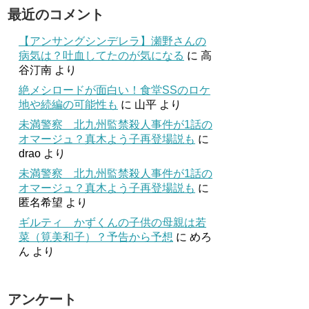
最近のコメント
【アンサングシンデレラ】瀬野さんの
病気は？吐血してたのが気になる
に
高
谷汀南
より
絶メシロードが面白い！食堂SSのロケ
地や続編の可能性も
に
山平
より
未満警察 北九州監禁殺人事件が1話の
オマージュ？真木よう子再登場説も
に
drao
より
未満警察 北九州監禁殺人事件が1話の
オマージュ？真木よう子再登場説も
に
匿名希望
より
ギルティ かずくんの子供の母親は若
菜（筧美和子）？予告から予想
に
めろ
ん
より
アンケート