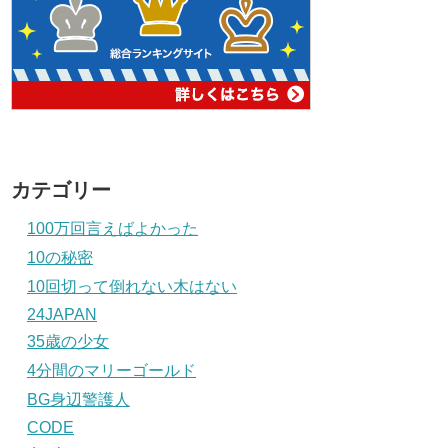
カテゴリー
100万回言えばよかった
10の秘密
10回切って倒れない木はない
24JAPAN
35歳の少女
4分間のマリーゴールド
BG身辺警護人
CODE