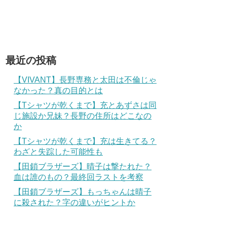
最近の投稿
【VIVANT】長野専務と太田は不倫じゃ
なかった？真の目的とは
【Tシャツが乾くまで】充とあずさは同
じ施設か兄妹？長野の住所はどこなの
か
【Tシャツが乾くまで】充は生きてる？
わざと失踪した可能性も
【田鎖ブラザーズ】晴子は撃たれた？
血は誰のもの？最終回ラストを考察
【田鎖ブラザーズ】もっちゃんは晴子
に殺された？字の違いがヒントか