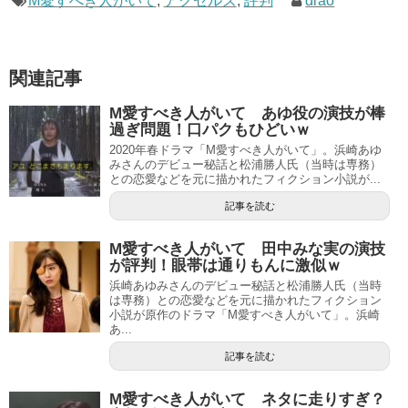
M愛すべき人がいて
,
アクセルズ
,
評判
drao
関連記事
M愛すべき人がいて あゆ役の演技が棒
過ぎ問題！口パクもひどいｗ
2020年春ドラマ「M愛すべき人がいて」。浜崎あゆ
みさんのデビュー秘話と松浦勝人氏（当時は専務）
との恋愛などを元に描かれたフィクション小説が...
記事を読む
M愛すべき人がいて 田中みな実の演技
が評判！眼帯は通りもんに激似ｗ
浜崎あゆみさんのデビュー秘話と松浦勝人氏（当時
は専務）との恋愛などを元に描かれたフィクション
小説が原作のドラマ「M愛すべき人がいて」。浜崎
あ...
記事を読む
M愛すべき人がいて ネタに走りすぎ？