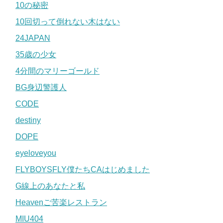
10の秘密
10回切って倒れない木はない
24JAPAN
35歳の少女
4分間のマリーゴールド
BG身辺警護人
CODE
destiny
DOPE
eyeloveyou
FLYBOYSFLY僕たちCAはじめました
G線上のあなたと私
Heavenご苦楽レストラン
MIU404