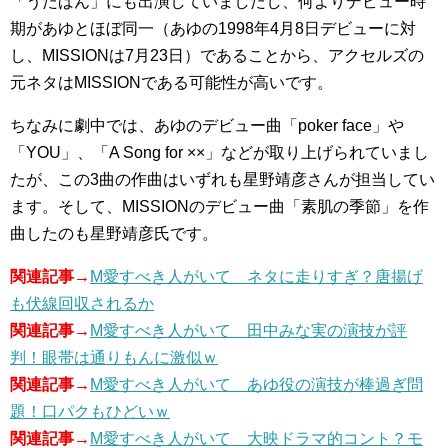
「うたばん」にも出演していましたし、何よりデビュー時
期があゆとほぼ同一（あゆの1998年4月8日デビューに対
し、MISSIONは7月23日）であることから、アクセルズの
元ネタはMISSIONである可能性が高いです。
ちなみに劇中では、あゆのデビュー曲「poker face」や
「YOU」、「A Song for ××」などが取り上げられていまし
たが、この3曲の作曲はいずれも星野靖彦さんが担当してい
ます。そして、MISSIONのデビュー曲「素肌の季節」を作
曲したのも星野靖彦氏です。
関連記事→
M愛すべき人がいて ネタに走りすぎ？唐揚げ
も伏線回収されるか
関連記事→
M愛すべき人がいて 田中みな実の演技が評
判！眼帯は通りもんに激似ｗ
関連記事→
M愛すべき人がいて あゆ役の演技が棒過ぎ問
題！口パクもひどいｗ
関連記事→
M愛すべき人がいて 大映ドラマ的コント？モ