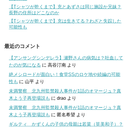
【Tシャツが乾くまで】充とあずさは同じ施設か兄妹？
長野の住所はどこなのか
【Tシャツが乾くまで】充は生きてる？わざと失踪した
可能性も
最近のコメント
【アンサングシンデレラ】瀬野さんの病気は？吐血して
たのが気になる
に
高谷汀南
より
絶メシロードが面白い！食堂SSのロケ地や続編の可能
性も
に
山平
より
未満警察 北九州監禁殺人事件が1話のオマージュ？真
木よう子再登場説も
に
drao
より
未満警察 北九州監禁殺人事件が1話のオマージュ？真
木よう子再登場説も
に
匿名希望
より
ギルティ かずくんの子供の母親は若菜（筧美和子）？