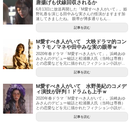
唐揚げも伏線回収されるか
6月13日に放送再開した「M愛すべき人がいて」。姫
野礼香を演じる田中みな実さんの怪演がますます加
速してきましたね。 眼帯が博多通りもん...
記事を読む
M愛すべき人がいて 大映ドラマ的コン
ト？モノマネや田中みな実の眼帯ｗ
2020年春ドラマ「M愛すべき人がいて」。浜崎あゆ
みさんのデビュー秘話と松浦勝人氏（当時は専務）
との恋愛などを元に描かれたフィクション小説が...
記事を読む
M愛すべき人がいて 水野美紀のコメデ
ィ演技が評判！ドラムも上手ｗ
2020年春ドラマ「M愛すべき人がいて」。浜崎あゆ
みさんのデビュー秘話と松浦勝人氏（当時は専務）
との恋愛などを元に描かれたフィクション小説が...
記事を読む