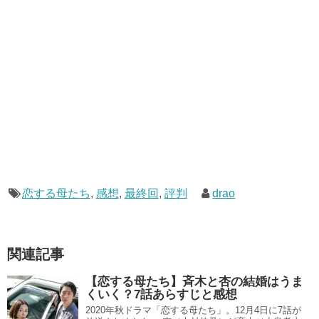
恋する母たち
,
感想
,
最終回
,
評判
drao
関連記事
【恋する母たち】斉木と杏の結婚はうま
くいく？7話あらすじと感想
2020年秋ドラマ「恋する母たち」。12月4日に7話が