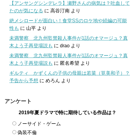
【アンサングシンデレラ】瀬野さんの病気は？吐血して
たのが気になる
に
高谷汀南
より
絶メシロードが面白い！食堂SSのロケ地や続編の可能
性も
に
山平
より
未満警察 北九州監禁殺人事件が1話のオマージュ？真
木よう子再登場説も
に
drao
より
未満警察 北九州監禁殺人事件が1話のオマージュ？真
木よう子再登場説も
に
匿名希望
より
ギルティ かずくんの子供の母親は若菜（筧美和子）？
予告から予想
に
めろん
より
アンケート
2019年夏ドラマで特に期待している作品は？
ノーサイド・ゲーム
偽装不倫