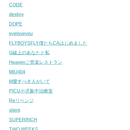
CODE
destiny
DOPE
eyeloveyou
FLYBOYSFLY僕たちCAはじめました
G線上のあなたと私
Heavenご苦楽レストラン
MIU404
M愛すべき人がいて
PICU小児集中治療室
Reリベンジ
silent
SUPERRICH
TWO WEEKS