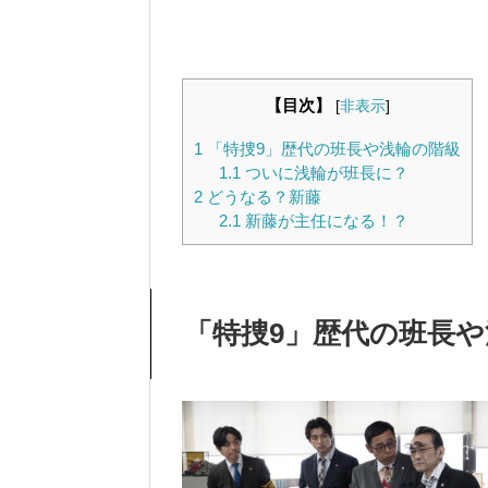
【目次】
[
非表示
]
1
「特捜9」歴代の班長や浅輪の階級
1.1
ついに浅輪が班長に？
2
どうなる？新藤
2.1
新藤が主任になる！？
「特捜9」歴代の班長