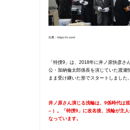
出典：https://x.com/
「特捜9」は、2018年に井ノ原快彦
公・加納倫太郎係長を演じていた渡瀬
まま受け継いた形でスタートしました
井ノ原さん演じる浅輪は、9係時代は巡査（S1
– ）。「特捜9」に改名後、浅輪が主
なっています。