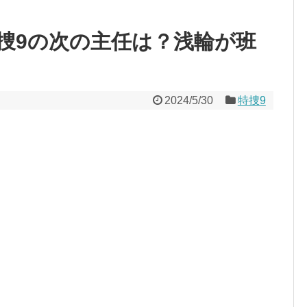
捜9の次の主任は？浅輪が班
2024/5/30
特捜9