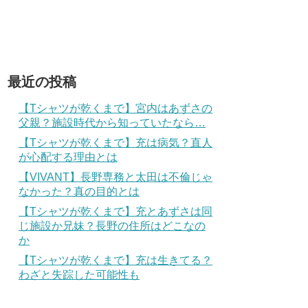
最近の投稿
【Tシャツが乾くまで】宮内はあずさの
父親？施設時代から知っていたなら…
【Tシャツが乾くまで】充は病気？直人
が心配する理由とは
【VIVANT】長野専務と太田は不倫じゃ
なかった？真の目的とは
【Tシャツが乾くまで】充とあずさは同
じ施設か兄妹？長野の住所はどこなの
か
【Tシャツが乾くまで】充は生きてる？
わざと失踪した可能性も