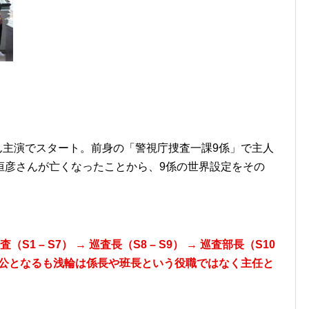
さん主演でスタート。前身の「警視庁捜査一課9係」で主人
恒彦さんが亡くなったことから、9係の世界設定をその
。
 – S7） → 巡査長（S8 – S9） → 巡査部長（S10
人公となるも浅輪は係長や班長という役職ではなく主任と