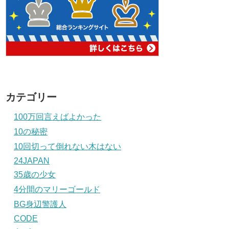
カテゴリー
100万回言えばよかった
10の秘密
10回切って倒れない木はない
24JAPAN
35歳の少女
4分間のマリーゴールド
BG身辺警護人
CODE