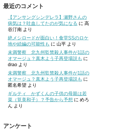
最近のコメント
【アンサングシンデレラ】瀬野さんの
病気は？吐血してたのが気になる
に
高
谷汀南
より
絶メシロードが面白い！食堂SSのロケ
地や続編の可能性も
に
山平
より
未満警察 北九州監禁殺人事件が1話の
オマージュ？真木よう子再登場説も
に
drao
より
未満警察 北九州監禁殺人事件が1話の
オマージュ？真木よう子再登場説も
に
匿名希望
より
ギルティ かずくんの子供の母親は若
菜（筧美和子）？予告から予想
に
めろ
ん
より
アンケート