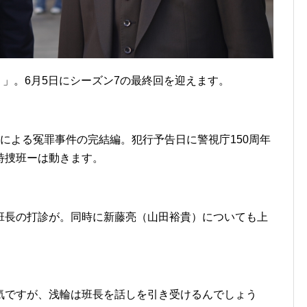
）」。6月5日にシーズン7の最終回を迎えます。
による冤罪事件の完結編。犯行予告日に警視庁150周年
特捜班ーは動きます。
班長の打診が。同時に新藤亮（山田裕貴）についても上
気ですが、浅輪は班長を話しを引き受けるんでしょう