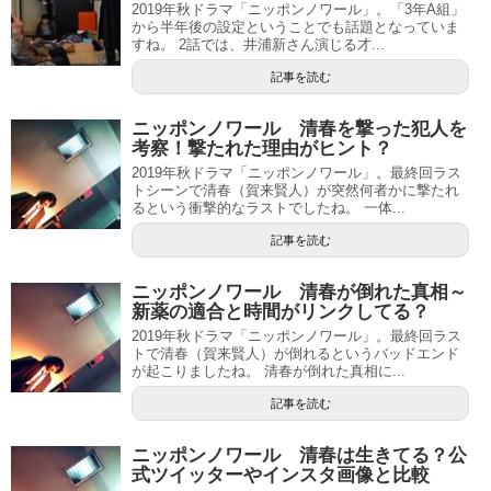
2019年秋ドラマ「ニッポンノワール」。「3年A組」
から半年後の設定ということでも話題となっていま
すね。 2話では、井浦新さん演じる才...
記事を読む
ニッポンノワール 清春を撃った犯人を
考察！撃たれた理由がヒント？
2019年秋ドラマ「ニッポンノワール」。最終回ラス
トシーンで清春（賀来賢人）が突然何者かに撃たれ
るという衝撃的なラストでしたね。 一体...
記事を読む
ニッポンノワール 清春が倒れた真相～
新薬の適合と時間がリンクしてる？
2019年秋ドラマ「ニッポンノワール」。最終回ラス
トで清春（賀来賢人）が倒れるというバッドエンド
が起こりましたね。 清春が倒れた真相に...
記事を読む
ニッポンノワール 清春は生きてる？公
式ツイッターやインスタ画像と比較