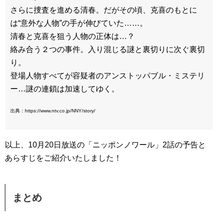
さらに捜査を進める清春。だがその頃、克喜のもとに
は“意外な人物”の手が伸びていた……。
清春と克喜を狙う人物の正体は…？
絡み合う２つの事件。入り混じる謎と裏切りに次ぐ裏切
り。
登場人物すべてが容疑者のアンストッパブル・ミステリ
ー…謎の連鎖は加速してゆく。
出典：https://www.ntv.co.jp/NNY/story/
以上、10月20日放送の「ニッポンノワール」2話の予告と
あらすじをご紹介いたしました！
まとめ