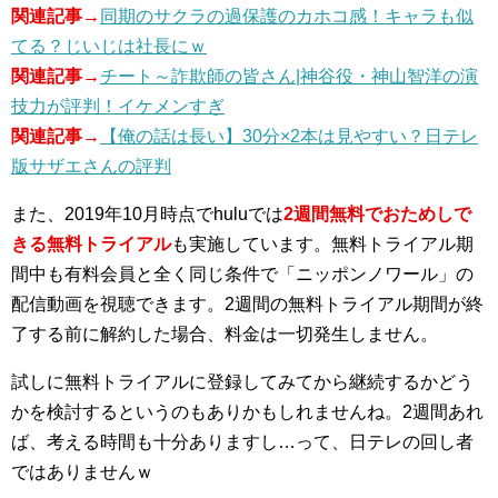
関連記事→
同期のサクラの過保護のカホコ感！キャラも似
てる？じいじは社長にｗ
関連記事→
チート～詐欺師の皆さん|神谷役・神山智洋の演
技力が評判！イケメンすぎ
関連記事→
【俺の話は長い】30分×2本は見やすい？日テレ
版サザエさんの評判
また、2019年10月時点でhuluでは
2週間無料でおためしで
きる無料トライアル
も実施しています。無料トライアル期
間中も有料会員と全く同じ条件で「ニッポンノワール」の
配信動画を視聴できます。2週間の無料トライアル期間が終
了する前に解約した場合、料金は一切発生しません。
試しに無料トライアルに登録してみてから継続するかどう
かを検討するというのもありかもしれませんね。2週間あれ
ば、考える時間も十分ありますし…って、日テレの回し者
ではありませんｗ