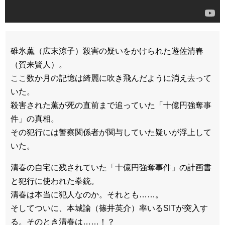
碓氷薫（広末涼子）殺害の疑いをかけられた遊佐清春
（賀来賢人）。
ここ数か月の記憶は綺麗に吹き飛んだように消え去って
いた。
殺害された薫が死の直前まで追っていた「十億円強奪事
件」の真相。
その犯行には警察関係者が関与していた疑いが浮上して
いた。
清春の自宅に残されていた「十億円強奪事件」の計画書
と犯行に使われた拳銃。
清春は本当に犯人なのか。それとも……。
そしてついに、本城諭（篠井英介）率いるSITが突入す
る。そのとき清春は……！？