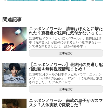
関連記事
ニッポンノワール 清春はほんとに撃た
れた？克喜達が銃声に気付かないって…
2019年秋ドラマ「ニッポンノワール」。最終回は清
春（賀来賢人）が銃弾に倒れるという衝撃的なシー
ンで幕を閉じましたね。 誰が清春を撃っ...
記事を読む
【ニッポンノワール】最終回の見逃し配
信動画＆無料視聴情報まとめ！
2019年10月クールの日本テレビ系ドラマ「ニッポン
ノワール-刑事Yの反乱-」。12月15日に最終回が放送
されました。 リアルタイムで...
記事を読む
ニッポンノワール 南武の息子がガスマ
スク？人体実験で変貌した？