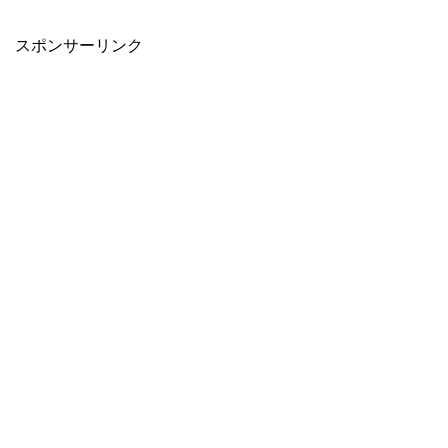
When autocomplete results are available use up and down arro
スポンサーリンク