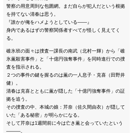
警察の用意周到な包囲網。まだ自らが犯人だという根拠
を持てない清春は思う。
『誰かが俺をハメようとしている――』
身内であるはずの警察関係者すべてが怪しく見えてく
る。
碓氷班の面々は捜査一課長の南武（北村一輝）から「碓
氷薫殺害事件」と「十億円強奪事件」を同時進行での捜
査を指示される。
２つの事件の鍵を握るのは薫の一人息子・克喜（田野井
健）。
清春は克喜とともに薫が隠した「十億円強奪事件」の証
拠を追う。
その捜査の中、本城の娘：芹奈（佐久間由衣）が隠して
いた「ある秘密」が明らかになる。
そして芹奈は1週間前に今は亡き薫と会っていたという
―――。