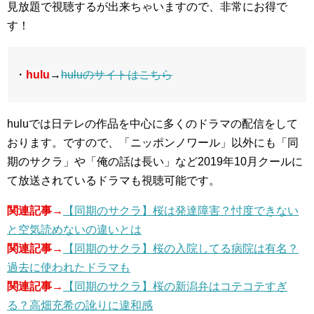
見放題で視聴するが出来ちゃいますので、非常にお得で
す！
・
hulu
→
huluのサイトはこちら
huluでは日テレの作品を中心に多くのドラマの配信をして
おります。ですので、「ニッポンノワール」以外にも「同
期のサクラ」や「俺の話は長い」など2019年10月クールに
て放送されているドラマも視聴可能です。
関連記事→
【同期のサクラ】桜は発達障害？忖度できない
と空気読めないの違いとは
関連記事→
【同期のサクラ】桜の入院してる病院は有名？
過去に使われたドラマも
関連記事→
【同期のサクラ】桜の新潟弁はコテコテすぎ
る？高畑充希の訛りに違和感