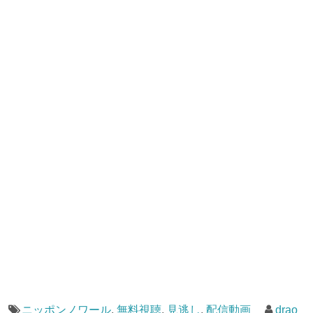
ニッポンノワール
,
無料視聴
,
見逃し
,
配信動画
drao