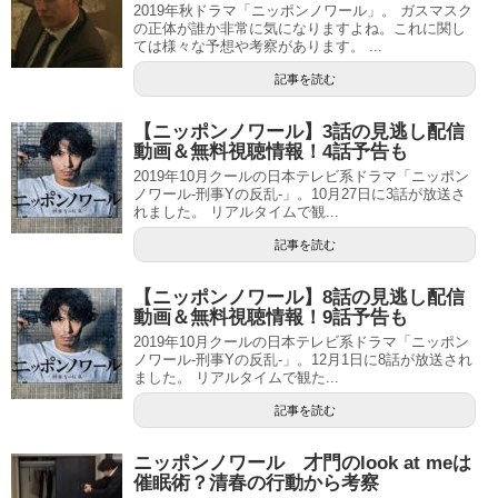
2019年秋ドラマ「ニッポンノワール」。 ガスマスク
の正体が誰か非常に気になりますよね。これに関し
ては様々な予想や考察があります。 ...
記事を読む
【ニッポンノワール】3話の見逃し配信
動画＆無料視聴情報！4話予告も
2019年10月クールの日本テレビ系ドラマ「ニッポン
ノワール-刑事Yの反乱-」。10月27日に3話が放送さ
れました。 リアルタイムで観...
記事を読む
【ニッポンノワール】8話の見逃し配信
動画＆無料視聴情報！9話予告も
2019年10月クールの日本テレビ系ドラマ「ニッポン
ノワール-刑事Yの反乱-」。12月1日に8話が放送され
ました。 リアルタイムで観た...
記事を読む
ニッポンノワール 才門のlook at meは
催眠術？清春の行動から考察