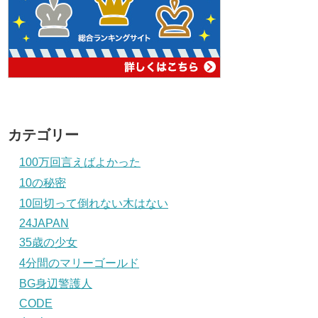
カテゴリー
100万回言えばよかった
10の秘密
10回切って倒れない木はない
24JAPAN
35歳の少女
4分間のマリーゴールド
BG身辺警護人
CODE