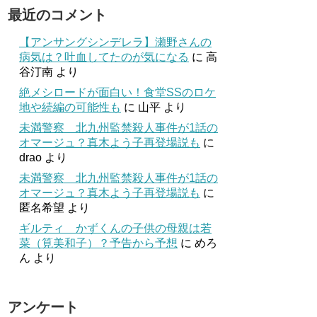
最近のコメント
【アンサングシンデレラ】瀬野さんの
病気は？吐血してたのが気になる
に
高
谷汀南
より
絶メシロードが面白い！食堂SSのロケ
地や続編の可能性も
に
山平
より
未満警察 北九州監禁殺人事件が1話の
オマージュ？真木よう子再登場説も
に
drao
より
未満警察 北九州監禁殺人事件が1話の
オマージュ？真木よう子再登場説も
に
匿名希望
より
ギルティ かずくんの子供の母親は若
菜（筧美和子）？予告から予想
に
めろ
ん
より
アンケート