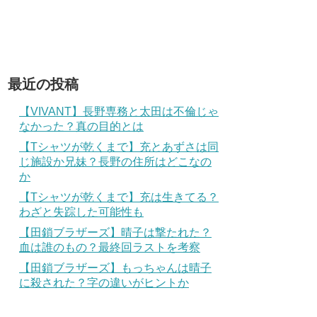
最近の投稿
【VIVANT】長野専務と太田は不倫じゃ
なかった？真の目的とは
【Tシャツが乾くまで】充とあずさは同
じ施設か兄妹？長野の住所はどこなの
か
【Tシャツが乾くまで】充は生きてる？
わざと失踪した可能性も
【田鎖ブラザーズ】晴子は撃たれた？
血は誰のもの？最終回ラストを考察
【田鎖ブラザーズ】もっちゃんは晴子
に殺された？字の違いがヒントか