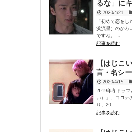
るな」に
2020/4/21
「初めて恋をし
浜流星）のかわ
ですね。 ...
記事を読む
【はじこ
言・名シ
2020/4/15
2019年冬ド
い）」。コロナ
り、20...
記事を読む