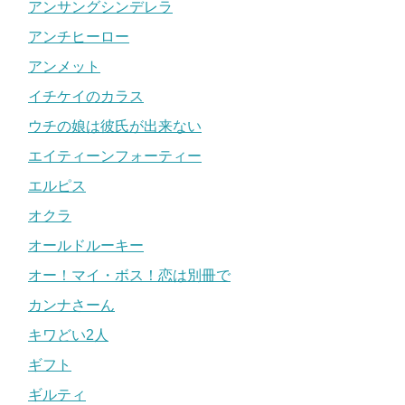
アンサングシンデレラ
アンチヒーロー
アンメット
イチケイのカラス
ウチの娘は彼氏が出来ない
エイティーンフォーティー
エルピス
オクラ
オールドルーキー
オー！マイ・ボス！恋は別冊で
カンナさーん
キワどい2人
ギフト
ギルティ