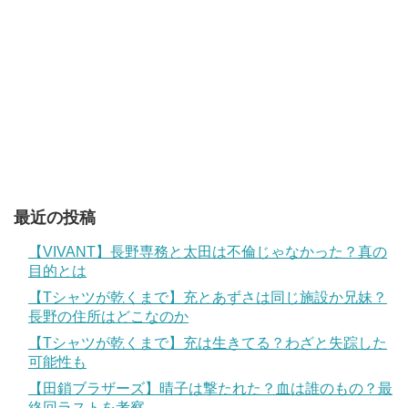
最近の投稿
【VIVANT】長野専務と太田は不倫じゃなかった？真の
目的とは
【Tシャツが乾くまで】充とあずさは同じ施設か兄妹？
長野の住所はどこなのか
【Tシャツが乾くまで】充は生きてる？わざと失踪した
可能性も
【田鎖ブラザーズ】晴子は撃たれた？血は誰のもの？最
終回ラストを考察