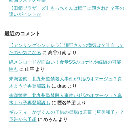
【田鎖ブラザーズ】もっちゃんは晴子に殺された？字の
違いがヒントか
最近のコメント
【アンサングシンデレラ】瀬野さんの病気は？吐血して
たのが気になる
に
高谷汀南
より
絶メシロードが面白い！食堂SSのロケ地や続編の可能
性も
に
山平
より
未満警察 北九州監禁殺人事件が1話のオマージュ？真
木よう子再登場説も
に
drao
より
未満警察 北九州監禁殺人事件が1話のオマージュ？真
木よう子再登場説も
に
匿名希望
より
ギルティ かずくんの子供の母親は若菜（筧美和子）？
予告から予想
に
めろん
より