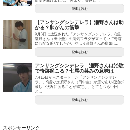
衝撃を受けました。 何より、葵みど...
記事を読む
【アンサングシンデレラ】瀬野さんは助
かる？肺がんの衝撃
9月3日に放送された「アンサングシンデレラ」8話。
瀬野さん（田中圭）の病気フラグが立っていて臂臑
に心配な8話でしたが、やはり瀬野さんの病気は...
記事を読む
アンサングシンデレラ 瀬野さんは治験
で奇跡起こる？七尾の笑みの意味は
7月16日からスタートした「アンサングシンデレ
ラ」。9話では瀬野さん（田中圭）が癌であり根治が
厳しい状況にあることが確定し、とてもつらい回
と...
記事を読む
スポンサーリンク