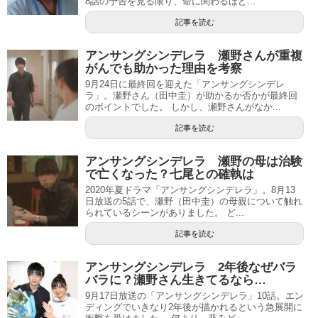
8話の予告を見る限り、命に関わるほど...
記事を読む
アンサングシンデレラ 瀬野さんが重複
がんでも助かった理由を考察
9月24日に最終回を迎えた「アンサングシンデレ
ラ」。瀬野さん（田中圭）が助かるか否かが最終回
のポイントでした。 しかし、瀬野さんがなか...
記事を読む
アンサングシンデレラ 瀬野の母は治験
で亡くなった？七尾との確執は
2020年夏ドラマ「アンサングシンデレラ」。8月13
日放送の5話で、瀬野（田中圭）の母親について触れ
られているシーンがありました。 ど...
記事を読む
アンサングシンデレラ 2年後なぜバラ
バラに？瀬野さん生きてるなら…
9月17日放送の「アンサングシンデレラ」10話。エン
ディングでいきなり2年後が描かれるという急展開に