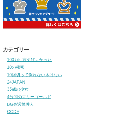
カテゴリー
100万回言えばよかった
10の秘密
10回切って倒れない木はない
24JAPAN
35歳の少女
4分間のマリーゴールド
BG身辺警護人
CODE