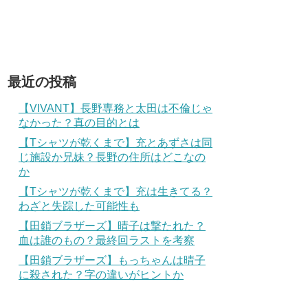
最近の投稿
【VIVANT】長野専務と太田は不倫じゃ
なかった？真の目的とは
【Tシャツが乾くまで】充とあずさは同
じ施設か兄妹？長野の住所はどこなの
か
【Tシャツが乾くまで】充は生きてる？
わざと失踪した可能性も
【田鎖ブラザーズ】晴子は撃たれた？
血は誰のもの？最終回ラストを考察
【田鎖ブラザーズ】もっちゃんは晴子
に殺された？字の違いがヒントか