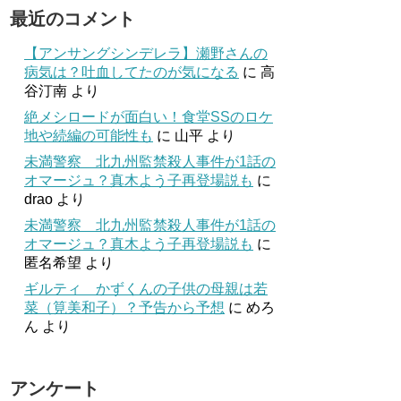
最近のコメント
【アンサングシンデレラ】瀬野さんの
病気は？吐血してたのが気になる
に
高
谷汀南
より
絶メシロードが面白い！食堂SSのロケ
地や続編の可能性も
に
山平
より
未満警察 北九州監禁殺人事件が1話の
オマージュ？真木よう子再登場説も
に
drao
より
未満警察 北九州監禁殺人事件が1話の
オマージュ？真木よう子再登場説も
に
匿名希望
より
ギルティ かずくんの子供の母親は若
菜（筧美和子）？予告から予想
に
めろ
ん
より
アンケート