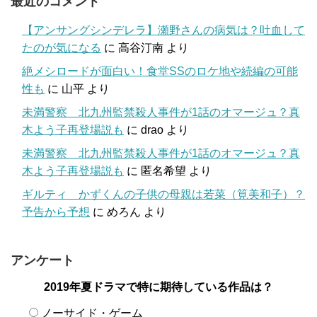
最近のコメント
【アンサングシンデレラ】瀬野さんの病気は？吐血して
たのが気になる
に
高谷汀南
より
絶メシロードが面白い！食堂SSのロケ地や続編の可能
性も
に
山平
より
未満警察 北九州監禁殺人事件が1話のオマージュ？真
木よう子再登場説も
に
drao
より
未満警察 北九州監禁殺人事件が1話のオマージュ？真
木よう子再登場説も
に
匿名希望
より
ギルティ かずくんの子供の母親は若菜（筧美和子）？
予告から予想
に
めろん
より
アンケート
2019年夏ドラマで特に期待している作品は？
ノーサイド・ゲーム