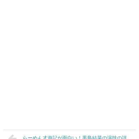
らーめん才遊記が面白い！黒島結菜の演技の評