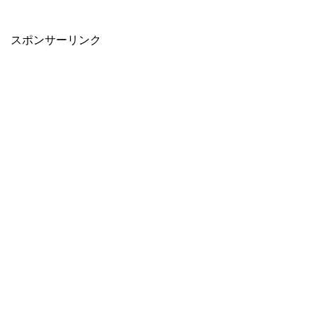
When autocomplete results are available use up and down arro
スポンサーリンク