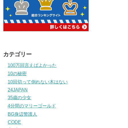
カテゴリー
100万回言えばよかった
10の秘密
10回切って倒れない木はない
24JAPAN
35歳の少女
4分間のマリーゴールド
BG身辺警護人
CODE