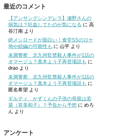
最近のコメント
【アンサングシンデレラ】瀬野さんの
病気は？吐血してたのが気になる
に
高
谷汀南
より
絶メシロードが面白い！食堂SSのロケ
地や続編の可能性も
に
山平
より
未満警察 北九州監禁殺人事件が1話の
オマージュ？真木よう子再登場説も
に
drao
より
未満警察 北九州監禁殺人事件が1話の
オマージュ？真木よう子再登場説も
に
匿名希望
より
ギルティ かずくんの子供の母親は若
菜（筧美和子）？予告から予想
に
めろ
ん
より
アンケート