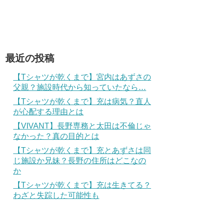
最近の投稿
【Tシャツが乾くまで】宮内はあずさの
父親？施設時代から知っていたなら…
【Tシャツが乾くまで】充は病気？直人
が心配する理由とは
【VIVANT】長野専務と太田は不倫じゃ
なかった？真の目的とは
【Tシャツが乾くまで】充とあずさは同
じ施設か兄妹？長野の住所はどこなの
か
【Tシャツが乾くまで】充は生きてる？
わざと失踪した可能性も