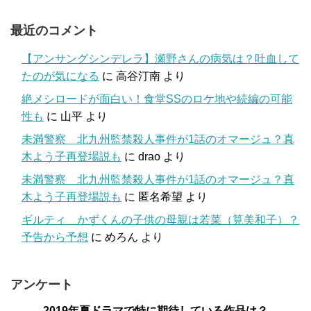
最近のコメント
【アンサングシンデレラ】瀬野さんの病気は？吐血して
たのが気になる
に
高谷汀南
より
絶メシロードが面白い！食堂SSのロケ地や続編の可能
性も
に
山平
より
未満警察 北九州監禁殺人事件が1話のオマージュ？真
木よう子再登場説も
に
drao
より
未満警察 北九州監禁殺人事件が1話のオマージュ？真
木よう子再登場説も
に
匿名希望
より
ギルティ かずくんの子供の母親は若菜（筧美和子）？
予告から予想
に
めろん
より
アンケート
2019年夏ドラマで特に期待している作品は？