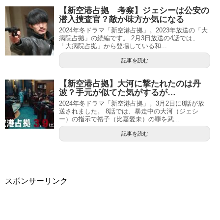
【新空港占拠 考察】ジェシーは公安の
潜入捜査官？敵か味方か気になる
2024年冬ドラマ「新空港占拠」。2023年放送の「大
病院占拠」の続編です。 2月3日放送の4話では、
「大病院占拠」から登場している和...
記事を読む
【新空港占拠】大河に撃たれたのは丹
波？手元が似てた気がするが…
2024年冬ドラマ「新空港占拠」。3月2日に8話が放
送されました。 8話では、暴走中の大河（ジェシ
ー）の指示で裕子（比嘉愛未）の罪を武...
記事を読む
スポンサーリンク