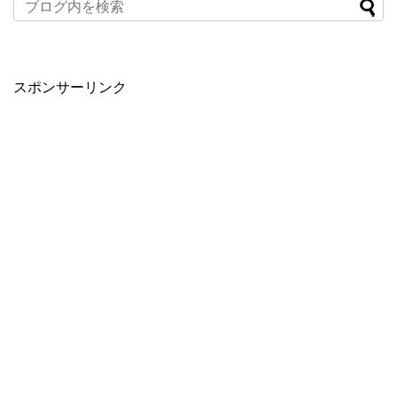
When autocomplete results are available use up and down arro
スポンサーリンク