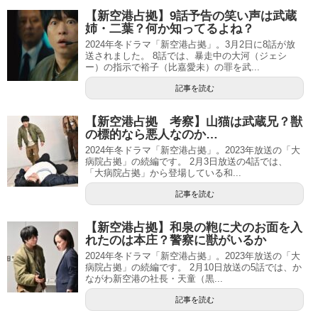
【新空港占拠】9話予告の笑い声は武蔵
姉・二葉？何か知ってるよね？
2024年冬ドラマ「新空港占拠」。3月2日に8話が放
送されました。 8話では、暴走中の大河（ジェシ
ー）の指示で裕子（比嘉愛未）の罪を武...
記事を読む
【新空港占拠 考察】山猫は武蔵兄？獣
の標的なら悪人なのか…
2024年冬ドラマ「新空港占拠」。2023年放送の「大
病院占拠」の続編です。 2月3日放送の4話では、
「大病院占拠」から登場している和...
記事を読む
【新空港占拠】和泉の鞄に犬のお面を入
れたのは本庄？警察に獣がいるか
2024年冬ドラマ「新空港占拠」。2023年放送の「大
病院占拠」の続編です。 2月10日放送の5話では、か
ながわ新空港の社長・天童（黒...
記事を読む