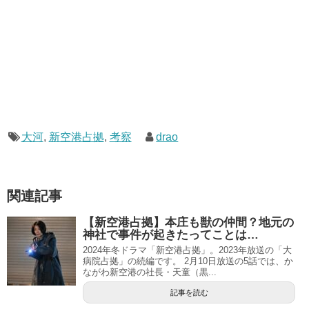
大河
,
新空港占拠
,
考察
drao
関連記事
【新空港占拠】本庄も獣の仲間？地元の
神社で事件が起きたってことは…
2024年冬ドラマ「新空港占拠」。2023年放送の「大
病院占拠」の続編です。 2月10日放送の5話では、か
ながわ新空港の社長・天童（黒...
記事を読む