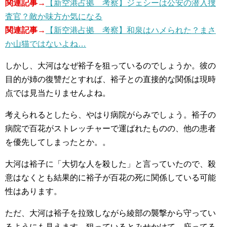
関連記事→
【新空港占拠 考察】ジェシーは公安の潜入捜
査官？敵か味方か気になる
関連記事→
【新空港占拠 考察】和泉はハメられた？まさ
か山猫ではないよね…
しかし、大河はなぜ裕子を狙っているのでしょうか。彼の
目的が姉の復讐だとすれば、裕子との直接的な関係は現時
点では見当たりませんよね。
考えられるとしたら、やはり病院がらみでしょう。裕子の
病院で百花がストレッチャーで運ばれたものの、他の患者
を優先してしまったとか。。
大河は裕子に「大切な人を殺した」と言っていたので、殺
意はなくとも結果的に裕子が百花の死に関係している可能
性はあります。
ただ、大河は裕子を拉致しながら綾部の襲撃から守ってい
るようにも見えます。狙っているとみせかけて、庇ってる