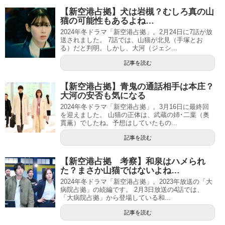
【新空港占拠】犬は岩槻？むしろ真の山
猫の可能性もあるよね…
2024年冬ドラマ「新空港占拠」。2月24日に7話が放
送されました。 7話では、山猫が北見（手塚とお
る）だと判明。しかし、大河（ジェシ...
記事を読む
【新空港占拠】青鬼の通話相手は本庄？
大河の安否も気になる
2024年冬ドラマ「新空港占拠」。3月16日に最終回
を迎えました。 山猫の正体は、武蔵の姉･二葉（奥
貫薫）でしたね。予想はしていたもの...
記事を読む
【新空港占拠 考察】和泉はハメられ
た？まさか山猫ではないよね…
2024年冬ドラマ「新空港占拠」。2023年放送の「大
病院占拠」の続編です。 2月3日放送の4話では、
「大病院占拠」から登場している和...
記事を読む