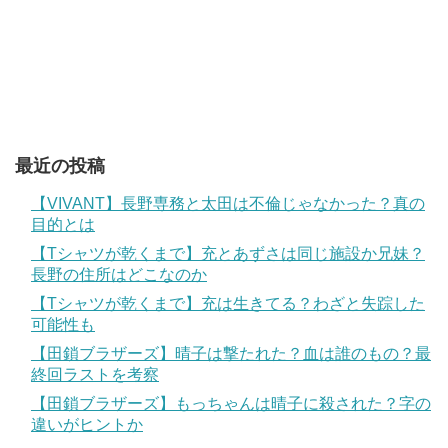
最近の投稿
【VIVANT】長野専務と太田は不倫じゃなかった？真の
目的とは
【Tシャツが乾くまで】充とあずさは同じ施設か兄妹？
長野の住所はどこなのか
【Tシャツが乾くまで】充は生きてる？わざと失踪した
可能性も
【田鎖ブラザーズ】晴子は撃たれた？血は誰のもの？最
終回ラストを考察
【田鎖ブラザーズ】もっちゃんは晴子に殺された？字の
違いがヒントか