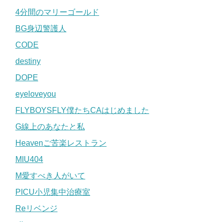
4分間のマリーゴールド
BG身辺警護人
CODE
destiny
DOPE
eyeloveyou
FLYBOYSFLY僕たちCAはじめました
G線上のあなたと私
Heavenご苦楽レストラン
MIU404
M愛すべき人がいて
PICU小児集中治療室
Reリベンジ