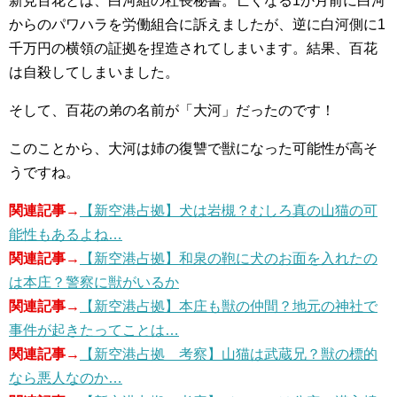
新見百花とは、白河組の社長秘書。亡くなる1か月前に白河
からのパワハラを労働組合に訴えましたが、逆に白河側に1
千万円の横領の証拠を捏造されてしまいます。結果、百花
は自殺してしまいました。
そして、百花の弟の名前が「大河」だったのです！
このことから、大河は姉の復讐で獣になった可能性が高そ
うですね。
関連記事→
【新空港占拠】犬は岩槻？むしろ真の山猫の可
能性もあるよね…
関連記事→
【新空港占拠】和泉の鞄に犬のお面を入れたの
は本庄？警察に獣がいるか
関連記事→
【新空港占拠】本庄も獣の仲間？地元の神社で
事件が起きたってことは…
関連記事→
【新空港占拠 考察】山猫は武蔵兄？獣の標的
なら悪人なのか…