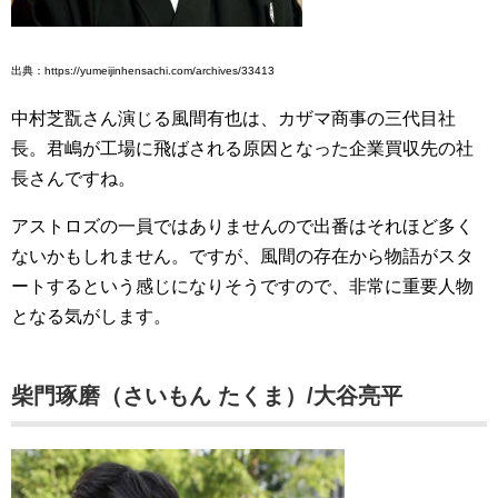
出典：https://yumeijinhensachi.com/archives/33413
中村芝翫さん演じる風間有也は、カザマ商事の三代目社
長。君嶋が工場に飛ばされる原因となった企業買収先の社
長さんですね。
アストロズの一員ではありませんので出番はそれほど多く
ないかもしれません。ですが、風間の存在から物語がスタ
ートするという感じになりそうですので、非常に重要人物
となる気がします。
柴門琢磨（さいもん たくま）/大谷亮平