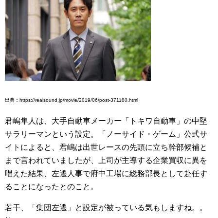
出典：https://realsound.jp/movie/2019/06/post-371180.html
君嶋隼人は、大手自動車メーカー「トキワ自動車」の中堅
サラリーマンという設定。「ノーサイド・ゲーム」公式サ
イトによると、君嶋は出世レースの先頭に立ち幹部候補と
まで言われていましたが、上司が主導する企業買収に異を
唱えた結果、左遷人事で府中工場に総務部長として赴任す
ることになったとのこと。
若干、「集団左遷」と設定が被っている気もしますね。。