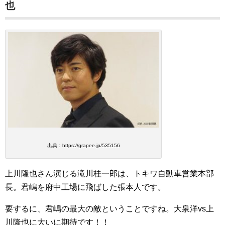
也
出典：https://grapee.jp/535156
上川隆也さん演じる滝川桂一郎は、トキワ自動車営業本部
長。君嶋を府中工場に飛ばした張本人です。
要するに、君嶋の最大の敵ということですね。大泉洋vs上
川隆也に大いに期待です！！