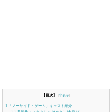
【目次】
[
非表示
]
1
「ノーサイド・ゲーム」キャスト紹介
1.1
君嶋隼人（きみしま はやと）/大泉 洋