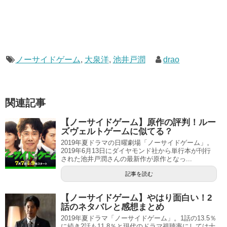
ノーサイドゲーム
,
大泉洋
,
池井戸潤
drao
関連記事
【ノーサイドゲーム】原作の評判！ルー
ズヴェルトゲームに似てる？
2019年夏ドラマの日曜劇場「ノーサイドゲーム」。
2019年6月13日にダイヤモンド社から単行本が刊行
された池井戸潤さんの最新作が原作となっ...
記事を読む
【ノーサイドゲーム】やはり面白い！2
話のネタバレと感想まとめ
2019年夏ドラマ「ノーサイドゲーム」。1話の13.5％
に続き2話も11.8％と現代のドラマ視聴率にしては十