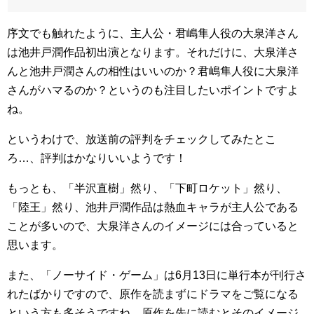
序文でも触れたように、主人公・君嶋隼人役の大泉洋さん
は池井戸潤作品初出演となります。それだけに、大泉洋さ
んと池井戸潤さんの相性はいいのか？君嶋隼人役に大泉洋
さんがハマるのか？というのも注目したいポイントですよ
ね。
というわけで、放送前の評判をチェックしてみたとこ
ろ…、評判はかなりいいようです！
もっとも、「半沢直樹」然り、「下町ロケット」然り、
「陸王」然り、池井戸潤作品は熱血キャラが主人公である
ことが多いので、大泉洋さんのイメージには合っていると
思います。
また、「ノーサイド・ゲーム」は6月13日に単行本が刊行さ
れたばかりですので、原作を読まずにドラマをご覧になる
という方も多そうですね。原作を先に読むとそのイメージ