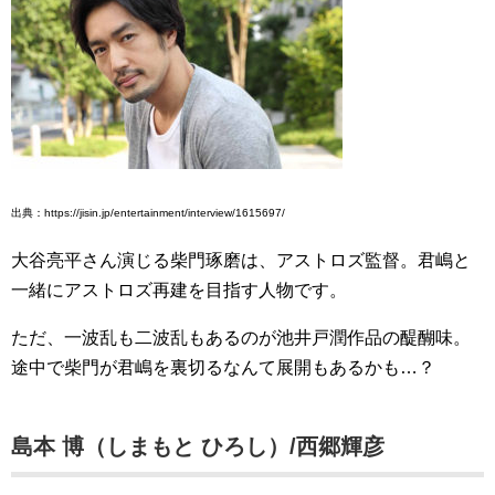
出典：https://jisin.jp/entertainment/interview/1615697/
大谷亮平さん演じる柴門琢磨は、アストロズ監督。君嶋と
一緒にアストロズ再建を目指す人物です。
ただ、一波乱も二波乱もあるのが池井戸潤作品の醍醐味。
途中で柴門が君嶋を裏切るなんて展開もあるかも…？
島本 博（しまもと ひろし）/西郷輝彦