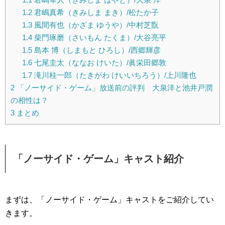
1.2
君嶋真希（きみしま まき）/松たか子
1.3
風間有也（かざま ゆうや）/中村芝翫
1.4
柴門琢磨（さいもん たくま）/大谷亮平
1.5
島本 博（しまもと ひろし）/西郷輝彦
1.6
七尾圭太（ななお けいた）/眞栄田郷敦
1.7
滝川桂一郎（たきがわ けいいちろう）/上川隆也
2
「ノーサイド・ゲーム」放送前の評判 大泉洋と池井戸潤
の相性は？
3
まとめ
「ノーサイド・ゲーム」キャスト紹介
まずは、「ノーサイド・ゲーム」キャストをご紹介してい
きます。