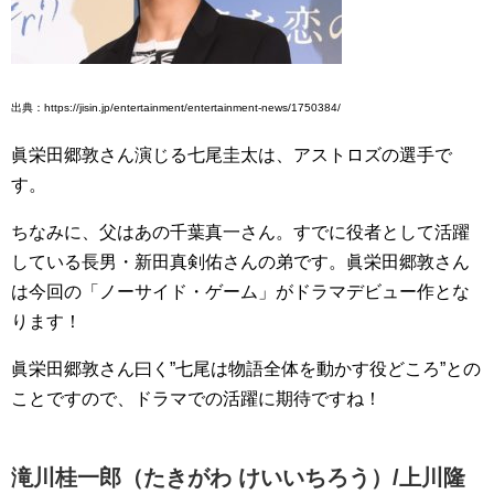
出典：https://jisin.jp/entertainment/entertainment-news/1750384/
眞栄田郷敦さん演じる七尾圭太は、アストロズの選手で
す。
ちなみに、父はあの千葉真一さん。すでに役者として活躍
している長男・新田真剣佑さんの弟です。眞栄田郷敦さん
は今回の「ノーサイド・ゲーム」がドラマデビュー作とな
ります！
眞栄田郷敦さん曰く”七尾は物語全体を動かす役どころ”との
ことですので、ドラマでの活躍に期待ですね！
滝川桂一郎（たきがわ けいいちろう）/上川隆