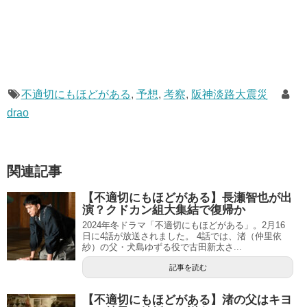
不適切にもほどがある
,
予想
,
考察
,
阪神淡路大震災
drao
関連記事
【不適切にもほどがある】長瀬智也が出
演？クドカン組大集結で復帰か
2024年冬ドラマ「不適切にもほどがある」。2月16
日に4話が放送されました。 4話では、渚（仲里依
紗）の父・犬島ゆずる役で古田新太さ...
記事を読む
【不適切にもほどがある】渚の父はキヨ