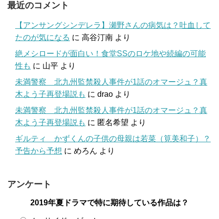
最近のコメント
【アンサングシンデレラ】瀬野さんの病気は？吐血して
たのが気になる
に
高谷汀南
より
絶メシロードが面白い！食堂SSのロケ地や続編の可能
性も
に
山平
より
未満警察 北九州監禁殺人事件が1話のオマージュ？真
木よう子再登場説も
に
drao
より
未満警察 北九州監禁殺人事件が1話のオマージュ？真
木よう子再登場説も
に
匿名希望
より
ギルティ かずくんの子供の母親は若菜（筧美和子）？
予告から予想
に
めろん
より
アンケート
2019年夏ドラマで特に期待している作品は？