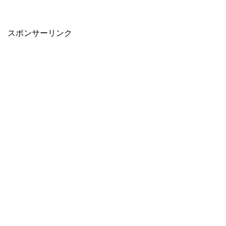
When autocomplete results are available use up and down arro
スポンサーリンク