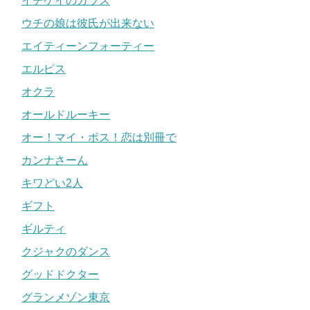
イチケイのカラス
ウチの娘は彼氏が出来ない
エイティーンフォーティー
エルピス
オクラ
オールドルーキー
オー！マイ・ボス！恋は別冊で
カンナさーん
キワどい2人
ギフト
ギルティ
クジャクのダンス
グッドドクター
グランメゾン東京