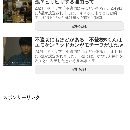
孫？ビリビリする理由って…
2024年冬ドラマ「不適切にもほどがある」。2月9日
に3話が放送されました。 キスをしようとした瞬
間、ビリビリッと弾け飛んだ市郎（阿部...
記事を読む
不適切にもほどがある 不登校Sくんは
エモケン？クドカンがモチーフだよねｗ
2024年冬ドラマ「不適切にもほどがある」。3月1日
に6話が放送されました。 6話では、かつて人気作を
次々と生み出したという脚本家・江...
記事を読む
スポンサーリンク