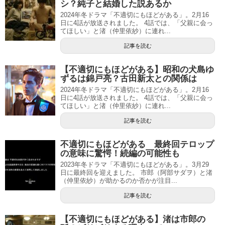
シ？純子と結婚した説あるか
2024年冬ドラマ「不適切にもほどがある」。2月16
日に4話が放送されました。 4話では、「父親に会っ
てほしい」と渚（仲里依紗）に連れ...
記事を読む
【不適切にもほどがある】昭和の犬島ゆ
ずるは錦戸亮？古田新太との関係は
2024年冬ドラマ「不適切にもほどがある」。2月16
日に4話が放送されました。 4話では、「父親に会っ
てほしい」と渚（仲里依紗）に連れ...
記事を読む
不適切にもほどがある 最終回テロップ
の意味に驚愕！続編の可能性も
2023年冬ドラマ「不適切にもほどがある」。3月29
日に最終回を迎えました。 市郎（阿部サダヲ）と渚
（仲里依紗）が助かるのか否かが注目...
記事を読む
【不適切にもほどがある】渚は市郎の