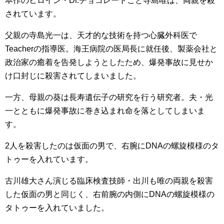
本作のヒロイン・Dr.チョコレートこと寺島唯は、両親を殺
されています。
父親の寺島光一は、天才的な技術を持つ心臓外科医で
Teacherの指導医。海王病院の医局長に就任後、製薬会社と
政治家の癒着を告発しようとしたため、爆発事故に見せか
け口封じに殺害されてしまいました。
一方、母親の葵は長寿遺伝子の研究を行う研究者。夫・光
一とともに爆発事故に巻き込まれ命を落としてしまいま
す。
2人を殺害したのは仮面の男で、右腕にDNAの螺旋模様のタ
トゥーを入れています。
古川雄大さん演じる臨床検査技師・出川も唯の両親を殺害
した仮面の男と同じく、右前腕の内側にDNAの螺旋模様の
タトゥーを入れていました。