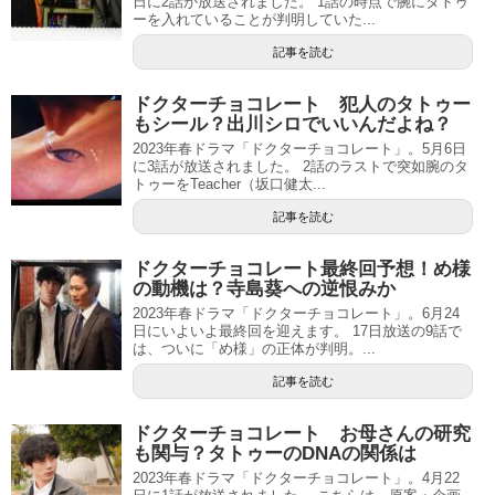
日に2話が放送されました。 1話の時点で腕にタトゥ
ーを入れていることが判明していた...
記事を読む
ドクターチョコレート 犯人のタトゥー
もシール？出川シロでいいんだよね？
2023年春ドラマ「ドクターチョコレート」。5月6日
に3話が放送されました。 2話のラストで突如腕のタ
トゥーをTeacher（坂口健太...
記事を読む
ドクターチョコレート最終回予想！め様
の動機は？寺島葵への逆恨みか
2023年春ドラマ「ドクターチョコレート」。6月24
日にいよいよ最終回を迎えます。 17日放送の9話で
は、ついに「め様」の正体が判明。...
記事を読む
ドクターチョコレート お母さんの研究
も関与？タトゥーのDNAの関係は
2023年春ドラマ「ドクターチョコレート」。4月22