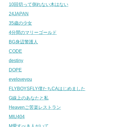
10回切って倒れない木はない
24JAPAN
35歳の少女
4分間のマリーゴールド
BG身辺警護人
CODE
destiny
DOPE
eyeloveyou
FLYBOYSFLY僕たちCAはじめました
G線上のあなたと私
Heavenご苦楽レストラン
MIU404
M愛すべき人がいて