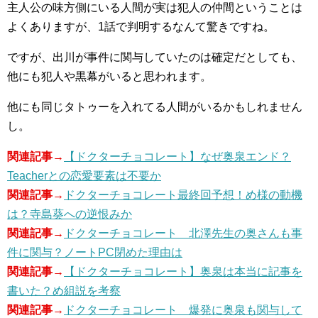
主人公の味方側にいる人間が実は犯人の仲間ということは
よくありますが、1話で判明するなんて驚きですね。
ですが、出川が事件に関与していたのは確定だとしても、
他にも犯人や黒幕がいると思われます。
他にも同じタトゥーを入れてる人間がいるかもしれません
し。
関連記事→
【ドクターチョコレート】なぜ奥泉エンド？
Teacherとの恋愛要素は不要か
関連記事→
ドクターチョコレート最終回予想！め様の動機
は？寺島葵への逆恨みか
関連記事→
ドクターチョコレート 北澤先生の奥さんも事
件に関与？ノートPC閉めた理由は
関連記事→
【ドクターチョコレート】奥泉は本当に記事を
書いた？め組説を考察
関連記事→
ドクターチョコレート 爆発に奥泉も関与して